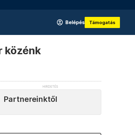
Belépés
Támogatás
r közénk
Partnereinktől