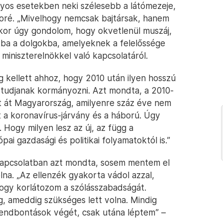
onyos esetekben neki szélesebb a látómezeje,
oré. „Mivelhogy nemcsak bajtársak, hanem
ikor úgy gondolom, hogy okvetlenül muszáj,
kba a dolgokba, amelyeknek a felelőssége
miniszterelnökkel való kapcsolatáról.
g kellett ahhoz, hogy 2010 után ilyen hosszú
 tudjanak kormányozni. Azt mondta, a 2010-
t át Magyarország, amilyenre száz éve nem
tt a koronavírus-járvány és a háború. Úgy
 Hogy milyen lesz az új, az függ a
ai gazdasági és politikai folyamatoktól is.”
kapcsolatban azt mondta, sosem mentem el
lna. „Az ellenzék gyakorta vádol azzal,
ogy korlátozom a szólásszabadságát.
, ameddig szükséges lett volna. Mindig
rendbontások végét, csak utána léptem” –