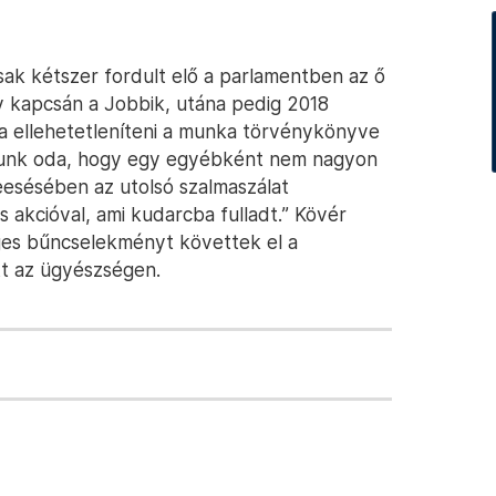
ak kétszer fordult elő a parlamentben az ő
ny kapcsán a Jobbik, utána pedig 2018
 ellehetetleníteni a munka törvénykönyve
ttunk oda, hogy egy egyébként nem nagyon
eesésében az utolsó szalmaszálat
akcióval, ami kudarcba fulladt.” Kövér
ges bűncselekményt követtek el a
ett az ügyészségen.