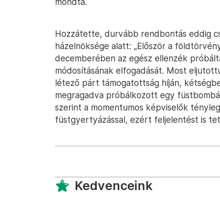
mondta.
Hozzátette, durvább rendbontás eddig cs
házelnöksége alatt: „Először a földtörvé
decemberében az egész ellenzék próbálta
módosításának elfogadását. Most eljuto
létező párt támogatottság híján, kétségb
megragadva próbálkozott egy füstbombás 
szerint a momentumos képviselők tényle
füstgyertyázással, ezért feljelentést is t
Kedvenceink