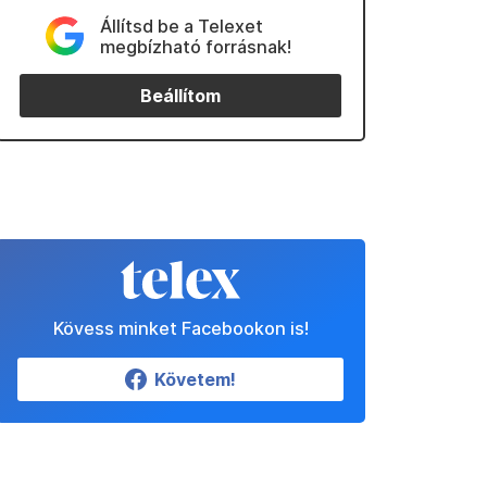
Állítsd be a Telexet
megbízható forrásnak!
Beállítom
Kövess minket Facebookon is!
Követem!