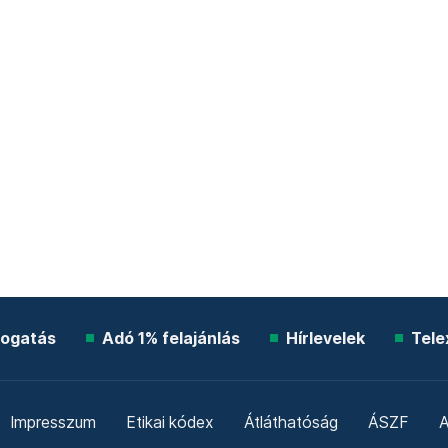
ogatás
Adó 1% felajánlás
Hírlevelek
Tele
Impresszum
Etikai kódex
Átláthatóság
ÁSZF
A