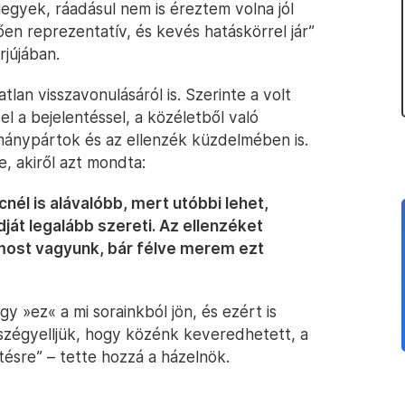
egyek, ráadásul nem is éreztem volna jól
n reprezentatív, és kevés hatáskörrel jár”
rjújában.
lan visszavonulásáról is. Szerinte a volt
el a bejelentéssel, a közéletből való
mánypártok és az ellenzék küzdelmében is.
e, akiről azt mondta:
él is alávalóbb, mert utóbbi lehet,
dját legalább szereti. Az ellenzéket
l most vagyunk, bár félve merem ezt
y »ez« a mi sorainkból jön, és ezért is
 szégyelljük, hogy közénk keveredhetett, a
tésre” – tette hozzá a házelnök.