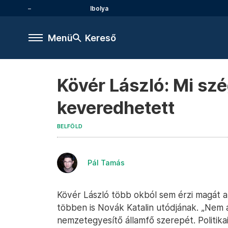
Ibolya
Menü
Kereső
Kövér László: Mi sz
keveredhetett
BELFÖLD
Pál Tamás
Kövér László több okból sem érzi magát a
többen is Novák Katalin utódjának. „Nem 
nemzetegyesítő államfő szerepét. Politika