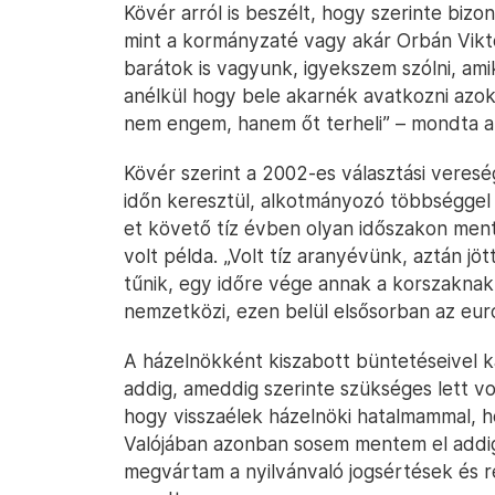
Kövér arról is beszélt, hogy szerinte biz
mint a kormányzaté vagy akár Orbán Vikt
barátok is vagyunk, igyekszem szólni, am
anélkül hogy bele akarnék avatkozni azo
nem engem, hanem őt terheli” – mondta a 
Kövér szerint a 2002-es választási veresé
időn keresztül, alkotmányozó többséggel
et követő tíz évben olyan időszakon men
volt példa. „Volt tíz aranyévünk, aztán jö
tűnik, egy időre vége annak a korszaknak.
nemzetközi, ezen belül elsősorban az európ
A házelnökként kiszabott büntetéseivel 
addig, ameddig szerinte szükséges lett vo
hogy visszaélek házelnöki hatalmammal, h
Valójában azonban sosem mentem el addig
megvártam a nyilvánvaló jogsértések és 