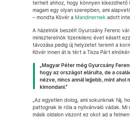
terhelt ahhoz, hogy könnyen kikezdhető l
magam egy olyan szerepben, ami alapvetőe
– mondta Kövér a
Mandinernek
adott inte
A házelnök beszélt Gyurcsány Ferenc várat
miniszterelnök tizenkilenc évet késett ezz
távozása pedig új helyzetet teremt a kor
Kövér innen át is tért a Tisza Párt elnökér
„Magyar Péter még Gyurcsány Ferencn
hogy az országot elárulta, de a csalá
nézve, nincs annál lejjebb, mint aho
kimondani.”
„Az egyetlen dolog, ami sokunknak fáj, hog
pattognak le róla a nyilvánvaló vádak. Mi
másik oldalon viszont ez okot ad a felmen