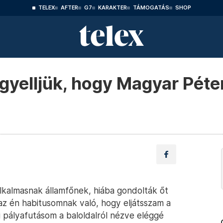
TELEX
AFTER
G7
KARAKTER
TÁMOGATÁS
SHOP
égyelljük, hogy Magyar Péte
lkalmasnak államfőnek, hiába gondolták őt
az én habitusomnak való, hogy eljátsszam a
i pályafutásom a baloldalról nézve eléggé