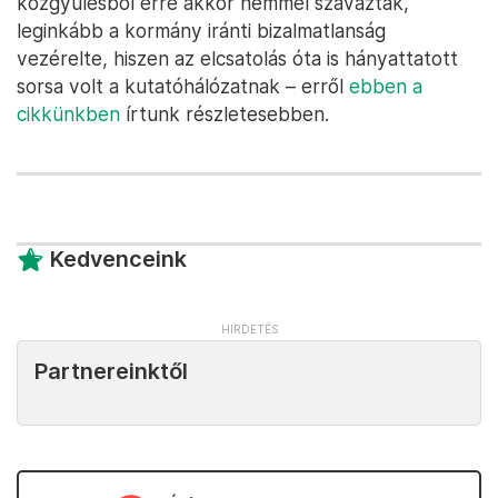
közgyűlésből erre akkor nemmel szavaztak,
leginkább a kormány iránti bizalmatlanság
vezérelte, hiszen az elcsatolás óta is hányattatott
sorsa volt a kutatóhálózatnak – erről
ebben a
cikkünkben
írtunk részletesebben.
Kedvenceink
Partnereinktől