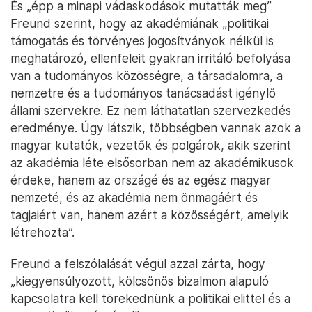
És „épp a minapi vádaskodások mutatták meg”
Freund szerint, hogy az akadémiának „politikai
támogatás és törvényes jogosítványok nélkül is
meghatározó, ellenfeleit gyakran irritáló befolyása
van a tudományos közösségre, a társadalomra, a
nemzetre és a tudományos tanácsadást igénylő
állami szervekre. Ez nem láthatatlan szervezkedés
eredménye. Úgy látszik, többségben vannak azok a
magyar kutatók, vezetők és polgárok, akik szerint
az akadémia léte elsősorban nem az akadémikusok
érdeke, hanem az országé és az egész magyar
nemzeté, és az akadémia nem önmagáért és
tagjaiért van, hanem azért a közösségért, amelyik
létrehozta”.
Freund a felszólalását végül azzal zárta, hogy
„kiegyensúlyozott, kölcsönös bizalmon alapuló
kapcsolatra kell törekednünk a politikai elittel és a