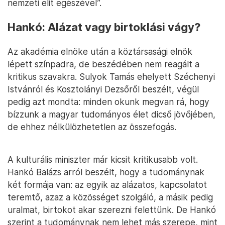
nemzeti elit egészével”.
Hankó: Alázat vagy birtoklási vágy?
Az akadémia elnöke után a köztársasági elnök
lépett színpadra, de beszédében nem reagált a
kritikus szavakra. Sulyok Tamás ehelyett Széchenyi
Istvánról és Kosztolányi Dezsőről beszélt, végül
pedig azt mondta: minden okunk megvan rá, hogy
bízzunk a magyar tudományos élet dicső jövőjében,
de ehhez nélkülözhetetlen az összefogás.
A kulturális miniszter már kicsit kritikusabb volt.
Hankó Balázs arról beszélt, hogy a tudománynak
két formája van: az egyik az alázatos, kapcsolatot
teremtő, azaz a közösséget szolgáló, a másik pedig
uralmat, birtokot akar szerezni felettünk. De Hankó
szerint a tudománynak nem lehet más szerepe, mint