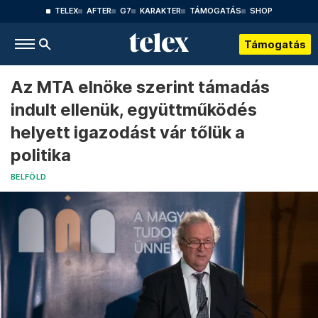
TELEX
AFTER
G7
KARAKTER
TÁMOGATÁS
SHOP
Támogatás
Az MTA elnöke szerint támadás
indult ellenük, együttműködés
helyett igazodást vár tőlük a
politika
BELFÖLD