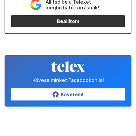
Állítsd be a Telexet
megbízható forrásnak!
Beállítom
Kövess minket Facebookon is!
Követem!