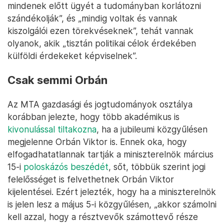
mindenek előtt ügyét a tudományban korlátozni
szándékolják”, és „mindig voltak és vannak
kiszolgálói ezen törekvéseknek”, tehát vannak
olyanok, akik „tisztán politikai célok érdekében
külföldi érdekeket képviselnek”.
Csak semmi Orbán
Az MTA gazdasági és jogtudományok osztálya
korábban jelezte, hogy több akadémikus is
kivonulással tiltakozna
, ha a jubileumi közgyűlésen
megjelenne Orbán Viktor is. Ennek oka, hogy
elfogadhatatlannak tartják a miniszterelnök március
15-i
poloskázós beszédét
, sőt, többük szerint jogi
felelősséget is felvethetnek Orbán Viktor
kijelentései. Ezért jelezték, hogy ha a miniszterelnök
is jelen lesz a május 5-i közgyűlésen, „akkor számolni
kell azzal, hogy a résztvevők számottevő része