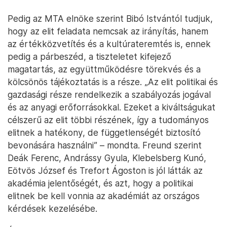
Pedig az MTA elnöke szerint Bibó Istvántól tudjuk,
hogy az elit feladata nemcsak az irányítás, hanem
az értékközvetítés és a kultúrateremtés is, ennek
pedig a párbeszéd, a tiszteletet kifejező
magatartás, az együttműködésre törekvés és a
kölcsönös tájékoztatás is a része. „Az elit politikai és
gazdasági része rendelkezik a szabályozás jogával
és az anyagi erőforrásokkal. Ezeket a kiváltságukat
célszerű az elit többi részének, így a tudományos
elitnek a hatékony, de függetlenségét biztosító
bevonására használni” – mondta. Freund szerint
Deák Ferenc, Andrássy Gyula, Klebelsberg Kunó,
Eötvös József és Trefort Ágoston is jól látták az
akadémia jelentőségét, és azt, hogy a politikai
elitnek be kell vonnia az akadémiát az országos
kérdések kezelésébe.