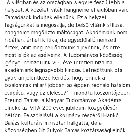
„A világban és az országban is egyre feszültebb a
helyzet. A közéleti viták hangneme elfajulóban van.
Támadások indultak ellenünk. Ez a helyzet
tagságunkat is megosztja, de belső vitáink stílusa,
hangneme megőrizte méltóságát. Akadémiánk nem
hibátlan, érheti kritika, de egyedülálló nemzeti
érték, amit meg kell őriznünk a jövőnek, és erre
most is jók az esélyeink. A tudományos közösség
igénye, nemzetünk 200 éve töretlen bizalma
akadémiánk legnagyobb kincse. Létrejöttünk óta
gyakran jelentkező kérdés, hogy ennek a
bizalomnak mi árt jobban: az éppen regnáló hatalom
csapása, vagy az ölelése?” – mondta köszöntőjében
Freund Tamás, a Magyar Tudományos Akadémia
elnöke az MTA 200 éves jubileumi közgyűlésén
hétfőn. Felszólalását a kormány részéről Hankó
Balázs kulturális miniszter hallgatta, de a
közönségben ült Sulyok Tamás köztársasági elnök