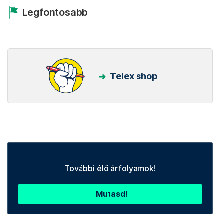
Legfontosabb
Telex shop
További élő árfolyamok!
Mutasd!