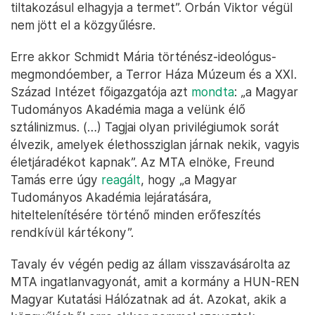
tiltakozásul elhagyja a termet”. Orbán Viktor végül
nem jött el a közgyűlésre.
Erre akkor Schmidt Mária történész-ideológus-
megmondóember, a Terror Háza Múzeum és a XXI.
Század Intézet főigazgatója azt
mondta
: „a Magyar
Tudományos Akadémia maga a velünk élő
sztálinizmus. (…) Tagjai olyan privilégiumok sorát
élvezik, amelyek élethossziglan járnak nekik, vagyis
életjáradékot kapnak”. Az MTA elnöke, Freund
Tamás erre úgy
reagált
, hogy „a Magyar
Tudományos Akadémia lejáratására,
hiteltelenítésére történő minden erőfeszítés
rendkívül kártékony”.
Tavaly év végén pedig az állam visszavásárolta az
MTA ingatlanvagyonát, amit a kormány a HUN-REN
Magyar Kutatási Hálózatnak ad át. Azokat, akik a