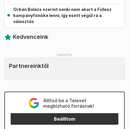
Orbán Balázs szerint senki nem akart a Fidesz
kampányfőnöke lenni, így esett végül rá a
választás
Kedvenceink
Partnereinktől
Állítsd be a Telexet
megbízható forrásnak!
Beállítom