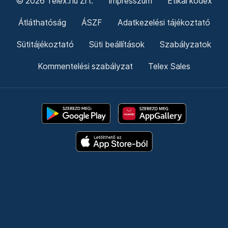
© 2026 Telex.hu Zrt.
Impresszum
Etikai kódex
Átláthatóság
ÁSZF
Adatkezelési tájékoztató
Sütitájékoztató
Süti beállítások
Szabályzatok
Kommentelési szabályzat
Telex Sales