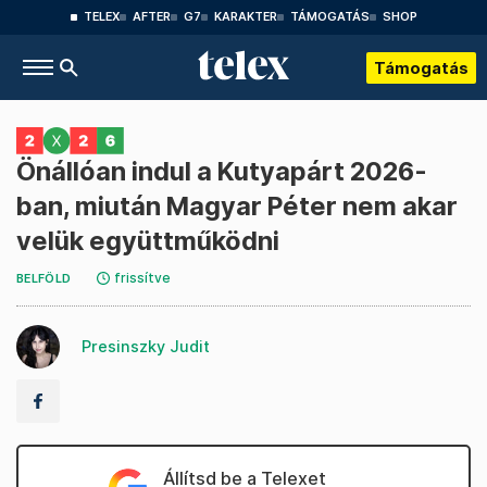
TELEX
AFTER
G7
KARAKTER
TÁMOGATÁS
SHOP
Támogatás
Önállóan indul a Kutyapárt 2026-
ban, miután Magyar Péter nem akar
velük együttműködni
frissítve
BELFÖLD
Presinszky Judit
Állítsd be a Telexet