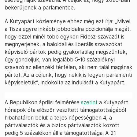
bekerüljenek a parlamentbe.
A Kutyapárt közleménye ehhez még ezt írja: „Mivel
a Tisza egyre inkább jobboldalra pozicionálja magát,
hogy ezzel minél több egykori Fidesz-szavazót is
megnyerjenek, a baloldali és liberális szavazókat
képviselő pártok pedig gyakorlatilag megszűntek,
úgy gondoljuk, van legalább 5-10 százaléknyi
szavazó az ellenzéki térfélen, aki nem talál magának
pártot. Az a célunk, hogy nekik is legyen parlamenti
képviseletük”, indokolta az indulását a Kutyapárt.
A Republikon áprilisi felmérése
szerint
a Kutyapárt
hónapok óta először veszített támogatottságából
hibahatáron belül: a teljes népességben 4, a
pártválasztók és a biztos pártválasztók között
pedig 5 százalékon áll a támogatottsága. A 21