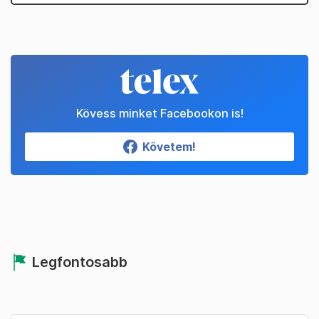
Kövess minket Facebookon is!
Követem!
Legfontosabb