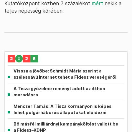
Kutatóközpont közben 3 százalékot
mért
nekik a
teljes népesség körében.
Vissza a jövőbe: Schmidt Mária szerint a
szélessávú internet tehet a Fidesz vereségéről
A Tisza győzelme reményt adott az itthon
maradásra
Menczer Tamás: A Tisza kormányon is képes
lehet polgárháborús állapotokat előidézni
Bő másfél milliárdnyi kampányköltést vallott be
a Fidesz–KDNP