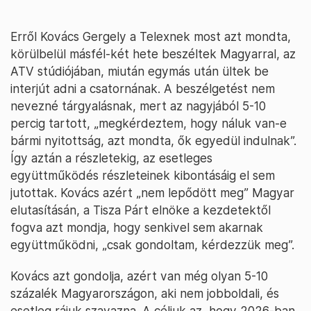
Erről Kovács Gergely a Telexnek most azt mondta,
körülbelül másfél-két hete beszéltek Magyarral, az
ATV stúdiójában, miután egymás után ültek be
interjút adni a csatornának. A beszélgetést nem
nevezné tárgyalásnak, mert az nagyjából 5-10
percig tartott, „megkérdeztem, hogy náluk van-e
bármi nyitottság, azt mondta, ők egyedül indulnak”.
Így aztán a részletekig, az esetleges
együttműködés részleteinek kibontásáig el sem
jutottak. Kovács azért „nem lepődött meg” Magyar
elutasításán, a Tisza Párt elnöke a kezdetektől
fogva azt mondja, hogy senkivel sem akarnak
együttműködni, „csak gondoltam, kérdezzük meg”.
Kovács azt gondolja, azért van még olyan 5-10
százalék Magyarországon, aki nem jobboldali, és
esetleg rájuk szavazna. A céljuk az, hogy 2026-ban