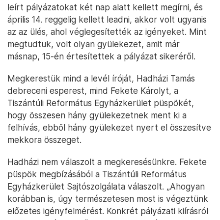
leírt pályázatokat két nap alatt kellett megírni, és
április 14. reggelig kellett leadni, akkor volt ugyanis
az az ülés, ahol véglegesítették az igényeket. Mint
megtudtuk, volt olyan gyülekezet, amit már
másnap, 15-én értesítettek a pályázat sikeréről.
Megkerestük mind a levél íróját, Hadházi Tamás
debreceni esperest, mind Fekete Károlyt, a
Tiszántúli Református Egyházkerület püspökét,
hogy összesen hány gyülekezetnek ment ki a
felhívás, ebből hány gyülekezet nyert el összesítve
mekkora összeget.
Hadházi nem válaszolt a megkeresésünkre. Fekete
püspök megbízásából a Tiszántúli Református
Egyházkerület Sajtószolgálata válaszolt. „Ahogyan
korábban is, úgy természetesen most is végeztünk
előzetes igényfelmérést. Konkrét pályázati kiírásról