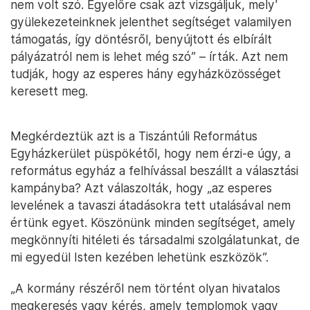
nem volt szó. Egyelőre csak azt vizsgáljuk, mely'
gyülekezeteinknek jelenthet segítséget valamilyen
támogatás, így döntésről, benyújtott és elbírált
pályázatról nem is lehet még szó” – írták. Azt nem
tudják, hogy az esperes hány egyházközösséget
keresett meg.
Megkérdeztük azt is a Tiszántúli Református
Egyházkerület püspökétől, hogy nem érzi-e úgy, a
református egyház a felhívással beszállt a választási
kampányba? Azt válaszolták, hogy „az esperes
levelének a tavaszi átadásokra tett utalásával nem
értünk egyet. Köszönünk minden segítséget, amely
megkönnyíti hitéleti és társadalmi szolgálatunkat, de
mi egyedül Isten kezében lehetünk eszközök”.
„A kormány részéről nem történt olyan hivatalos
megkeresés vagy kérés, amely templomok vagy