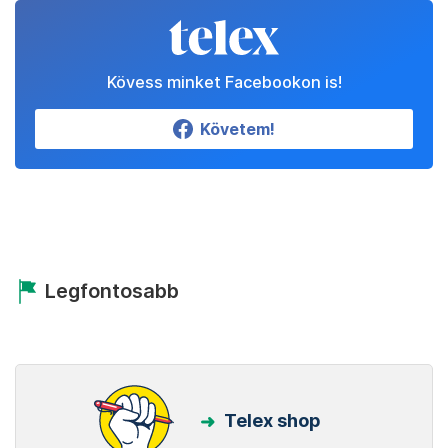
Kövess minket Facebookon is!
Követem!
Legfontosabb
Telex shop