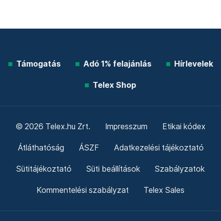
Támogatás
Adó 1% felajánlás
Hírlevelek
Telex Shop
© 2026 Telex.hu Zrt.
Impresszum
Etikai kódex
Átláthatóság
ÁSZF
Adatkezelési tájékoztató
Sütitájékoztató
Süti beállítások
Szabályzatok
Kommentelési szabályzat
Telex Sales