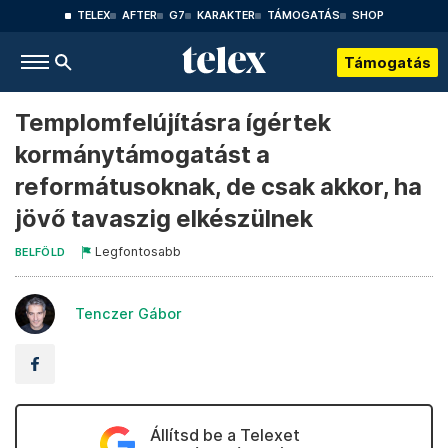
TELEX
AFTER
G7
KARAKTER
TÁMOGATÁS
SHOP
Támogatás
Templomfelújításra ígértek
kormánytámogatást a
reformátusoknak, de csak akkor, ha
jövő tavaszig elkészülnek
Legfontosabb
BELFÖLD
Tenczer Gábor
Állítsd be a Telexet