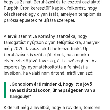
hogy „a Zsinati Beruházási és fejlesztési osztálytól,
Püspök Úron keresztül” kaptak felkérést, hogy
készítsenek egy olyan listát, amelyen templom és
parókia épületek felújítása szerepel.
A levél szerint „a Kormány szándéka, hogy
támogatást nyújtson olyan felújításokra, amelyek
még 2026. tavasza előtt befejeződnek”. Új
beruházások is szóba jöhetnek, ha a munka
elvégezhető jövő tavaszig, állt a szövegben. Az
esperes így nyomatékosította a felhívást a
levélben, ha valaki nem értené, miről van szó:
„Gondolom érti mindenki, hogy itt a jövő
tavaszi átadásokon, ünnepségeken van a
hangsúly!”
Kiderült még a levélből, hogy a röviden, tömören