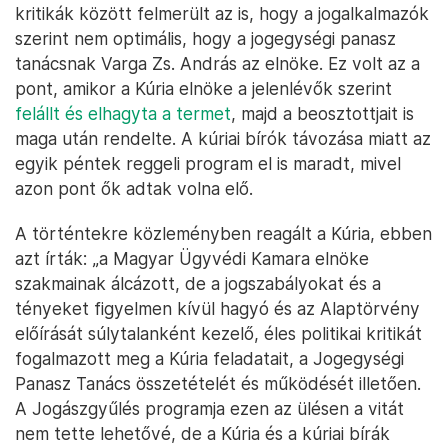
kritikák között felmerült az is, hogy a jogalkalmazók
szerint nem optimális, hogy a jogegységi panasz
tanácsnak Varga Zs. András az elnöke. Ez volt az a
pont, amikor a Kúria elnöke a jelenlévők szerint
felállt és elhagyta a termet
, majd a beosztottjait is
maga után rendelte. A kúriai bírók távozása miatt az
egyik péntek reggeli program el is maradt, mivel
azon pont ők adtak volna elő.
A történtekre közleményben reagált a Kúria, ebben
azt írták: „a Magyar Ügyvédi Kamara elnöke
szakmainak álcázott, de a jogszabályokat és a
tényeket figyelmen kívül hagyó és az Alaptörvény
előírását súlytalanként kezelő, éles politikai kritikát
fogalmazott meg a Kúria feladatait, a Jogegységi
Panasz Tanács összetételét és működését illetően.
A Jogászgyűlés programja ezen az ülésen a vitát
nem tette lehetővé, de a Kúria és a kúriai bírák