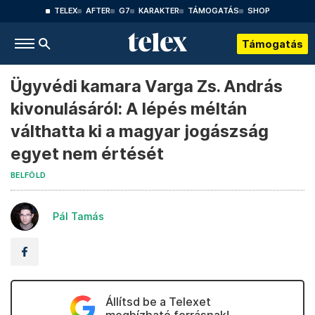
TELEX
AFTER
G7
KARAKTER
TÁMOGATÁS
SHOP
Támogatás
Ügyvédi kamara Varga Zs. András
kivonulásáról: A lépés méltán
válthatta ki a magyar jogászság
egyet nem értését
BELFÖLD
Pál Tamás
Állítsd be a Telexet