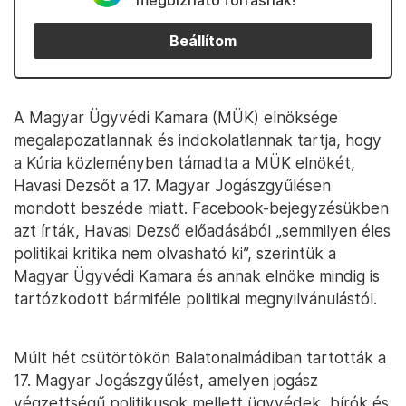
megbízható forrásnak!
Beállítom
A Magyar Ügyvédi Kamara (MÜK) elnöksége
megalapozatlannak és indokolatlannak tartja, hogy
a Kúria közleményben támadta a MÜK elnökét,
Havasi Dezsőt a 17. Magyar Jogászgyűlésen
mondott beszéde miatt. Facebook-bejegyzésükben
azt írták, Havasi Dezső előadásából „semmilyen éles
politikai kritika nem olvasható ki”, szerintük a
Magyar Ügyvédi Kamara és annak elnöke mindig is
tartózkodott bármiféle politikai megnyilvánulástól.
Múlt hét csütörtökön Balatonalmádiban tartották a
17. Magyar Jogászgyűlést, amelyen jogász
végzettségű politikusok mellett ügyvédek, bírók és