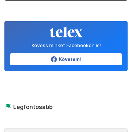
Kövess minket Facebookon is!
Követem!
Legfontosabb