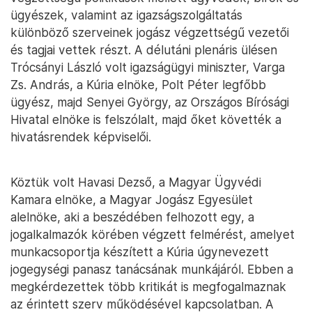
ügyészek, valamint az igazságszolgáltatás
különböző szerveinek jogász végzettségű vezetői
és tagjai vettek részt. A délutáni plenáris ülésen
Trócsányi László volt igazságügyi miniszter, Varga
Zs. András, a Kúria elnöke, Polt Péter legfőbb
ügyész, majd Senyei György, az Országos Bírósági
Hivatal elnöke is felszólalt, majd őket követték a
hivatásrendek képviselői.
Köztük volt Havasi Dezső, a Magyar Ügyvédi
Kamara elnöke, a Magyar Jogász Egyesület
alelnöke, aki a beszédében felhozott egy, a
jogalkalmazók körében végzett felmérést, amelyet
munkacsoportja készített a Kúria úgynevezett
jogegységi panasz tanácsának munkájáról. Ebben a
megkérdezettek több kritikát is megfogalmaznak
az érintett szerv működésével kapcsolatban. A