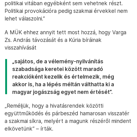
politikai vitában egyébként sem vehetnek részt.
Politikai provokációra pedig szakmai érvekkel nem
lehet válaszolni.”
A MÜK ehhez annyit tett most hozzá, hogy Varga
Zs. András távozását és a Kúria bíráinak
visszahívását
„sajátos, de a vélemény-nyilvánítás
szabadsága keretei között maradó
reakcióként kezelik és értelmezik, még
akkor is, ha a lépés méltán válthatta ki a
magyar jogászság egyet nem értését”.
„Reméljük, hogy a hivatásrendek közötti
együttműködés és párbeszéd hamarosan visszatér
a szakmai síkra, melyért a magunk részéről mindent
elkövetünk” – írták.