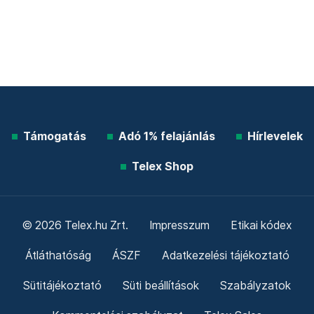
Támogatás
Adó 1% felajánlás
Hírlevelek
Telex Shop
© 2026 Telex.hu Zrt.
Impresszum
Etikai kódex
Átláthatóság
ÁSZF
Adatkezelési tájékoztató
Sütitájékoztató
Süti beállítások
Szabályzatok