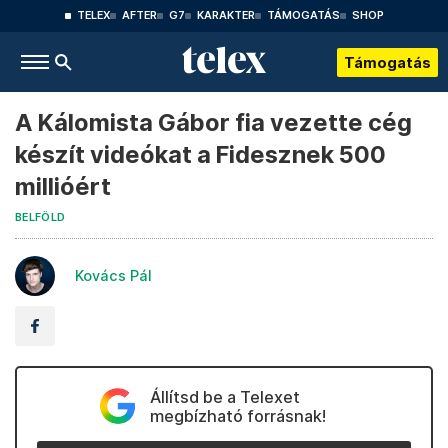
TELEX
AFTER
G7
KARAKTER
TÁMOGATÁS
SHOP
Támogatás
A Kálomista Gábor fia vezette cég
készít videókat a Fidesznek 500
millióért
BELFÖLD
Kovács Pál
Állítsd be a Telexet
megbízható forrásnak!