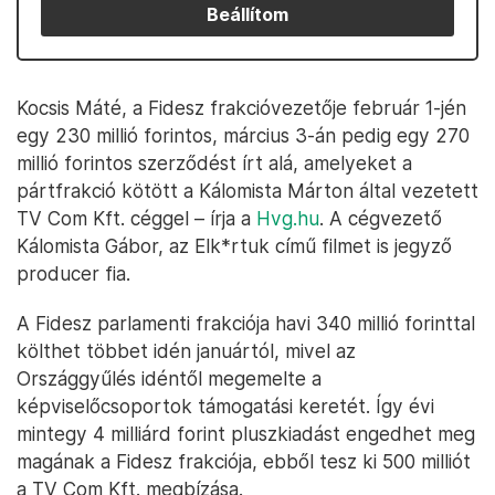
Beállítom
Kocsis Máté, a Fidesz frakcióvezetője február 1-jén
egy 230 millió forintos, március 3-án pedig egy 270
millió forintos szerződést írt alá, amelyeket a
pártfrakció kötött a Kálomista Márton által vezetett
TV Com Kft. céggel – írja a
Hvg.hu
. A cégvezető
Kálomista Gábor, az Elk*rtuk című filmet is jegyző
producer fia.
A Fidesz parlamenti frakciója havi 340 millió forinttal
költhet többet idén januártól, mivel az
Országgyűlés idéntől megemelte a
képviselőcsoportok támogatási keretét. Így évi
mintegy 4 milliárd forint pluszkiadást engedhet meg
magának a Fidesz frakciója, ebből tesz ki 500 milliót
a TV Com Kft. megbízása.