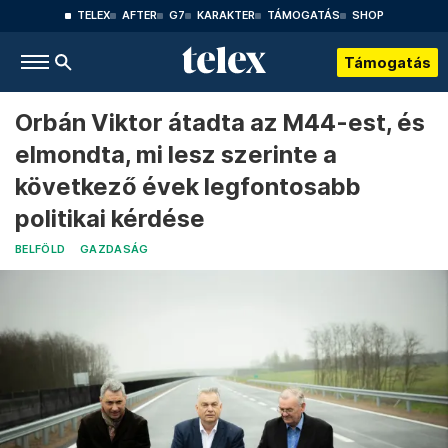
TELEX
AFTER
G7
KARAKTER
TÁMOGATÁS
SHOP
Támogatás
Orbán Viktor átadta az M44-est, és
elmondta, mi lesz szerinte a
következő évek legfontosabb
politikai kérdése
BELFÖLD
GAZDASÁG