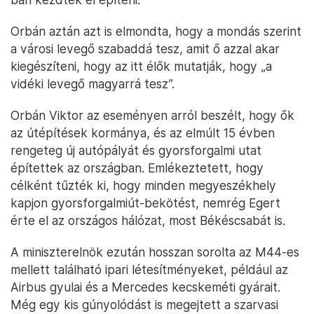
Orbán aztán azt is elmondta, hogy a mondás szerint
a városi levegő szabaddá tesz, amit ő azzal akar
kiegészíteni, hogy az itt élők mutatják, hogy „a
vidéki levegő magyarrá tesz”.
Orbán Viktor az eseményen arról beszélt, hogy ők
az útépítések kormánya, és az elmúlt 15 évben
rengeteg új autópályát és gyorsforgalmi utat
építettek az országban. Emlékeztetett, hogy
célként tűzték ki, hogy minden megyeszékhely
kapjon gyorsforgalmiút-bekötést, nemrég Egert
érte el az országos hálózat, most Békéscsabát is.
A miniszterelnök ezután hosszan sorolta az M44-es
mellett található ipari létesítményeket, például az
Airbus gyulai és a Mercedes kecskeméti gyárait.
Még egy kis gúnyolódást is megejtett a szarvasi