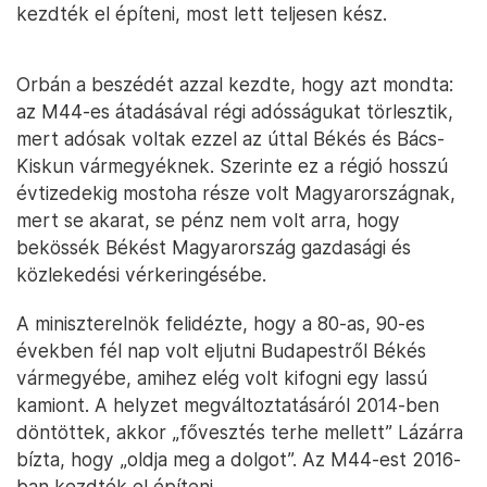
kezdték el építeni, most lett teljesen kész.
Orbán a beszédét azzal kezdte, hogy azt mondta:
az M44-es átadásával régi adósságukat törlesztik,
mert adósak voltak ezzel az úttal Békés és Bács-
Kiskun vármegyéknek. Szerinte ez a régió hosszú
évtizedekig mostoha része volt Magyarországnak,
mert se akarat, se pénz nem volt arra, hogy
bekössék Békést Magyarország gazdasági és
közlekedési vérkeringésébe.
A miniszterelnök felidézte, hogy a 80-as, 90-es
években fél nap volt eljutni Budapestről Békés
vármegyébe, amihez elég volt kifogni egy lassú
kamiont. A helyzet megváltoztatásáról 2014-ben
döntöttek, akkor „fővesztés terhe mellett” Lázárra
bízta, hogy „oldja meg a dolgot”. Az M44-est 2016-
ban kezdték el építeni.