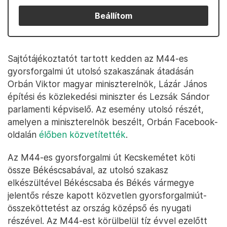
Beállítom
Sajtótájékoztatót tartott kedden az M44-es
gyorsforgalmi út utolsó szakaszának átadásán
Orbán Viktor magyar miniszterelnök, Lázár János
építési és közlekedési miniszter és Lezsák Sándor
parlamenti képviselő. Az esemény utolsó részét,
amelyen a miniszterelnök beszélt, Orbán Facebook-
oldalán
élőben közvetítették
.
Az M44-es gyorsforgalmi út Kecskemétet köti
össze Békéscsabával, az utolsó szakasz
elkészültével Békéscsaba és Békés vármegye
jelentős része kapott közvetlen gyorsforgalmiút-
összeköttetést az ország középső és nyugati
részével. Az M44-est körülbelül tíz évvel ezelőtt