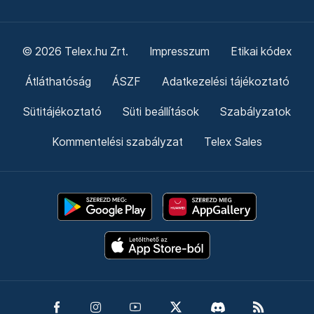
© 2026 Telex.hu Zrt.
Impresszum
Etikai kódex
Átláthatóság
ÁSZF
Adatkezelési tájékoztató
Sütitájékoztató
Süti beállítások
Szabályzatok
Kommentelési szabályzat
Telex Sales