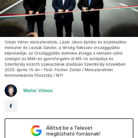
Orbán Viktor miniszterelnök, Lázár János építési és közlekedési
miniszter és Lezsák Sándor, a térség fideszes országgyűlési
képviselője, az Országgyűlés alelnöke átvágja a nemzeti színű
szalagot az M44-es gyorsforgalmi út M5-ös autópálya és
Szentkirály közötti szakaszának átadásán Szentkirály közelében
2025. április 15-én – Fotó: Fischer Zoltán / Miniszterelnöki
Kommunikációs Főosztály / MTI
Weiler Vilmos
Állítsd be a Telexet
megbízható forrásnak!