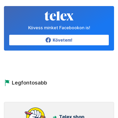
Kövess minket Facebookon is!
Követem!
Legfontosabb
Telex shop