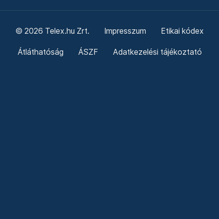
© 2026 Telex.hu Zrt.
Impresszum
Etikai kódex
Átláthatóság
ÁSZF
Adatkezelési tájékoztató
Sütitájékoztató
Süti beállítások
Szabályzatok
Kommentelési szabályzat
Telex Sales