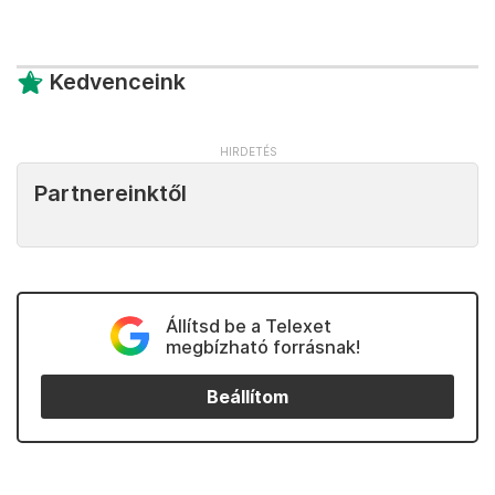
Kedvenceink
Partnereinktől
Állítsd be a Telexet
megbízható forrásnak!
Beállítom