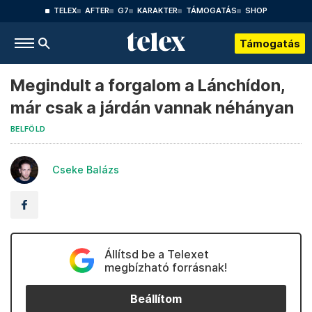
TELEX
AFTER
G7
KARAKTER
TÁMOGATÁS
SHOP
Támogatás
Megindult a forgalom a Lánchídon,
már csak a járdán vannak néhányan
BELFÖLD
Cseke Balázs
Állítsd be a Telexet
megbízható forrásnak!
Beállítom