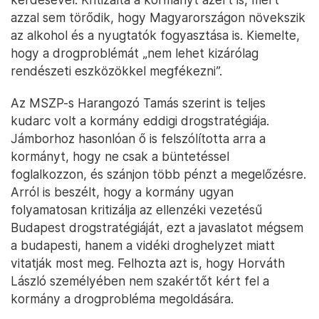
azzal sem törődik, hogy Magyarországon növekszik
az alkohol és a nyugtatók fogyasztása is. Kiemelte,
hogy a drogproblémát „nem lehet kizárólag
rendészeti eszközökkel megfékezni”.
Az MSZP-s Harangozó Tamás szerint is teljes
kudarc volt a kormány eddigi drogstratégiája.
Jámborhoz hasonlóan ő is felszólította arra a
kormányt, hogy ne csak a büntetéssel
foglalkozzon, és szánjon több pénzt a megelőzésre.
Arról is beszélt, hogy a kormány ugyan
folyamatosan kritizálja az ellenzéki vezetésű
Budapest drogstratégiáját, ezt a javaslatot mégsem
a budapesti, hanem a vidéki droghelyzet miatt
vitatják most meg. Felhozta azt is, hogy Horváth
László személyében nem szakértőt kért fel a
kormány a drogprobléma megoldására.