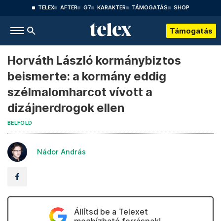
TELEX
AFTER
G7
KARAKTER
TÁMOGATÁS
SHOP
Támogatás
Horváth László kormánybiztos
beismerte: a kormány eddig
szélmalomharcot vívott a
dizájnerdrogok ellen
BELFÖLD
Nádor András
Állítsd be a Telexet