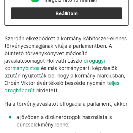
megbízható forrásnak!
Beállítom
Szerdán elkezdődött a kormány kábítószer-ellenes
törvénycsomagjának vitája a parlamentben. A
büntető törvénykönyvet módosító
javaslatcsomagot Horváth László
drogügyi
kormánybiztos
és más kormánypárti képviselők
azután nyújtották be, hogy a kormány márciusban,
Orbán Viktor évértékelő beszéde nyomán
teljes
drogháborút
hirdetett.
Ha a törvényjavaslatot elfogadja a parlament, akkor
a jövőben a dizájnerdrogok használata is
bűncselekmény lenne;