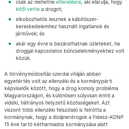
csak az mehetne
elterelésre
, aki elárulja, hogy
kitől vette
a drogot;
elkobozhatók lesznek a kábítószer-
kereskedelemhez használt ingatlanok és
járművek; és
akár egy évre is bezárathatnak üzleteket, ha
droggal kapcsolatos bűncselekményekhez volt
közük.
A törvénymódosítás szerdai vitáján abban
egyetértés volt az ellenzéki és a kormánypárti
képviselők között, hogy a drog komoly probléma
Magyarországon, és különösen súlyosan érinti a
vidéki, hátrányos helyzetű közösségeket. Azt
viszont több ellenzéki felszólaló is felrótta a
kormánynak, hogy a dizájnerdrogok a Fidesz–KDNP
15 éve tartó kétharmados kormányzása alatt