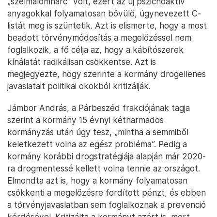
„szélmalomharc” volt, ezért az új pszichoaktív
anyagokkal folyamatosan bővülő, úgynevezett C-
listát meg is szüntetik. Azt is elismerte, hogy a most
beadott törvénymódosítás a megelőzéssel nem
foglalkozik, a fő célja az, hogy a kábítószerek
kínálatát radikálisan csökkentse. Azt is
megjegyezte, hogy szerinte a kormány drogellenes
javaslatait politikai okokból kritizálják.
Jámbor András, a Párbeszéd frakciójának tagja
szerint a kormány 15 évnyi kétharmados
kormányzás után úgy tesz, „mintha a semmiből
keletkezett volna az egész probléma”. Pedig a
kormány korábbi drogstratégiája alapján már 2020-
ra drogmentessé kellett volna tennie az országot.
Elmondta azt is, hogy a kormány folyamatosan
csökkenti a megelőzésre fordított pénzt, és ebben
a törvényjavaslatban sem foglalkoznak a prevenció
kérdésével. Kritizálta a kormányt azért is, mert