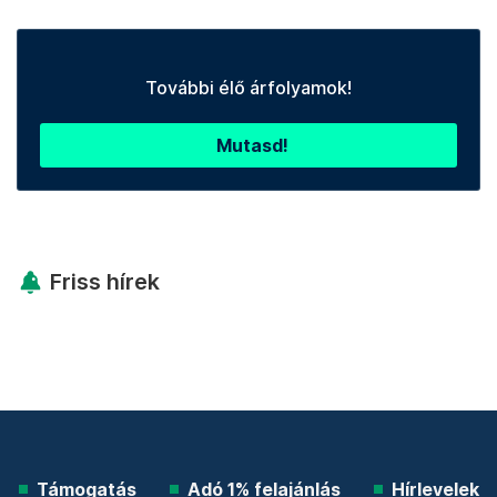
További élő árfolyamok!
Mutasd!
Friss hírek
Támogatás
Adó 1% felajánlás
Hírlevelek