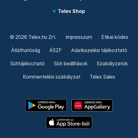
Telex Shop
© 2026 Telex.hu Zrt.
Impresszum
Etikai kódex
Átláthatóság
ÁSZF
Adatkezelési tájékoztató
Sütitájékoztató
Süti beállítások
Szabályzatok
Kommentelési szabályzat
Telex Sales