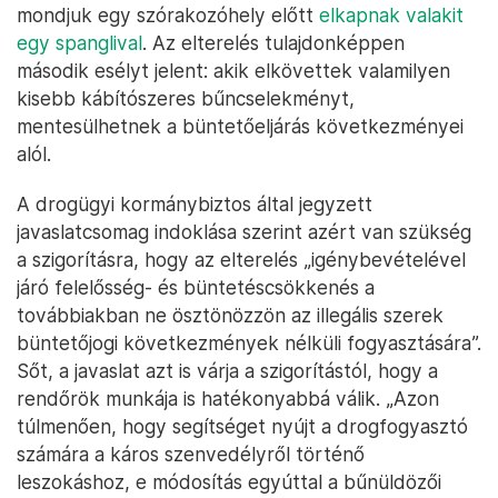
mondjuk egy szórakozóhely előtt
elkapnak valakit
egy spanglival
. Az elterelés tulajdonképpen
második esélyt jelent: akik elkövettek valamilyen
kisebb kábítószeres bűncselekményt,
mentesülhetnek a büntetőeljárás következményei
alól.
A drogügyi kormánybiztos által jegyzett
javaslatcsomag indoklása szerint azért van szükség
a szigorításra, hogy az elterelés „igénybevételével
járó felelősség- és büntetéscsökkenés a
továbbiakban ne ösztönözzön az illegális szerek
büntetőjogi következmények nélküli fogyasztására”.
Sőt, a javaslat azt is várja a szigorítástól, hogy a
rendőrök munkája is hatékonyabbá válik. „Azon
túlmenően, hogy segítséget nyújt a drogfogyasztó
számára a káros szenvedélyről történő
leszokáshoz, e módosítás egyúttal a bűnüldözői