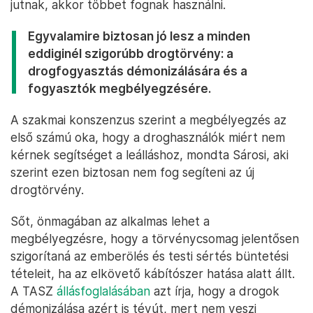
jutnak, akkor többet fognak használni.
Egyvalamire biztosan jó lesz a minden
eddiginél szigorúbb drogtörvény: a
drogfogyasztás démonizálására és a
fogyasztók megbélyegzésére.
A szakmai konszenzus szerint a megbélyegzés az
első számú oka, hogy a droghasználók miért nem
kérnek segítséget a leálláshoz, mondta Sárosi, aki
szerint ezen biztosan nem fog segíteni az új
drogtörvény.
Sőt, önmagában az alkalmas lehet a
megbélyegzésre, hogy a törvénycsomag jelentősen
szigorítaná az emberölés és testi sértés büntetési
tételeit, ha az elkövető kábítószer hatása alatt állt.
A TASZ
állásfoglalásában
azt írja, hogy a drogok
démonizálása azért is tévút, mert nem veszi