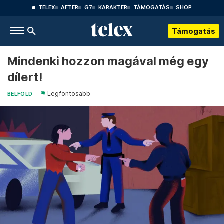
TELEX
AFTER
G7
KARAKTER
TÁMOGATÁS
SHOP
Támogatás
Mindenki hozzon magával még egy
dílert!
Legfontosabb
BELFÖLD