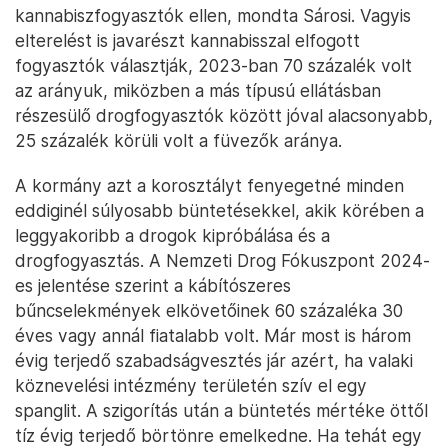
kannabiszfogyasztók ellen, mondta Sárosi. Vagyis
elterelést is javarészt kannabisszal elfogott
fogyasztók választják, 2023-ban 70 százalék volt
az arányuk, miközben a más típusú ellátásban
részesülő drogfogyasztók között jóval alacsonyabb,
25 százalék körüli volt a füvezők aránya.
A kormány azt a korosztályt fenyegetné minden
eddiginél súlyosabb büntetésekkel, akik körében a
leggyakoribb a drogok kipróbálása és a
drogfogyasztás. A Nemzeti Drog Fókuszpont 2024-
es jelentése szerint a kábítószeres
bűncselekmények elkövetőinek 60 százaléka 30
éves vagy annál fiatalabb volt. Már most is három
évig terjedő szabadságvesztés jár azért, ha valaki
köznevelési intézmény területén szív el egy
spanglit. A szigorítás után a büntetés mértéke öttől
tíz évig terjedő börtönre emelkedne. Ha tehát egy