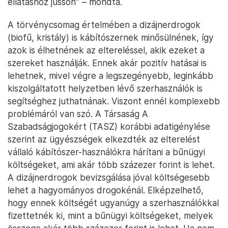
ellátáshoz jusson” – mondta.
A törvénycsomag értelmében a dizájnerdrogok
(biofű, kristály) is kábítószernek minősülnének, így
azok is élhetnének az eltereléssel, akik ezeket a
szereket használják. Ennek akár pozitív hatásai is
lehetnek, mivel végre a legszegényebb, leginkább
kiszolgáltatott helyzetben lévő szerhasználók is
segítséghez juthatnának. Viszont ennél komplexebb
problémáról van szó. A Társaság A
Szabadságjogokért (TASZ) korábbi adatigénylése
szerint az ügyészségek elkezdték az elterelést
vállaló kábítószer-használókra hárítani a bűnügyi
költségeket, ami akár több százezer forint is lehet.
A dizájnerdrogok bevizsgálása jóval költségesebb
lehet a hagyományos drogokénál. Elképzelhető,
hogy ennek költségét ugyanúgy a szerhasználókkal
fizettetnék ki, mint a bűnügyi költségeket, melyek