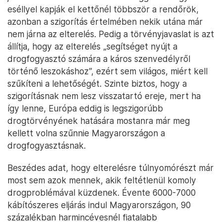
eséllyel kapják el kettőnél többször a rendőrök,
azonban a szigorítás értelmében nekik utána már
nem járna az elterelés. Pedig a törvényjavaslat is azt
állítja, hogy az elterelés „segítséget nyújt a
drogfogyasztó számára a káros szenvedélyről
történő leszokáshoz”, ezért sem világos, miért kell
szűkíteni a lehetőségét. Szinte biztos, hogy a
szigorításnak nem lesz visszatartó ereje, mert ha
így lenne, Európa eddig is legszigorúbb
drogtörvényének hatására mostanra már meg
kellett volna szűnnie Magyarországon a
drogfogyasztásnak.
Beszédes adat, hogy elterelésre túlnyomórészt már
most sem azok mennek, akik feltétlenül komoly
drogproblémával küzdenek. Évente 6000-7000
kábítószeres eljárás indul Magyarországon, 90
százalékban harmincévesnél fiatalabb