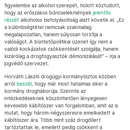
figyelembe az alkohol szerepét, holott köztudott,
hogy az erőszakos bűncselekmények
jelentős
részét
alkoholos befolyásoltság alatt követik el. „Ez
a különbségtétel nemcsak szakmailag
megalapozatlan, hanem súlyosan torzítja a
valóságot. A büntetőpolitikai üzenet így nem a
valódi kockázatok csökkentését szolgálja, hanem
kizárólag a drogfogyasztók démonizálását” – írja a
jogvédő szervezet.
Horváth László drogügyi kormánybiztos közben
arról
beszél
, hogy már most hatalmas siker a
kormány drogháborúja. Szerinte az
intézkedéseknek köszönhetően lényegesen
kevesebb kábítószer van forgalomban, amit az is
mutat, hogy három-négyszeresre emelkedett a
kábítószer ára. Több mint száz drogdílert
tartóztattak le, emellett pedig csökkent a