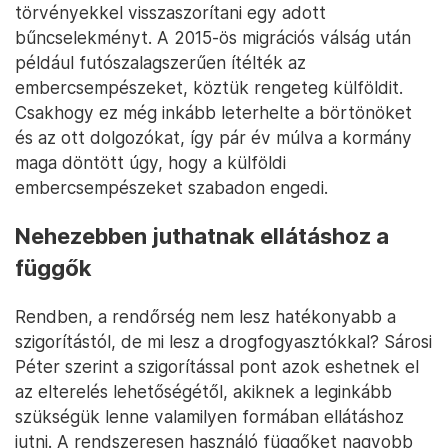
törvényekkel visszaszorítani egy adott
bűncselekményt. A 2015-ös migrációs válság után
például futószalagszerűen ítélték az
embercsempészeket, köztük rengeteg külföldit.
Csakhogy ez még inkább leterhelte a börtönöket
és az ott dolgozókat, így pár év múlva a kormány
maga döntött úgy, hogy a külföldi
embercsempészeket szabadon engedi.
Nehezebben juthatnak ellátáshoz a
függők
Rendben, a rendőrség nem lesz hatékonyabb a
szigorítástól, de mi lesz a drogfogyasztókkal? Sárosi
Péter szerint a szigorítással pont azok eshetnek el
az elterelés lehetőségétől, akiknek a leginkább
szükségük lenne valamilyen formában ellátáshoz
jutni. A rendszeresen használó függőket nagyobb