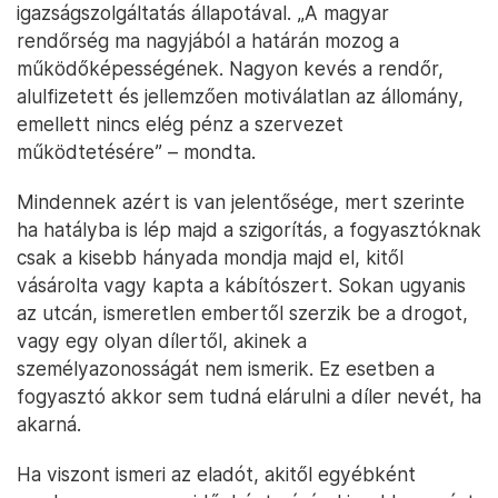
igazságszolgáltatás állapotával. „A magyar
rendőrség ma nagyjából a határán mozog a
működőképességének. Nagyon kevés a rendőr,
alulfizetett és jellemzően motiválatlan az állomány,
emellett nincs elég pénz a szervezet
működtetésére” – mondta.
Mindennek azért is van jelentősége, mert szerinte
ha hatályba is lép majd a szigorítás, a fogyasztóknak
csak a kisebb hányada mondja majd el, kitől
vásárolta vagy kapta a kábítószert. Sokan ugyanis
az utcán, ismeretlen embertől szerzik be a drogot,
vagy egy olyan dílertől, akinek a
személyazonosságát nem ismerik. Ez esetben a
fogyasztó akkor sem tudná elárulni a díler nevét, ha
akarná.
Ha viszont ismeri az eladót, akitől egyébként