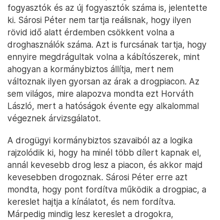
fogyasztók és az új fogyasztók száma is, jelentette
ki. Sárosi Péter nem tartja reálisnak, hogy ilyen
rövid idő alatt érdemben csökkent volna a
droghasználók száma. Azt is furcsának tartja, hogy
ennyire megdrágultak volna a kábítószerek, mint
ahogyan a kormánybiztos állítja, mert nem
változnak ilyen gyorsan az árak a drogpiacon. Az
sem világos, mire alapozva mondta ezt Horváth
László, mert a hatóságok évente egy alkalommal
végeznek árvizsgálatot.
A drogügyi kormánybiztos szavaiból az a logika
rajzolódik ki, hogy ha minél több dílert kapnak el,
annál kevesebb drog lesz a piacon, és akkor majd
kevesebben drogoznak. Sárosi Péter erre azt
mondta, hogy pont fordítva működik a drogpiac, a
kereslet hajtja a kínálatot, és nem fordítva.
Márpedig mindig lesz kereslet a drogokra,