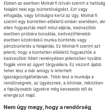
Ebben az esetben Molnárfi István szerint a hatóság
felajánl neki egy büntetővégzést. Ezt vagy
elfogadja, vagy bíróságra kerül az ügy. Molnárfi
szerint egy büntetlen előéletű ember esetében, aki
ellen fogyasztás miatt indul eljárás, kedvezőbb
esetben próbára bocsátás, kedvezőtlenebb
esetben közérdekű munka büntetés vagy
pénzbüntetés a felajánlás. Ez Molnárfi szerint azt
jelenti, hogy a büntetlen előéletű fogyasztók a
kedvezőbb ítélet reményében jellemzően tovább
fogják vinni az ügyet tárgyalásra. Ez viszont újabb
teher lesz a már amúgy is leterhelt
igazságszolgáltatásnak. Több lesz a munkája a
rendőrségnek, az ügyésznek, a bírónak, miközben
a fajsúlyosabb ügyekre még kevesebb idő és
energia jut majd.
Nem úgy megy, hogy a rendőrség