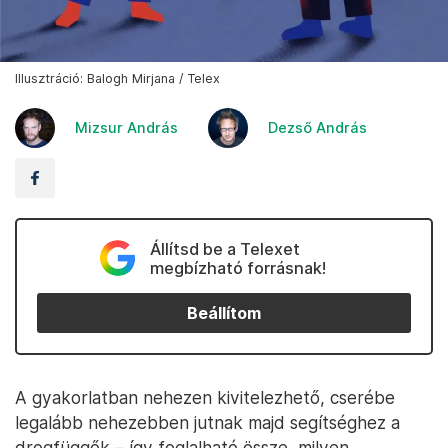
Illusztráció: Balogh Mirjana / Telex
Mizsur András
Dezső András
Állítsd be a Telexet
megbízható forrásnak!
Beállítom
A gyakorlatban nehezen kivitelezhető, cserébe
legalább nehezebben jutnak majd segítséghez a
drogfüggők – így foglalható össze, milyen