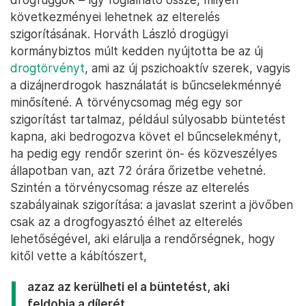
következményei lehetnek az elterelés
szigorításának. Horváth László drogügyi
kormánybiztos múlt kedden nyújtotta be az új
drogtörvényt
, ami az új pszichoaktív szerek, vagyis
a dizájnerdrogok használatát is bűncselekménnyé
minősítené. A törvénycsomag még egy sor
szigorítást tartalmaz, például súlyosabb büntetést
kapna, aki bedrogozva követ el bűncselekményt,
ha pedig egy rendőr szerint ön- és közveszélyes
állapotban van, azt 72 órára őrizetbe vehetné.
Szintén a törvénycsomag része az elterelés
szabályainak szigorítása: a javaslat szerint a jövőben
csak az a drogfogyasztó élhet az elterelés
lehetőségével, aki elárulja a rendőrségnek, hogy
kitől vette a kábítószert,
azaz az kerülheti el a büntetést, aki
feldobja a dílerét.