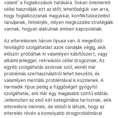
valami” a foglalkozások hatására. Sokan önismereti
céllal használják ezt az időt; lehetőségük van arra,
hogy foglalkozzanak magukkal, konfliktuskezelést
tanuljanak, felmérjék, milyen megküzdési stratégiáik
vannak, hogyan alakulnak emberi kapcsolataik.
Az elterelésnek három típusa van. A megelőző-
felvilágító szolgáltatást azok csinálják végig, akik
először próbáltak ki valamilyen kábítószert, vagy
alkalmi jelleggel, rekreációs céllal drogoznak. Az
egyéb szolgáltatás azoknak szól, akinél már
problémás szerhasználatról lehet beszélni, és
valamilyen mentális problémával is küzdenek. A
harmadik típus pedig a függőséget gyógyító
szolgáltatás, ami már egy magasabb szintű ellátás.
Jellemzően az első két kategóriába tartoznak, akik
elterelésre mennek, de ebből is látszik, hogy az
elterelés révén a komolyabb drogproblémával