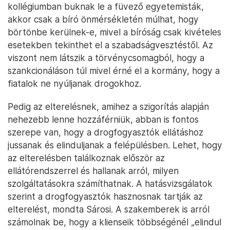
kollégiumban buknak le a füvező egyetemisták,
akkor csak a bíró önmérsékletén múlhat, hogy
börtönbe kerülnek-e, mivel a bíróság csak kivételes
esetekben tekinthet el a szabadságvesztéstől. Az
viszont nem látszik a törvénycsomagból, hogy a
szankcionáláson túl mivel érné el a kormány, hogy a
fiatalok ne nyúljanak drogokhoz.
Pedig az elterelésnek, amihez a szigorítás alapján
nehezebb lenne hozzáférniük, abban is fontos
szerepe van, hogy a drogfogyasztók ellátáshoz
jussanak és elinduljanak a felépülésben. Lehet, hogy
az elterelésben találkoznak először az
ellátórendszerrel és hallanak arról, milyen
szolgáltatásokra számíthatnak. A hatásvizsgálatok
szerint a drogfogyasztók hasznosnak tartják az
elterelést, mondta Sárosi. A szakemberek is arról
számolnak be, hogy a klienseik többségénél „elindul