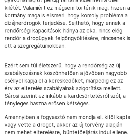
gyakorlatilag öt percig tartana kideríteni a díler
kilétét. Valamiért ez mégsem történik meg, hiszen a
kormány maga is elismeri, hogy komoly probléma a
dizájnerdrogok terjedése. Sejthető, hogy ennek a
rendőrségi kapacitások hiánya az oka, nincs elég
rendőr a drogügyek felgöngyölítésére, nincsenek is
ott a szegregátumokban.
Ezért sem túl életszerű, hogy a rendőrség az új
szabályozásnak köszönhetően a jövőben nagyobb
eséllyel kapja el a kereskedőket, márpedig ez az
érv az elterelés szabályainak szigorítása mellett.
Sárosi szerint ez inkább a kardcsörtetésről szól, a
tényleges haszna erősen kétséges.
Amennyiben a fogyasztó nem mondja el, kitől kapta
vagy vette a drogot, akkor az új törvény alapján
nem mehet elterelésre, büntetőeljárás indul ellene.