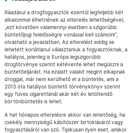
Ráadásul a drogfogyasztók ezentúl legfeljebb két
alkalommal élhetnének az elterelés lehetőségével,
„ezt követően valamennyi esetben a szigorúbb
büntetőjogi felelősségre vonással kell számolni”,
olvasható a javaslatban. Az elterelést eddig se
lehetett korlátlanul választaniuk a fogyasztóknak, a
hatályos, jelenleg is Európa legszigorúbb
drogtörvénye szerint kétévente lehet megúszni a
büntetőeljárást. Ha ezalatt valakit megint elkapnak
droggal, már nem kerülhető el a büntetés, ami a
2013 óta hatályos büntető törvénykönyv szerint
egy füves cigarettánál akár két év letöltendő
börtönbüntetés is lehet.
A hat hónapos elterelésre akkor van lehetőség, ha
csekély mennyiségű kábítószer birtoklásáról vagy
fogyasztásáról van szó. Tipikusan ilyen eset, amikor