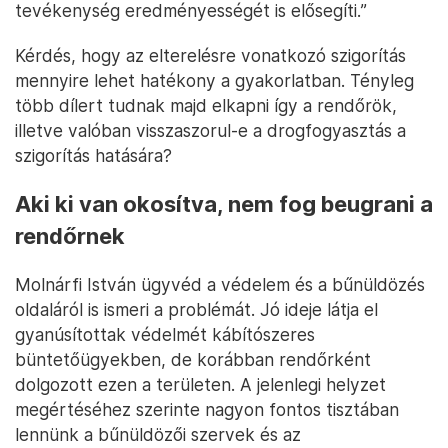
tevékenység eredményességét is elősegíti.”
Kérdés, hogy az elterelésre vonatkozó szigorítás
mennyire lehet hatékony a gyakorlatban. Tényleg
több dílert tudnak majd elkapni így a rendőrök,
illetve valóban visszaszorul-e a drogfogyasztás a
szigorítás hatására?
Aki ki van okosítva, nem fog beugrani a
rendőrnek
Molnárfi István ügyvéd a védelem és a bűnüldözés
oldaláról is ismeri a problémát. Jó ideje látja el
gyanúsítottak védelmét kábítószeres
büntetőügyekben, de korábban rendőrként
dolgozott ezen a területen. A jelenlegi helyzet
megértéséhez szerinte nagyon fontos tisztában
lennünk a bűnüldözői szervek és az