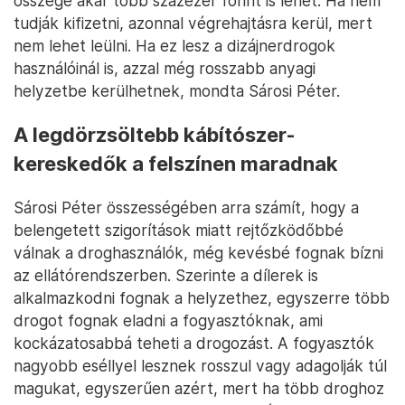
összege akár több százezer forint is lehet. Ha nem
tudják kifizetni, azonnal végrehajtásra kerül, mert
nem lehet leülni. Ha ez lesz a dizájnerdrogok
használóinál is, azzal még rosszabb anyagi
helyzetbe kerülhetnek, mondta Sárosi Péter.
A legdörzsöltebb kábítószer-
kereskedők a felszínen maradnak
Sárosi Péter összességében arra számít, hogy a
belengetett szigorítások miatt rejtőzködőbbé
válnak a droghasználók, még kevésbé fognak bízni
az ellátórendszerben. Szerinte a dílerek is
alkalmazkodni fognak a helyzethez, egyszerre több
drogot fognak eladni a fogyasztóknak, ami
kockázatosabbá teheti a drogozást. A fogyasztók
nagyobb eséllyel lesznek rosszul vagy adagolják túl
magukat, egyszerűen azért, mert ha több droghoz