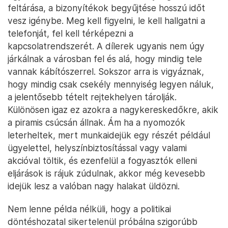
feltárása, a bizonyítékok begyűjtése hosszú időt
vesz igénybe. Meg kell figyelni, le kell hallgatni a
telefonját, fel kell térképezni a
kapcsolatrendszerét. A dílerek ugyanis nem úgy
járkálnak a városban fel és alá, hogy mindig tele
vannak kábítószerrel. Sokszor arra is vigyáznak,
hogy mindig csak csekély mennyiség legyen náluk,
a jelentősebb tételt rejtekhelyen tárolják.
Különösen igaz ez azokra a nagykereskedőkre, akik
a piramis csúcsán állnak. Ám ha a nyomozók
leterheltek, mert munkaidejük egy részét például
ügyelettel, helyszínbiztosítással vagy valami
akcióval töltik, és ezenfelül a fogyasztók elleni
eljárások is rájuk zúdulnak, akkor még kevesebb
idejük lesz a valóban nagy halakat üldözni.
Nem lenne példa nélküli, hogy a politikai
döntéshozatal sikertelenül próbálna szigorúbb