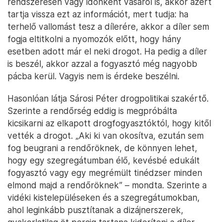
rendszeresen vagy időnként vásárol is, akkor azért
tartja vissza ezt az információt, mert tudja: ha
terhelő vallomást tesz a dílerére, akkor a díler sem
fogja eltitkolni a nyomozók előtt, hogy hány
esetben adott már el neki drogot. Ha pedig a díler
is beszél, akkor azzal a fogyasztó még nagyobb
pácba kerül. Vagyis nem is érdeke beszélni.
Hasonlóan látja Sárosi Péter drogpolitikai szakértő.
Szerinte a rendőrség eddig is megpróbálta
kicsikarni az elkapott drogfogyasztóktól, hogy kitől
vették a drogot. „Aki ki van okosítva, ezután sem
fog beugrani a rendőröknek, de könnyen lehet,
hogy egy szegregátumban élő, kevésbé edukált
fogyasztó vagy egy megrémült tinédzser minden
elmond majd a rendőröknek” – mondta. Szerinte a
vidéki kistelepüléseken és a szegregátumokban,
ahol leginkább pusztítanak a dizájnerszerek,