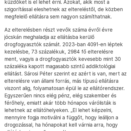
küzdőket is el lehet érni. Azokat, akik most a
szigorítással eleshetnek az eltereléstől, de közben
megfelelő ellátásra sem nagyon számíthatnak.
Az elterelésben részt vevők száma évről évre
jócskán meghaladja az ellátásba kerülő
drogfogyasztók számát. 2023-ban 4091-en léptek
kezelésbe, 73 százalékuk, 2984 fő elterelésre
ment, vagyis a drogfogyasztók kevesebb mint 30
százaléka kapott magasabb szintű addiktológiai
ellátást. Sárosi Péter szerint ez azért is van, mert az
elterelésre van állami forrás, más típusú ellátásra
viszont alig, folyamatosan épül le az ellátórendszer.
Egyszerűen nincs elég pénz, elég szakember és
férőhely, emiatt akár több hónapos várólisták is
lehetnek az ellátóhelyeken. „El lehet képzelni,
mennyire fogja motiválni a függőt, hogy leálljon a
drogozással, ha hónapokat kell várnia arra, hogy