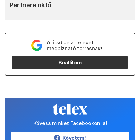
Partnereinktől
Állítsd be a Telexet
megbízható forrásnak!
Beállítom
Kövess minket Facebookon is!
Követem!