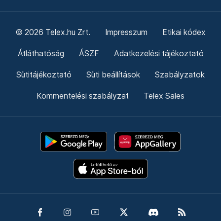
© 2026 Telex.hu Zrt.
Impresszum
Etikai kódex
Átláthatóság
ÁSZF
Adatkezelési tájékoztató
Sütitájékoztató
Süti beállítások
Szabályzatok
Kommentelési szabályzat
Telex Sales