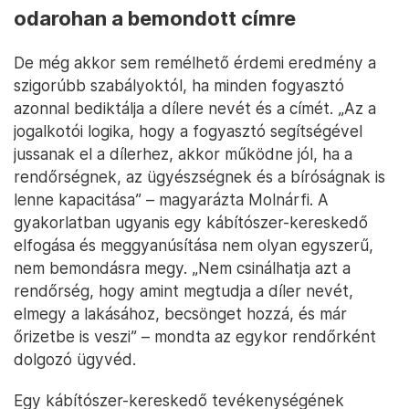
odarohan a bemondott címre
De még akkor sem remélhető érdemi eredmény a
szigorúbb szabályoktól, ha minden fogyasztó
azonnal bediktálja a dílere nevét és a címét. „Az a
jogalkotói logika, hogy a fogyasztó segítségével
jussanak el a dílerhez, akkor működne jól, ha a
rendőrségnek, az ügyészségnek és a bíróságnak is
lenne kapacitása” – magyarázta Molnárfi. A
gyakorlatban ugyanis egy kábítószer-kereskedő
elfogása és meggyanúsítása nem olyan egyszerű,
nem bemondásra megy. „Nem csinálhatja azt a
rendőrség, hogy amint megtudja a díler nevét,
elmegy a lakásához, becsönget hozzá, és már
őrizetbe is veszi” – mondta az egykor rendőrként
dolgozó ügyvéd.
Egy kábítószer-kereskedő tevékenységének