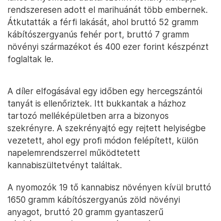
rendszeresen adott el marihuánát több embernek.
Átkutatták a férfi lakását, ahol bruttó 52 gramm
kábítószergyanús fehér port, bruttó 7 gramm
növényi származékot és 400 ezer forint készpénzt
foglaltak le.
A díler elfogásával egy időben egy hercegszántói
tanyát is ellenőriztek. Itt bukkantak a házhoz
tartozó melléképületben arra a bizonyos
szekrényre. A szekrényajtó egy rejtett helyiségbe
vezetett, ahol egy profi módon felépített, külön
napelemrendszerrel működtetett
kannabiszültetvényt találtak.
A nyomozók 19 tő kannabisz növényen kívül bruttó
1650 gramm kábítószergyanús zöld növényi
anyagot, bruttó 20 gramm gyantaszerű