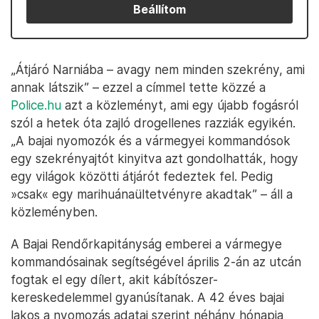
Beállítom
„Átjáró Narniába – avagy nem minden szekrény, ami
annak látszik” – ezzel a címmel tette közzé a
Police.hu
azt a közleményt, ami egy újabb fogásról
szól a hetek óta zajló drogellenes razziák egyikén.
„A bajai nyomozók és a vármegyei kommandósok
egy szekrényajtót kinyitva azt gondolhatták, hogy
egy világok közötti átjárót fedeztek fel. Pedig
»csak« egy marihuánaültetvényre akadtak” – áll a
közleményben.
A Bajai Rendőrkapitányság emberei a vármegye
kommandósainak segítségével április 2-án az utcán
fogtak el egy dílert, akit kábítószer-
kereskedelemmel gyanúsítanak. A 42 éves bajai
lakos a nyomozás adatai szerint néhány hónapja