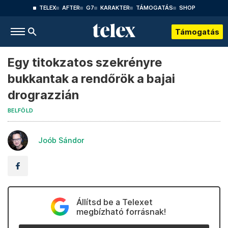
TELEX
AFTER
G7
KARAKTER
TÁMOGATÁS
SHOP
Támogatás
Egy titokzatos szekrényre
bukkantak a rendőrök a bajai
drograzzián
BELFÖLD
Joób Sándor
Állítsd be a Telexet
megbízható forrásnak!