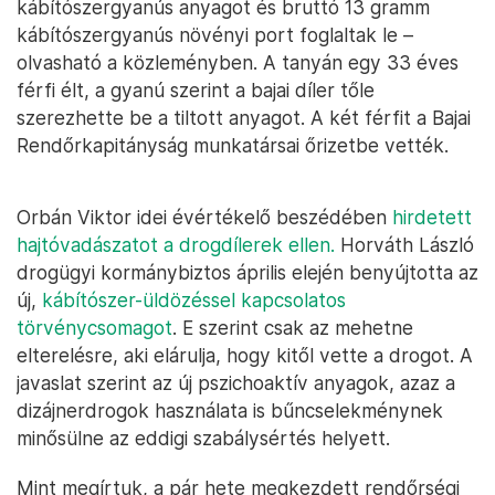
kábítószergyanús anyagot és bruttó 13 gramm
kábítószergyanús növényi port foglaltak le –
olvasható a közleményben. A tanyán egy 33 éves
férfi élt, a gyanú szerint a bajai díler tőle
szerezhette be a tiltott anyagot. A két férfit a Bajai
Rendőrkapitányság munkatársai őrizetbe vették.
Orbán Viktor idei évértékelő beszédében
hirdetett
hajtóvadászatot a drogdílerek ellen.
Horváth László
drogügyi kormánybiztos április elején benyújtotta az
új,
kábítószer-üldözéssel kapcsolatos
törvénycsomagot
. E szerint csak az mehetne
elterelésre, aki elárulja, hogy kitől vette a drogot. A
javaslat szerint az új pszichoaktív anyagok, azaz a
dizájnerdrogok használata is bűncselekménynek
minősülne az eddigi szabálysértés helyett.
Mint megírtuk, a pár hete megkezdett rendőrségi