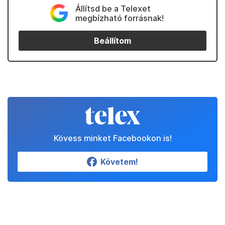
Állítsd be a Telexet
megbízható forrásnak!
Beállítom
Kövess minket Facebookon is!
Követem!