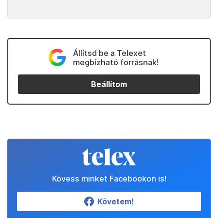
Állítsd be a Telexet
megbízható forrásnak!
Beállítom
Kövess minket Facebookon is!
Követem!