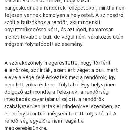
készült videón az látszik, hogy sokan
hangoskodnak a rendőrök fellépésekor, mintha nem
teljesen vennék komolyan a helyzetet. A színpadról
szólt a bulizókhoz a rendőr, aki mindenkit
együttműködésre kért, és azt ígéri, hamarosan
mehet tovább a buli, de végül némi várakozás után
mégsem folytatódott az esemény.
A szórakozóhely megerősítette, hogy történt
ellenőrzés, azt írták, azért ért véget a buli, mert
eleve a vége felé érkeztek meg a rendőrök, így
nem lett volna értelme folytatni. Egy helyszínen
dolgozó azt mondta a Telexnek, a rendőrségi
intézkedés zavartalanul zajlott, a rendőrök
szabályszerűen jártak el mindenkivel szemben, az
esemény azonban mégsem tudott folytatódni. A
rendőrség egyelőre nem reagált a
megkeresésünkre.