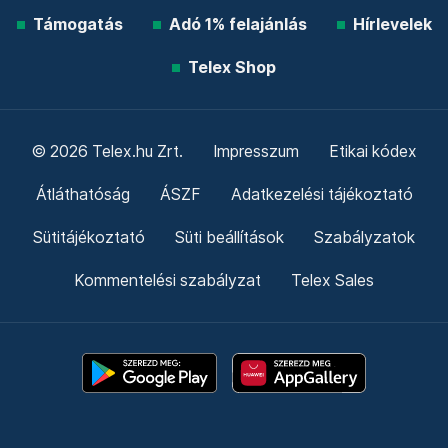
Támogatás
Adó 1% felajánlás
Hírlevelek
Telex Shop
© 2026 Telex.hu Zrt.
Impresszum
Etikai kódex
Átláthatóság
ÁSZF
Adatkezelési tájékoztató
Sütitájékoztató
Süti beállítások
Szabályzatok
Kommentelési szabályzat
Telex Sales