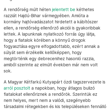
A rendőrség múlt héten
jelentett be
kéthetes
razziát Hajdú-Bihar vármegyében. Amióta a
kormány hajtóvadászatot hirdetett a kábítószer
ellen, a rendőrség ellenőrző akciói is gyakoribbak
lettek. A lapunknak nyilatkozó forrás úgy látja,
hogy a fiatalok körében a könnyű drogok
fogyasztása egyre elfogadottabb, ezért annak a
súlyát sem érzékelik kellőképpen, hogy
megtörténik egy debrecenihez hasonló razzia,
amiből szerinte az elmúlt években már nem volt
sok.
A Magyar Kétfarkú Kutyapárt ózdi tagszervezete is
arról posztolt
a napokban, hogy átlagos bulizó
fiatalokat ellenőriznek a rendőrök. Szerintük ez
nem helyes, mert nem a valódi, szegényebb
társadalmi rétegekben és kis településeken fennálló