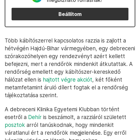
megbízható forrásnak!
Beállítom
Több kábítószerrel kapcsolatos razzia is zajlott a
hétvégén Hajdú-Bihar vármegyében, egy debreceni
szórakozóhelyen egy rendezvényt azért kellett
befejezni, mert a rendőrök mindenkit átkutattak. A
rendőrség emellett egy kábítószer-kereskedő
hálózat ellen is
hajtott végre akciót
, két főként
metamfetamint áruló dílert fogtak el a rendőrség
tájékoztatása szerint.
A debreceni Klinika Egyetemi Klubban történt
esetről a
Dehír
is beszámolt, a razziáról született
posztok
arról tanúskodnak, hogy mindenkit
váratlanul ért a rendőrök megjelenése. Egy erről