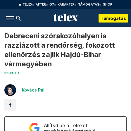
TELEX
AFTER
G7
KARAKTER
TÁMOGATÁS
SHOP
Támogatás
Debreceni szórakozóhelyen is
razziázott a rendőrség, fokozott
ellenőrzés zajlik Hajdú-Bihar
vármegyében
BELFÖLD
Kovács Pál
Állítsd be a Telexet