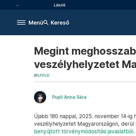
László
Menü
Kereső
Megint meghosszabb
veszélyhelyzetet M
BELFÖLD
Pupli Anna Sára
Újabb 180 nappal, 2025. november 14-ig
veszélyhelyzetet Magyarországon, derül k
benyújtott törvénymódosítási javaslatból.