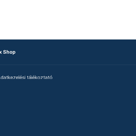
x Shop
datkezelési tájékoztató
zat
Telex Sales