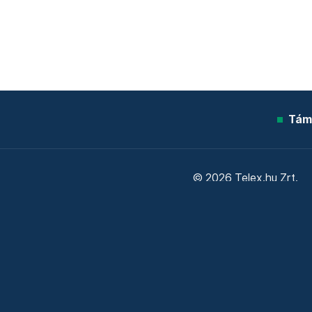
Tám
© 2026 Telex.hu Zrt.
Sütitájékoztató