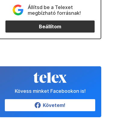
Állítsd be a Telexet
megbízható forrásnak!
Beállítom
Kövess minket Facebookon is!
Követem!