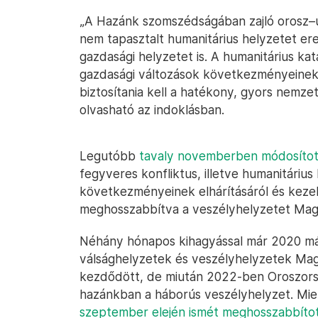
„A Hazánk szomszédságában zajló orosz–u
nem tapasztalt humanitárius helyzetet er
gazdasági helyzetet is. A humanitárius ka
gazdasági változások következményeinek
biztosítania kell a hatékony, gyors nemzet
olvasható az indoklásban.
Legutóbb
tavaly novemberben módosítot
fegyveres konfliktus, illetve humanitáriu
következményeinek elhárításáról és kezelé
meghosszabbítva a veszélyhelyzetet Mag
Néhány hónapos kihagyással már 2020 már
válsághelyzetek és veszélyhelyzetek Mag
kezdődött, de miután 2022-ben Oroszors
hazánkban a háborús veszélyhelyzet. Mielő
szeptember elején ismét meghosszabbíto