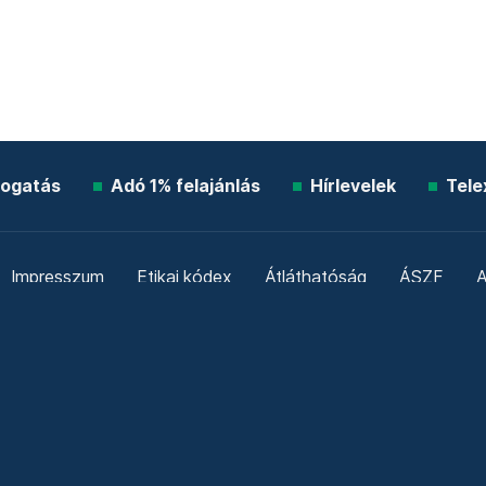
ogatás
Adó 1% felajánlás
Hírlevelek
Tele
Impresszum
Etikai kódex
Átláthatóság
ÁSZF
A
Süti beállítások
Szabályzatok
Kommentelési szabály