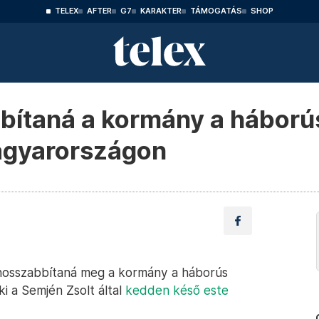
TELEX
AFTER
G7
KARAKTER
TÁMOGATÁS
SHOP
ítaná a kormány a háború
agyarországon
 hosszabbítaná meg a kormány a háborús
i a Semjén Zsolt által
kedden késő este