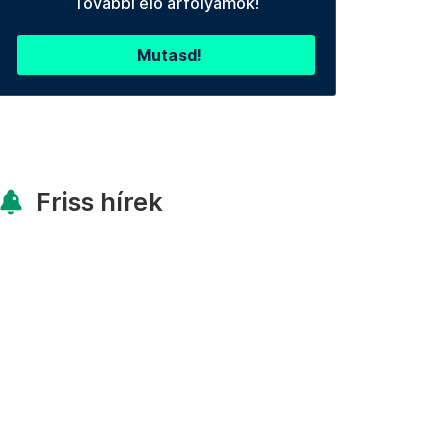
További élő árfolyamok!
Mutasd!
Friss hírek