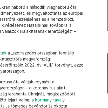
krán háború a második világháború óta
edményezett, és megváltoztatta az európai
tasztrófa kezeléséhez és a nemzetközi,
 kivédéséhez Hazánknak továbbra is
i válaszok kialakításának lehetőségét” –
ták
a „szomszédos országban fennálló
s katasztrófa magyarországi
séről szóló 2022. évi XLII.” törvényt, ezzel
yarországon.
ciusa óta váltják egymást a
yarországon – a koronavírus alatt
zág lerohanta Ukrajnát, megkezdődött
tt lejárt volna,
a kormány tavaly
tta
„a tömeges bevándorlás okozta