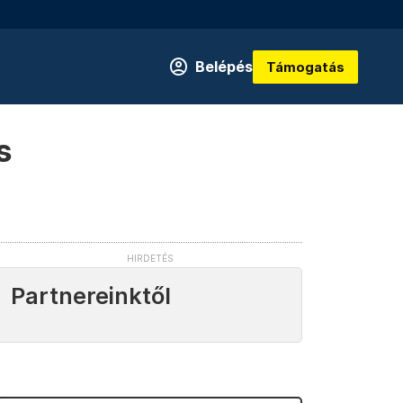
Belépés
Támogatás
s
Partnereinktől