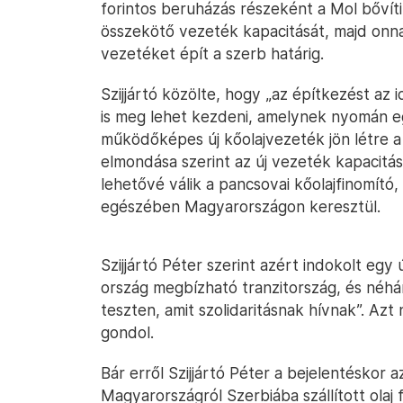
forintos beruházás részeként a Mol bővít
összekötő vezeték kapacitását, majd onnan
vezetéket épít a szerb határig.
Szijjártó közölte, hogy „az építkezést az i
is meg lehet kezdeni, amelynek nyomán e
működőképes új kőolajvezeték jön létre a 
elmondása szerint az új vezeték kapacitása 
lehetővé válik a pancsovai kőolajfinomító, i
egészében Magyarországon keresztül.
Szijjártó Péter szerint azért indokolt eg
ország megbízható tranzitország, és néh
teszten, amit szolidaritásnak hívnak”. Az
gondol.
Bár erről Szijjártó Péter a bejelentéskor 
Magyarországról Szerbiába szállított olaj