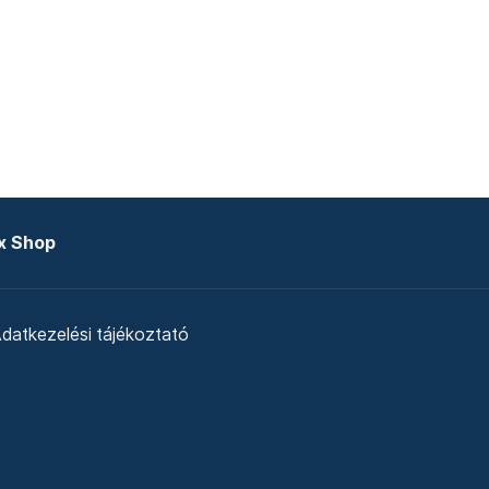
x Shop
datkezelési tájékoztató
zat
Telex Sales