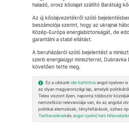
haladó, orosz kőolajat szállító Barátság 
Az új kőolajvezetékről szóló bejelentésb
beszámolója szerint, hogy az ukrajnai hábo
Közép-Európa energiabiztonságát, de edd
garantálni a stabil ellátást.
A beruházásról szóló bejelentést a minisz
szerb energiaügyi miniszterrel, Dubravka 
követően tette meg.
Ez a cikkünk
ide kattintva
angol nyelven is
az olyan magyarországi lap, amelyik politikától
Telex viszont ilyen, naponta többször közöljü
nemzetközi relevanciája van, és az angolul ol
politikai elemzések, tényfeltárások, színes ri
Twitterünknek
és
angol nyelvű heti hírlevelün