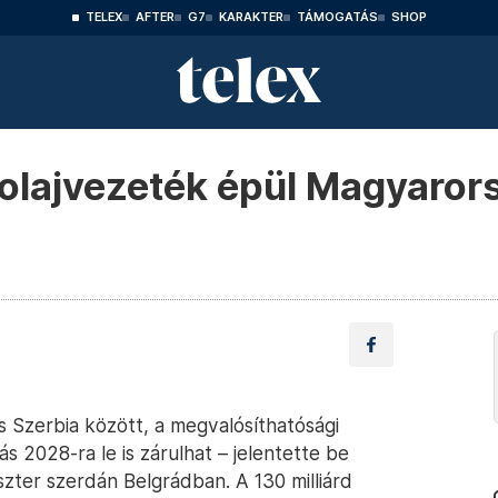
TELEX
AFTER
G7
KARAKTER
TÁMOGATÁS
SHOP
kőolajvezeték épül Magyaror
 Szerbia között, a megvalósíthatósági
ás 2028-ra le is zárulhat – jelentette be
szter szerdán Belgrádban. A 130 milliárd