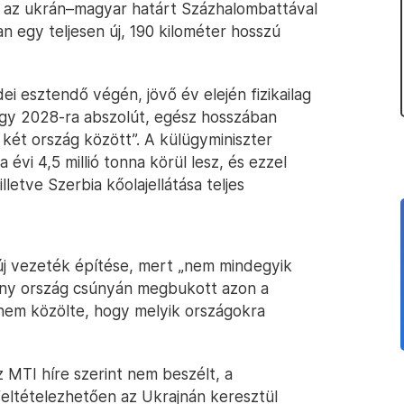
i az ukrán–magyar határt Százhalombattával
 egy teljesen új, 190 kilométer hosszú
dei esztendő végén, jövő év elején fizikailag
gy 2028-ra abszolút, egész hosszában
két ország között”. A külügyminiszter
évi 4,5 millió tonna körül lesz, és ezzel
lletve Szerbia kőolajellátása teljes
y új vezeték építése, mert „nem mindegyik
ány ország csúnyán megbukott azon a
t nem közölte, hogy melyik országokra
az MTI híre szerint nem beszélt, a
 feltételezhetően az Ukrajnán keresztül