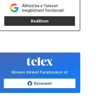
Állítsd be a Telexet
megbízható forrásnak!
Beállítom
Kövess minket Facebookon is!
Követem!