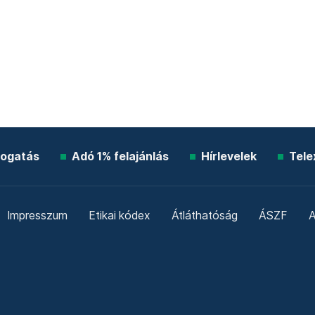
ogatás
Adó 1% felajánlás
Hírlevelek
Tele
Impresszum
Etikai kódex
Átláthatóság
ÁSZF
A
Süti beállítások
Szabályzatok
Kommentelési szabály