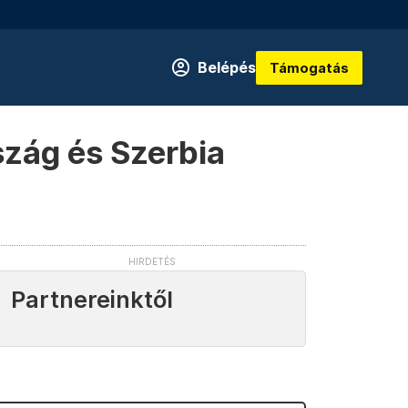
Belépés
Támogatás
szág és Szerbia
Partnereinktől