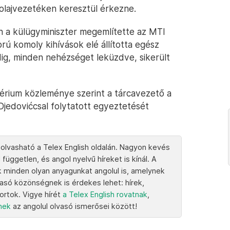
kőolajvezetéken keresztül érkezne.
en a külügyminiszter megemlítette az MTI
rú komoly kihívások elé állította egész
ig, minden nehézséget leküzdve, sikerült
térium közleménye szerint a tárcavezető a
Djedovićcsal folytatott egyeztetését
 olvasható a Telex English oldalán. Nagyon kevés
 független, és angol nyelvű híreket is kínál. A
k minden olyan anyagunkat angolul is, amelynek
vasó közönségnek is érdekes lehet: hírek,
portok. Vigye hírét
a Telex English rovatnak
,
knek
az angolul olvasó ismerősei között!