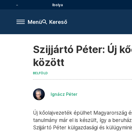
Ibolya
Menü
Kereső
Szijjártó Péter: Új 
között
BELFÖLD
Ignácz Péter
Új kőolajvezeték épülhet Magyarország és
tanulmány már el is készült, így a beruház
Szijjártó Péter külgazdasági és külügymini