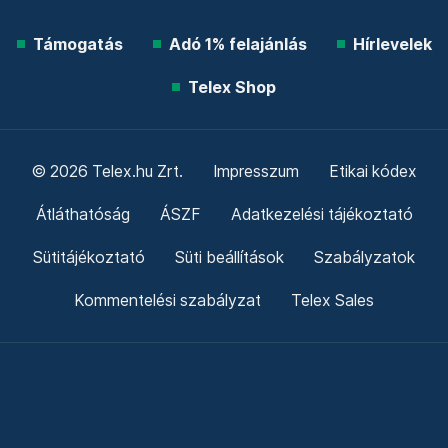
Támogatás
Adó 1% felajánlás
Hírlevelek
Telex Shop
© 2026 Telex.hu Zrt.
Impresszum
Etikai kódex
Átláthatóság
ÁSZF
Adatkezelési tájékoztató
Sütitájékoztató
Süti beállítások
Szabályzatok
Kommentelési szabályzat
Telex Sales