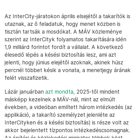
Az InterCity-járatokon április elsejétől a takarítók is
utaznak, az ő feladatuk, hogy menet közben is
tisztán tartsák a mosdókat. A MÁV közleménye
szerint az InterCityk folyamatos takarítására idén
1,9 milliárd forintot fordít a vállalat. A következő
élesedő lépés a késési biztosítás lesz, ami azt
jelenti, hogy június elejétől azoknak, akinek húsz
percnél többet késik a vonata, a menetjegy árának
felét visszafizetik.
Lázár januárban
azt mondta
,
2025-től mindent
másképp kezelnek a MÁV-nál, mint az elmúlt
években, a videóban említett három intézkedés (az
applikáció, a takarító személyzet jelenléte az
InterCityken és a késési biztosítás) is része volt az
akkor bejelentett tízpontos intézkedéscsomagnak.
Az építési és közlekedési miniszter többek közt