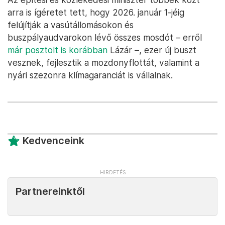
arra is ígéretet tett, hogy 2026. január 1-jéig
felújítják a vasútállomásokon és
buszpályaudvarokon lévő összes mosdót – erről
már posztolt is korábban
Lázár –, ezer új buszt
vesznek, fejlesztik a mozdonyflottát, valamint a
nyári szezonra klímagaranciát is vállalnak.
Kedvenceink
Partnereinktől