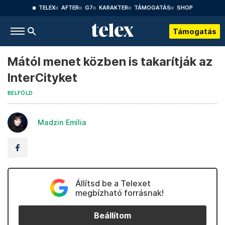
TELEX
AFTER
G7
KARAKTER
TÁMOGATÁS
SHOP
Támogatás
Mától menet közben is takarítják az
InterCityket
BELFÖLD
Madzin Emília
Állítsd be a Telexet
megbízható forrásnak!
Beállítom