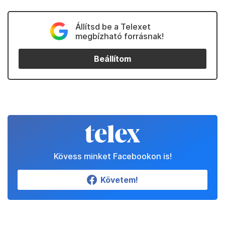
Állítsd be a Telexet
megbízható forrásnak!
Beállítom
Kövess minket Facebookon is!
Követem!