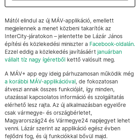
Mától elindul az új MÁV-applikáció, emellett
megjelennek a menet közbeni takarítók az
InterCity-járatokon – jelentette be Lázár János
építési és közlekedési miniszter a
Facebook-oldalán.
Ezzel eddig a közlekedés javításáért
januárban
vállalt tíz nagy ígéretből
kettő valósult meg.
A MÁV+ app egy ideig párhuzamosan működik még
a korábbi MÁV-applikációval
, de fokozatosan
átveszi annak összes funkcióját, így minden,
utazással kapcsolatos információ és szolgáltatás
elérhető lesz rajta. Az új alkalmazásban egyelőre
csak vármegye- és országbérletet,
Magyarország24 és Vármegye24 napijegyet lehet
venni. Lázár szerint az applikáció egész évben
fejlődni fog, és új funkciókkal bővül majd.