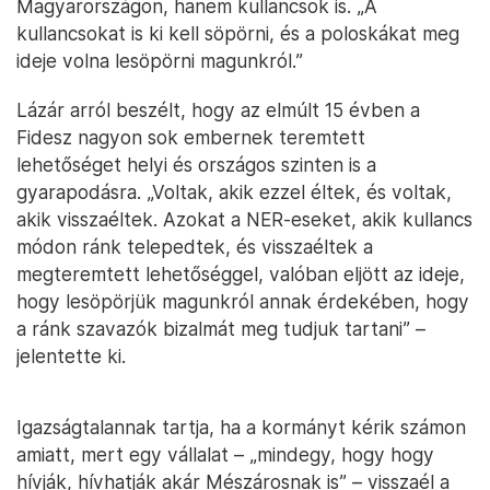
Magyarországon, hanem kullancsok is. „A
kullancsokat is ki kell söpörni, és a poloskákat meg
ideje volna lesöpörni magunkról.”
Lázár arról beszélt, hogy az elmúlt 15 évben a
Fidesz nagyon sok embernek teremtett
lehetőséget helyi és országos szinten is a
gyarapodásra. „Voltak, akik ezzel éltek, és voltak,
akik visszaéltek. Azokat a NER-eseket, akik kullancs
módon ránk telepedtek, és visszaéltek a
megteremtett lehetőséggel, valóban eljött az ideje,
hogy lesöpörjük magunkról annak érdekében, hogy
a ránk szavazók bizalmát meg tudjuk tartani” –
jelentette ki.
Igazságtalannak tartja, ha a kormányt kérik számon
amiatt, mert egy vállalat – „mindegy, hogy hogy
hívják, hívhatják akár Mészárosnak is” – visszaél a