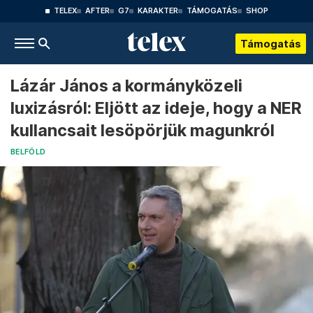
TELEX
AFTER
G7
KARAKTER
TÁMOGATÁS
SHOP
Támogatás
Lázár János a kormányközeli
luxizásról: Eljött az ideje, hogy a NER
kullancsait lesöpörjük magunkról
BELFÖLD