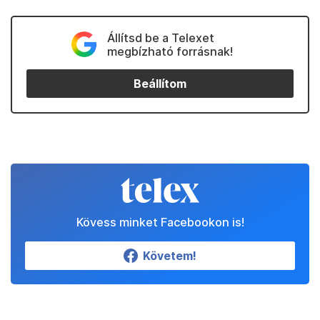
Állítsd be a Telexet
megbízható forrásnak!
Beállítom
Kövess minket Facebookon is!
Követem!