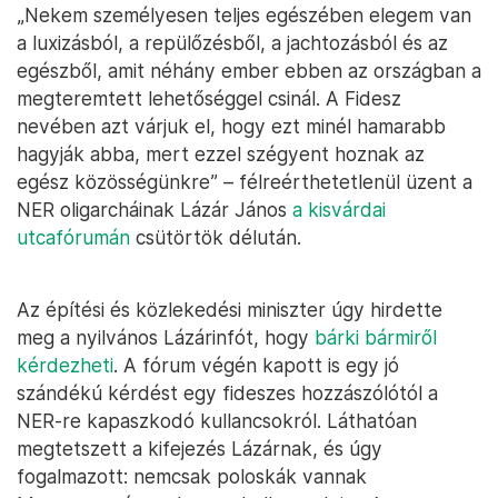
„Nekem személyesen teljes egészében elegem van
a luxizásból, a repülőzésből, a jachtozásból és az
egészből, amit néhány ember ebben az országban a
megteremtett lehetőséggel csinál. A Fidesz
nevében azt várjuk el, hogy ezt minél hamarabb
hagyják abba, mert ezzel szégyent hoznak az
egész közösségünkre” – félreérthetetlenül üzent a
NER oligarcháinak Lázár János
a kisvárdai
utcafórumán
csütörtök délután.
Az építési és közlekedési miniszter úgy hirdette
meg a nyilvános Lázárinfót, hogy
bárki bármiről
kérdezheti
. A fórum végén kapott is egy jó
szándékú kérdést egy fideszes hozzászólótól a
NER-re kapaszkodó kullancsokról. Láthatóan
megtetszett a kifejezés Lázárnak, és úgy
fogalmazott: nemcsak poloskák vannak