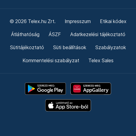
© 2026 Telex.hu Zrt.
Impresszum
Etikai kódex
Átláthatóság
ÁSZF
Adatkezelési tájékoztató
Sütitájékoztató
Süti beállítások
Szabályzatok
Kommentelési szabályzat
Telex Sales