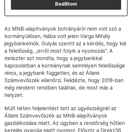
Beállítom
Az MNB-alapítványok botrányáról nem volt szó a
kormányülésen, hiába volt jelen Varga Mihály
jegybankelnök. Gulyás szerint az a kérdés, hogy kié
a felelősség, „erről most folyik a nyomozás”. A
miniszter azt mondta, hogy a jegybankkal
kapcsolatban a kormánynak semmilyen felelőssége
nincs, a jegybank független, és az Állami
Számvevőszék ellenőrzi. Felidézte, hogy 2018-ban
még mindent rendben találtak, de most más a
helyzet.
Múlt héten feljelentést tett az ügyészségnél az
Állami Számvevőszék az MNB-alapítványok
gazdálkodása miatt. Az ügyben a rendőrség hűtlen
kezelés gyanúja miatt nyomoz. Először a Direkt36