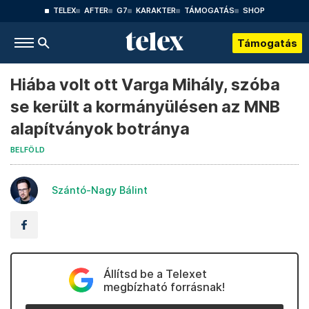
TELEX
AFTER
G7
KARAKTER
TÁMOGATÁS
SHOP
Támogatás
Hiába volt ott Varga Mihály, szóba
se került a kormányülésen az MNB
alapítványok botránya
BELFÖLD
Szántó-Nagy Bálint
Állítsd be a Telexet
megbízható forrásnak!