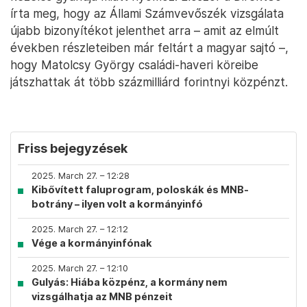
írta meg, hogy az Állami Számvevőszék vizsgálata
újabb bizonyítékot jelenthet arra – amit az elmúlt
években részleteiben már feltárt a magyar sajtó –,
hogy Matolcsy György családi-haveri köreibe
játszhattak át több százmilliárd forintnyi közpénzt.
Friss bejegyzések
2025. March 27. – 12:28
Kibővített faluprogram, poloskák és MNB-
botrány – ilyen volt a kormányinfó
2025. March 27. – 12:12
Vége a kormányinfónak
2025. March 27. – 12:10
Gulyás: Hiába közpénz, a kormány nem
vizsgálhatja az MNB pénzeit