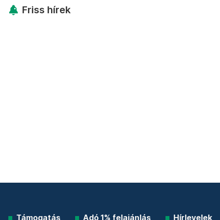
Friss hírek
Támogatás
Adó 1% felajánlás
Hírlevelek