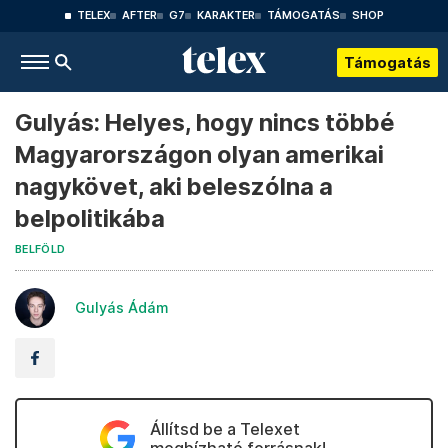
TELEX
AFTER
G7
KARAKTER
TÁMOGATÁS
SHOP
Támogatás
Gulyás: Helyes, hogy nincs többé
Magyarországon olyan amerikai
nagykövet, aki beleszólna a
belpolitikába
BELFÖLD
Gulyás Ádám
Állítsd be a Telexet