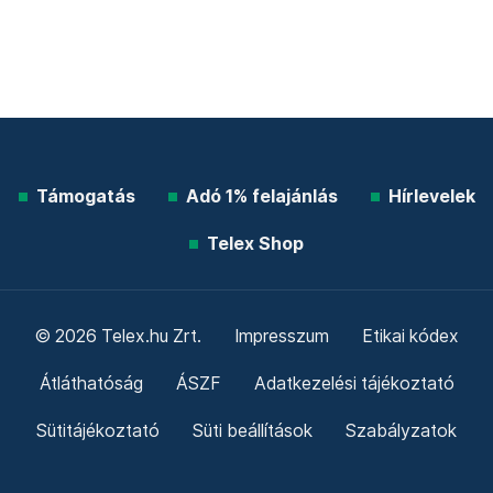
Támogatás
Adó 1% felajánlás
Hírlevelek
Telex Shop
© 2026 Telex.hu Zrt.
Impresszum
Etikai kódex
Átláthatóság
ÁSZF
Adatkezelési tájékoztató
Sütitájékoztató
Süti beállítások
Szabályzatok
Kommentelési szabályzat
Telex Sales