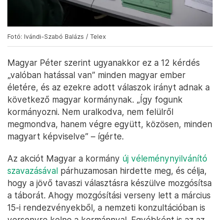
Fotó: Ivándi-Szabó Balázs / Telex
Magyar Péter szerint ugyanakkor ez a 12 kérdés
„valóban hatással van” minden magyar ember
életére, és az ezekre adott válaszok irányt adnak a
következő magyar kormánynak. „Így fogunk
kormányozni. Nem uralkodva, nem felülről
megmondva, hanem végre együtt, közösen, minden
magyart képviselve” – ígérte.
Az akciót Magyar a kormány
új véleménynyilvánító
szavazásával
párhuzamosan hirdette meg, és célja,
hogy a jövő tavaszi választásra készülve mozgósítsa
a táborát. Ahogy mozgósítási verseny lett a március
15-i rendezvényekből, a nemzeti konzultációban is
versenyre kelne a kormánnyal. Egyébként is az az