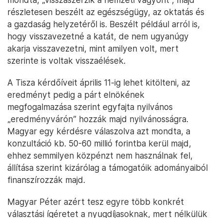
részletesen beszélt az egészségügy, az oktatás és
a gazdaság helyzetéről is. Beszélt például arról is,
hogy visszavezetné a katát, de nem ugyanúgy
akarja visszavezetni, mint amilyen volt, mert
szerinte is voltak visszaélések.
A Tisza kérdőíveit április 11-ig lehet kitölteni, az
eredményt pedig a párt elnökének
megfogalmazása szerint egyfajta nyilvános
„eredményvárón” hozzák majd nyilvánosságra.
Magyar egy kérdésre válaszolva azt mondta, a
konzultáció kb. 50-60 millió forintba kerül majd,
ehhez semmilyen közpénzt nem használnak fel,
állítása szerint kizárólag a támogatóik adományaiból
finanszírozzák majd.
Magyar Péter azért tesz egyre több konkrét
választási ígéretet a nyugdíjasoknak, mert nélkülük