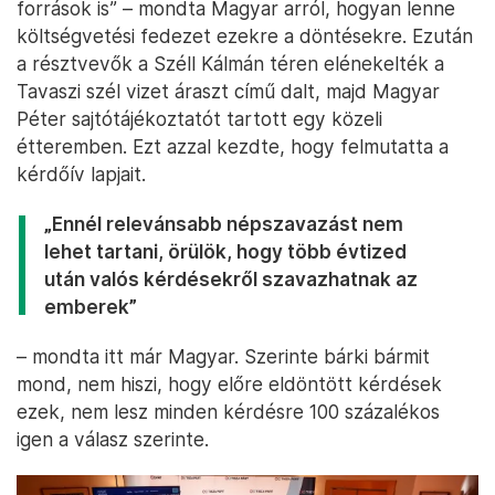
források is” – mondta Magyar arról, hogyan lenne
költségvetési fedezet ezekre a döntésekre. Ezután
a résztvevők a Széll Kálmán téren elénekelték a
Tavaszi szél vizet áraszt című dalt, majd Magyar
Péter sajtótájékoztatót tartott egy közeli
étteremben. Ezt azzal kezdte, hogy felmutatta a
kérdőív lapjait.
„Ennél relevánsabb népszavazást nem
lehet tartani, örülök, hogy több évtized
után valós kérdésekről szavazhatnak az
emberek”
– mondta itt már Magyar. Szerinte bárki bármit
mond, nem hiszi, hogy előre eldöntött kérdések
ezek, nem lesz minden kérdésre 100 százalékos
igen a válasz szerinte.