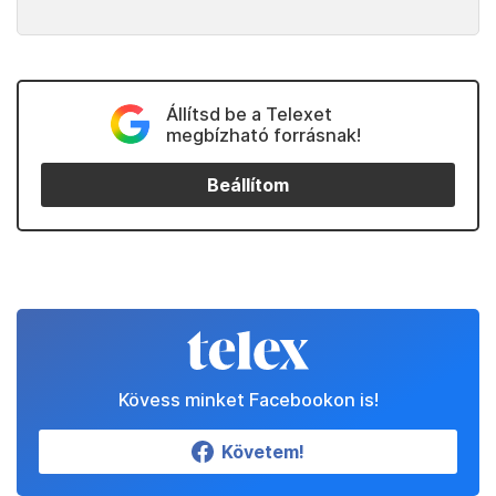
Állítsd be a Telexet
megbízható forrásnak!
Beállítom
Kövess minket Facebookon is!
Követem!