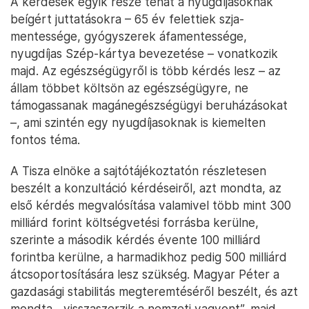
A kérdések egyik része tehát a nyugdíjasoknak
beígért juttatásokra – 65 év felettiek szja-
mentessége, gyógyszerek áfamentessége,
nyugdíjas Szép-kártya bevezetése – vonatkozik
majd. Az egészségügyről is több kérdés lesz – az
állam többet költsön az egészségügyre, ne
támogassanak magánegészségügyi beruházásokat
–, ami szintén egy nyugdíjasoknak is kiemelten
fontos téma.
A Tisza elnöke a sajtótájékoztatón részletesen
beszélt a konzultáció kérdéseiről, azt mondta, az
első kérdés megvalósítása valamivel több mint 300
milliárd forint költségvetési forrásba kerülne,
szerinte a második kérdés évente 100 milliárd
forintba kerülne, a harmadikhoz pedig 500 milliárd
átcsoportosítására lesz szükség. Magyar Péter a
gazdasági stabilitás megteremtéséről beszélt, és azt
mondta, „visszaszerzik a nemzeti vagyont”, majd