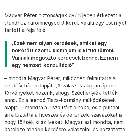
Magyar Péter biztonságiak gyűrűjében érkezett a
standhoz háromnegyed 9 körül, valaki egy esernyőt
tartott a feje fölé.
„Ezek nem olyan kérdések, amiket egy
bekötött szemű kismajom is ki tud tölteni.
Vannak megosztó kérdések benne. Ez nem
egy nemzeti konzultáció”
– mondta Magyar Péter, miközben felmutatta a
kérdőív három lapját. „A válaszok alapján áprilisi
törvényeket hozunk, ahogy Széchenyiék tették
anno. Ez a leendő Tisza-kormány működésének
alapja” – mondta a Tisza Párt elnöke, és a pultnál
arra biztatta a fideszes és óellenzéki szavazókat is,
hogy töltsék ki az íveket. Magyar azt mondta, nem
kötelező minden kérdésre válaszolni, és hozzátette,