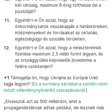
két ciklusig, maximum 8 évig tölthesse be a
pozícióját?
Egyetért-e Ön azzal, hogy az
önkormányzatok visszakapják a hatásköreiket,
intézményeiket és forrásaikat az oktatási,
egészségügyi és szociális területen.
Egyetért-e Ön azzal, hogy a miniszterelnök
fizetése maximum 2,5 millió forint legyen, és
az országgyűlési képviselők jövedelme a
felére csökkenjen?
+1
Támogatja ön, hogy Ukrajna az Európai Unió
tagja legyen? (
Ez a kormány kérdése a szintén most
indult véleménynyilvánító szavazásuknál.
)
„Elvesszük azt az 500 milliárdot, amit a
propagandistáknak adtak például, de lesznek más