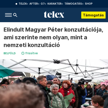
TELEX
AFTER
G7
KARAKTER
TÁMOGATÁS
SHOP
Támogatás
Elindult Magyar Péter konzultációja,
ami szerinte nem olyan, mint a
nemzeti konzultáció
frissítve
BELFÖLD