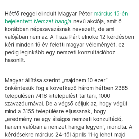
Hétfő reggel elindult Magyar Péter
március 15-én
bejelentett
Nemzet hangja
nevű akciója, amit ő
korábban népszavazásnak nevezett, de ami
valójában nem az. A Tisza Párt elnöke 12 kérdésben
kéri minden 16 év feletti magyar véleményét, ez
pedig leginkább egy nemzeti konzultációhoz
hasonlít.
Magyar állítása szerint „majdnem 10 ezer”
önkéntesük fog a következő három hétben 2385
településen 7418 kitelepülést tartani, 1000
szavazóurnával. De a végső céljuk az, hogy végül
mind a 3155 településre eljussanak, hogy
„eredmény ne egy álságos nemzeti konzultáció,
hanem valóban a nemzet hangja legyen”, mondta. A
kérdésekre március 24-től április 11-ig lehet majd