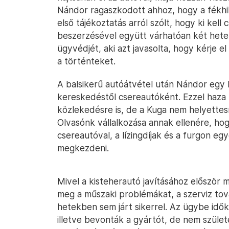
Nándor ragaszkodott ahhoz, hogy a fékhi
első tájékoztatás arról szólt, hogy ki kell
beszerzésével együtt várhatóan két hetet
ügyvédjét, aki azt javasolta, hogy kérje el
a történteket.
A balsikerű autóátvétel után Nándor egy
kereskedéstől csereautóként. Ezzel haza t
közlekedésre is, de a Kuga nem helyettesít
Olvasónk vállalkozása annak ellenére, hog
csereautóval, a lízingdíjak és a furgon e
megkezdeni.
Mivel a kisteherautó javításához először
meg a műszaki problémákat, a szerviz tov
hetekben sem járt sikerrel. Az ügybe idő
illetve bevonták a gyártót, de nem szület