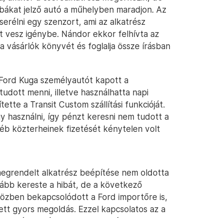
bákat jelző autó a műhelyben maradjon. Az
 cserélni egy szenzort, ami az alkatrész
 vesz igénybe. Nándor ekkor felhívta az
 a vásárlók könyvét és foglalja össze írásban
 Ford Kuga személyautót kapott a
udott menni, illetve használhatta napi
ette a Transit Custom szállítási funkcióját.
y használni, így pénzt keresni nem tudott a
gyéb közterheinek fizetését kénytelen volt
 megrendelt alkatrész beépítése nem oldotta
ább kereste a hibát, de a következő
közben bekapcsolódott a Ford importőre is,
ett gyors megoldás. Ezzel kapcsolatos az a