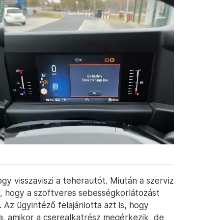
y visszaviszi a teherautót. Miután a szerviz
at, hogy a szoftveres sebességkorlátozást
. Az ügyintéző felajánlotta azt is, hogy
za, amikor a cserealkatrész megérkezik, de