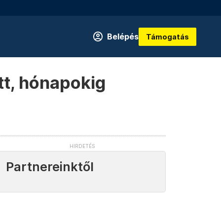
Belépés
Támogatás
ott, hónapokig
Partnereinktől