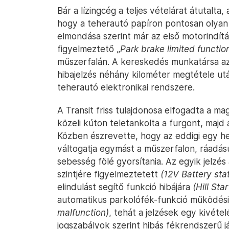
Bár a lízingcég a teljes vételárat átutalt
hogy a teherautó papíron pontosan olyan 
elmondása szerint már az első motorindítá
figyelmeztető „
Park brake limited functio
műszerfalán. A kereskedés munkatársa a
hibajelzés néhány kilométer megtétele után
teherautó elektronikai rendszere.
A Transit friss tulajdonosa elfogadta a ma
közeli kúton teletankolta a furgont, majd
Közben észrevette, hogy az eddigi egy he
váltogatja egymást a műszerfalon, ráadásu
sebesség fölé gyorsítania. Az egyik jelzés
szintjére figyelmeztetett
(12V Battery sta
elindulást segítő funkció hibájára
(Hill Sta
automatikus parkolófék-funkció működési
malfunction)
, tehát a jelzések egy kivéte
jogszabályok szerint hibás fékrendszerű 