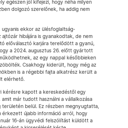
y egészen jól kifejezi, hogy néha milyen
zben dolgozó szerelőnek, ha addig nem
 ugyanis ekkor az ülésfoglaltság-
z ajtózár hibájára is gyanakodtak, de nem
ó előválasztó karjára terelődött a gyanú,
gy a 2024. augusztus 26. előtt gyártott
 működhetnek, az egy nappal későbbieken
üszöbölték. Csakhogy kiderült, hogy még az
ökben is a régebbi fajta alkatrész került a
t elérhető.
 kérésre kapott a kereskedéstől egy
 amit már tudott használni a vállalkozása
zág területén belül. Ez részben megnyugtatta,
 érkezett újabb információ arról, hogy
anuár 16-án ügyvédi felszólítást küldött a
nyként a kicserélését kérte.