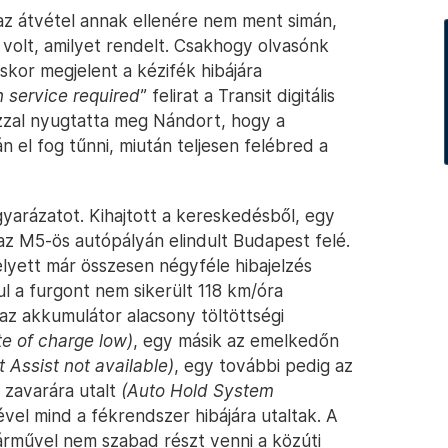
a, az átvétel annak ellenére nem ment simán,
volt, amilyet rendelt. Csakhogy olvasónk
skor megjelent a kézifék hibájára
n service required
” felirat a Transit digitális
zzal nyugtatta meg Nándort, hogy a
 el fog tűnni, miután teljesen felébred a
gyarázatot. Kihajtott a kereskedésből, egy
 az M5-ös autópályán elindult Budapest felé.
lyett már összesen négyféle hibajelzés
l a furgont nem sikerült 118 km/óra
 az akkumulátor alacsony töltöttségi
te of charge low)
, egy másik az emelkedőn
rt Assist not available)
, egy további pedig az
 zavarára utalt
(Auto Hold System
lével mind a fékrendszer hibájára utaltak. A
járművel nem szabad részt venni a közúti