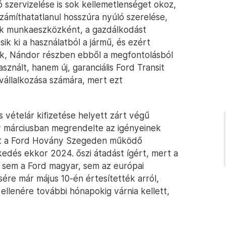
szervizelése is sok kellemetlenséget okoz,
zámíthatatlanul hosszúra nyúló szerelése,
nak munkaeszközként, a gazdálkodást
ik ki a használatból a jármű, és ezért
nk, Nándor részben ebből a megfontolásból
znált, hanem új, garanciális Ford Transit
vállalkozása számára, mert ezt
os vételár kifizetése helyett zárt végű
ly márciusban megrendelte az igényeinek
nyt a Ford Hovány Szegeden működő
edés ekkor 2024. őszi átadást ígért, mert a
t sem a Ford magyar, sem az európai
ére már május 10-én értesítették arról,
ellenére további hónapokig várnia kellett,