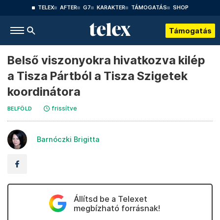
TELEX
AFTER
G7
KARAKTER
TÁMOGATÁS
SHOP
Támogatás
Belső viszonyokra hivatkozva kilép
a Tisza Pártból a Tisza Szigetek
koordinátora
frissítve
BELFÖLD
Barnóczki Brigitta
Állítsd be a Telexet
megbízható forrásnak!