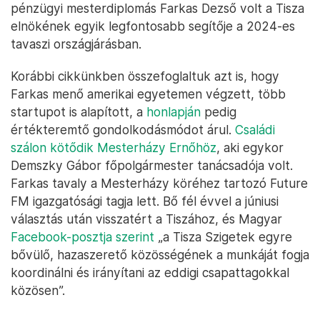
pénzügyi mesterdiplomás Farkas Dezső volt a Tisza
elnökének egyik legfontosabb segítője a 2024-es
tavaszi országjárásban.
Korábbi cikkünkben összefoglaltuk azt is, hogy
Farkas menő amerikai egyetemen végzett, több
startupot is alapított, a
honlapján
pedig
értékteremtő gondolkodásmódot árul.
Családi
szálon kötődik Mesterházy Ernőhöz
, aki egykor
Demszky Gábor főpolgármester tanácsadója volt.
Farkas tavaly a Mesterházy köréhez tartozó Future
FM igazgatósági tagja lett. Bő fél évvel a júniusi
választás után visszatért a Tiszához, és Magyar
Facebook-posztja szerint
„a Tisza Szigetek egyre
bővülő, hazaszerető közösségének a munkáját fogja
koordinálni és irányítani az eddigi csapattagokkal
közösen”.