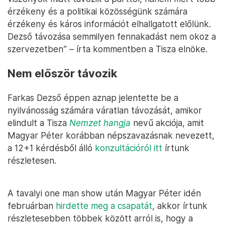
érzékeny és a politikai közösségünk számára
érzékeny és káros információt elhallgatott előlünk.
Dezső távozása semmilyen fennakadást nem okoz a
szervezetben” – írta kommentben a Tisza elnöke.
Nem először távozik
Farkas Dezső éppen aznap jelentette be a
nyilvánosság számára váratlan távozását, amikor
elindult a Tisza
Nemzet hangja
nevű akciója, amit
Magyar Péter korábban népszavazásnak nevezett,
a 12+1 kérdésből álló
konzultációról itt
írtunk
részletesen.
A tavalyi one man show után Magyar Péter idén
februárban
hirdette meg a csapatát
, akkor írtunk
részletesebben többek között arról is, hogy a