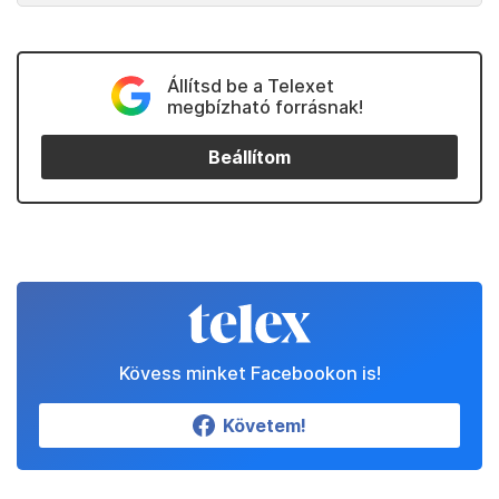
Állítsd be a Telexet
megbízható forrásnak!
Beállítom
Kövess minket Facebookon is!
Követem!