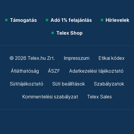
Támogatás
Adó 1% felajánlás
Hírlevelek
Telex Shop
© 2026 Telex.hu Zrt.
Impresszum
Etikai kódex
Átláthatóság
ÁSZF
Adatkezelési tájékoztató
Sütitájékoztató
Süti beállítások
Szabályzatok
Kommentelési szabályzat
Telex Sales