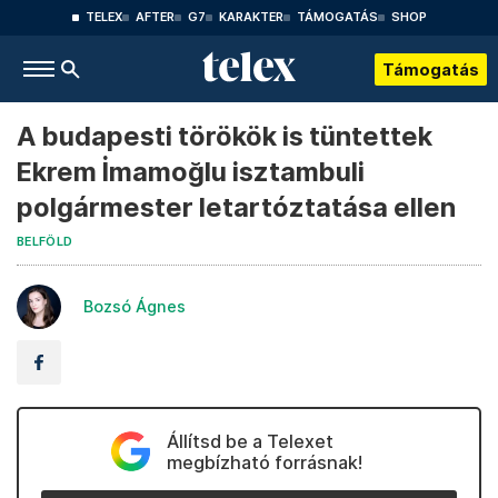
TELEX
AFTER
G7
KARAKTER
TÁMOGATÁS
SHOP
Támogatás
A budapesti törökök is tüntettek
Ekrem İmamoğlu isztambuli
polgármester letartóztatása ellen
BELFÖLD
Bozsó Ágnes
Állítsd be a Telexet
megbízható forrásnak!