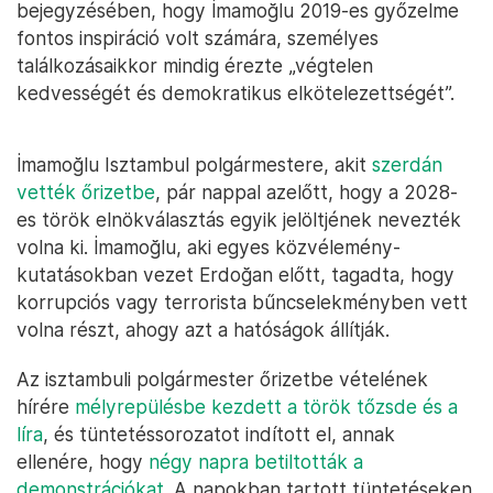
bejegyzésében, hogy İmamoğlu 2019-es győzelme
fontos inspiráció volt számára, személyes
találkozásaikkor mindig érezte „végtelen
kedvességét és demokratikus elkötelezettségét”.
İmamoğlu Isztambul polgármestere, akit
szerdán
vették őrizetbe
, pár nappal azelőtt, hogy a 2028-
es török elnökválasztás egyik jelöltjének nevezték
volna ki. İmamoğlu, aki egyes közvélemény-
kutatásokban vezet Erdoğan előtt, tagadta, hogy
korrupciós vagy terrorista bűncselekményben vett
volna részt, ahogy azt a hatóságok állítják.
Az isztambuli polgármester őrizetbe vételének
hírére
mélyrepülésbe kezdett a török tőzsde és a
líra
, és tüntetéssorozatot indított el, annak
ellenére, hogy
négy napra betiltották a
demonstrációkat.
A napokban tartott tüntetéseken