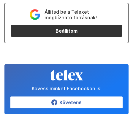
Állítsd be a Telexet
megbízható forrásnak!
Beállítom
Kövess minket Facebookon is!
Követem!