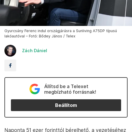
Gyurcsány Ferenc indul országjárásra a Sunliving A75DP típusú
lakóautóval – Fotó: Bődey János / Telex
Zách Dániel
Állítsd be a Telexet
megbízható forrásnak!
Beállítom
Naponta 51 ezer forinttól bérelhető, a vezetéséhez