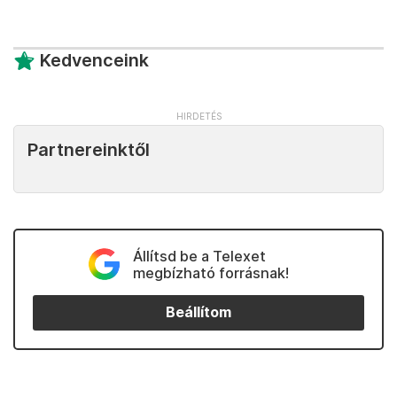
Kedvenceink
Partnereinktől
Állítsd be a Telexet
megbízható forrásnak!
Beállítom