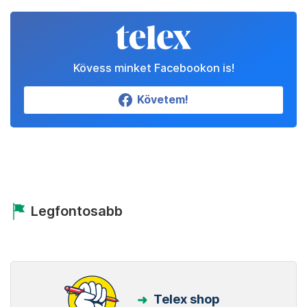
Kövess minket Facebookon is!
Követem!
Legfontosabb
Telex shop