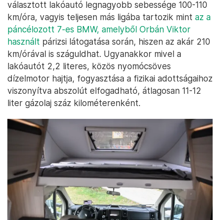
választott lakóautó legnagyobb sebessége 100-110
km/óra, vagyis teljesen más ligába tartozik mint
az a
páncélozott 7-es BMW, amelyből Orbán Viktor
használt
párizsi látogatása során, hiszen az akár 210
km/órával is száguldhat. Ugyanakkor mivel a
lakóautót 2,2 literes, közös nyomócsöves
dízelmotor hajtja, fogyasztása a fizikai adottságaihoz
viszonyítva abszolút elfogadható, átlagosan 11-12
liter gázolaj száz kilométerenként.