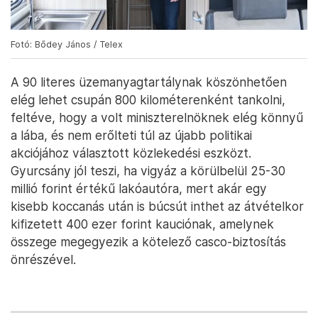
Fotó: Bődey János / Telex
A 90 literes üzemanyagtartálynak köszönhetően
elég lehet csupán 800 kilométerenként tankolni,
feltéve, hogy a volt miniszterelnöknek elég könnyű
a lába, és nem erőlteti túl az újabb politikai
akciójához választott közlekedési eszközt.
Gyurcsány jól teszi, ha vigyáz a körülbelül 25-30
millió forint értékű lakóautóra, mert akár egy
kisebb koccanás után is búcsút inthet az átvételkor
kifizetett 400 ezer forint kauciónak, amelynek
összege megegyezik a kötelező casco-biztosítás
önrészével.