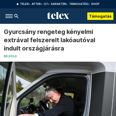
TELEX
AFTER
G7
KARAKTER
TÁMOGATÁS
SHOP
Támogatás
Gyurcsány rengeteg kényelmi
extrával felszerelt lakóautóval
indult országjárásra
BELFÖLD