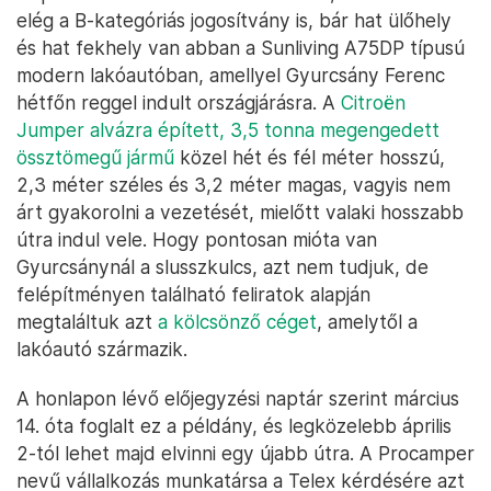
elég a B-kategóriás jogosítvány is, bár hat ülőhely
és hat fekhely van abban a Sunliving A75DP típusú
modern lakóautóban, amellyel Gyurcsány Ferenc
hétfőn reggel indult országjárásra. A
Citroën
Jumper alvázra épített, 3,5 tonna megengedett
össztömegű jármű
közel hét és fél méter hosszú,
2,3 méter széles és 3,2 méter magas, vagyis nem
árt gyakorolni a vezetését, mielőtt valaki hosszabb
útra indul vele. Hogy pontosan mióta van
Gyurcsánynál a slusszkulcs, azt nem tudjuk, de
felépítményen található feliratok alapján
megtaláltuk azt
a kölcsönző céget
, amelytől a
lakóautó származik.
A honlapon lévő előjegyzési naptár szerint március
14. óta foglalt ez a példány, és legközelebb április
2-tól lehet majd elvinni egy újabb útra. A Procamper
nevű vállalkozás munkatársa a Telex kérdésére azt