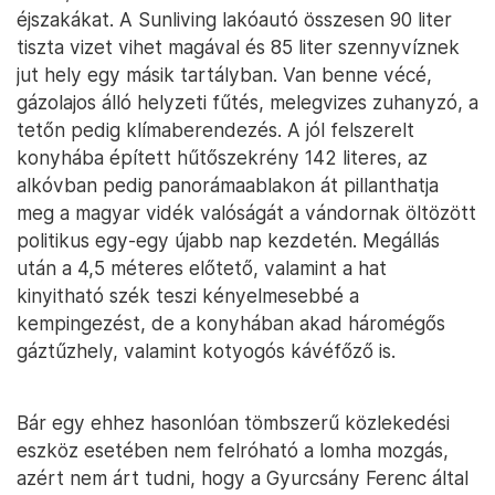
éjszakákat. A Sunliving lakóautó összesen 90 liter
tiszta vizet vihet magával és 85 liter szennyvíznek
jut hely egy másik tartályban. Van benne vécé,
gázolajos álló helyzeti fűtés, melegvizes zuhanyzó, a
tetőn pedig klímaberendezés. A jól felszerelt
konyhába épített hűtőszekrény 142 literes, az
alkóvban pedig panorámaablakon át pillanthatja
meg a magyar vidék valóságát a vándornak öltözött
politikus egy-egy újabb nap kezdetén. Megállás
után a 4,5 méteres előtető, valamint a hat
kinyitható szék teszi kényelmesebbé a
kempingezést, de a konyhában akad háromégős
gáztűzhely, valamint kotyogós kávéfőző is.
Bár egy ehhez hasonlóan tömbszerű közlekedési
eszköz esetében nem felróható a lomha mozgás,
azért nem árt tudni, hogy a Gyurcsány Ferenc által