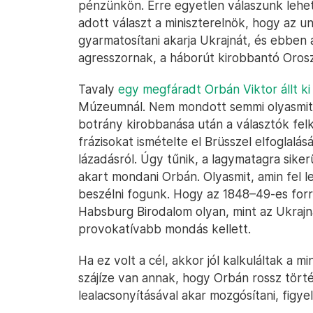
pénzünkön. Erre egyetlen válaszunk lehet
adott választ a miniszterelnök, hogy az un
gyarmatosítani akarja Ukrajnát, és ebben
agresszornak, a háborút kirobbantó Oros
Tavaly
egy megfáradt Orbán Viktor állt ki
Múzeumnál. Nem mondott semmi olyasmit, 
botrány kirobbanása után a választók felk
frázisokat ismételte el Brüsszel elfoglalás
lázadásról. Úgy tűnik, a lagymatagra siker
akart mondani Orbán. Olyasmit, amin fel l
beszélni fogunk. Hogy az 1848–49-es for
Habsburg Birodalom olyan, mint az Ukrajn
provokatívabb mondás kellett.
Ha ez volt a cél, akkor jól kalkuláltak a m
szájíze van annak, hogy Orbán rossz törté
lealacsonyításával akar mozgósítani, figyel