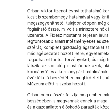
Orbán Viktor tizenöt évnyi teljhatalmú kor
kicsit is szembemegy hatalmával vagy kriti
megszégyeníthető, tulajdonképpen még c
foglalható össze, mi volt a miniszterelnök 
üzenete. A Fidesz mostanra teljesen leural
legfontosabb állami intézményeket és szerv
szférát, komplett gazdasági ágazatokat sz
médiagépezetet hozott létre, egyetemeket
fogadhat el fontos törvényeket, és még h
látszik, ez sem elég: most jönnek azok, a
kormányfő és a kormánypárt hatalmának. 
évértékelő beszédében meghirdetett „hús
Múzeum előtt is szóba hozott.
Orbán nem először fosztja meg emberi mivolt
beszédében is megvannak ennek a maga
és a gazdaállaton élősködő paraziták köz