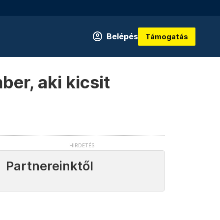
Belépés
Támogatás
er, aki kicsit
Partnereinktől