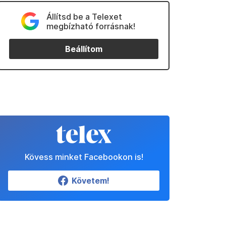
Állítsd be a Telexet
megbízható forrásnak!
Beállítom
Kövess minket Facebookon is!
Követem!