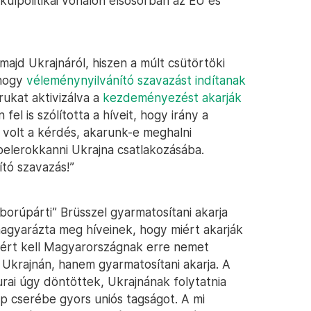
ülpolitikai vonalon elsősorban az EU és
ajd Ukrajnáról, hiszen a múlt csütörtöki
 hogy
véleménynyilvánító szavazást indítanak
rukat aktivizálva a
kezdeményezést akarják
 fel is szólította a híveit, hogy irány a
 volt a kérdés, akarunk-e meghalni
belerokkanni Ukrajna csatlakozásába.
ító szavazás!”
borúpárti” Brüsszel gyarmatosítani akarja
magyarázta meg híveinek, hogy miért akarják
miért kell Magyarországnak erre nemet
 Ukrajnán, hanem gyarmatosítani akarja. A
rai úgy döntöttek, Ukrajnának folytatnia
ap cserébe gyors uniós tagságot. A mi