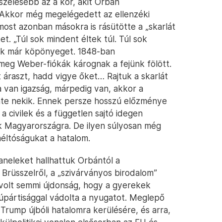
zélesebb az a kör, akit Orbán
 Akkor még megelégedett az ellenzéki
most azonban másokra is rásütötte a „skarlát
t. „Túl sok mindent éltek túl. Túl sok
tak már köpönyeget. 1848-ban
meg Weber-fiókák kárognak a fejünk fölött.
t áraszt, hadd vigye őket… Rajtuk a skarlát
 van igazság, márpedig van, akkor a
nte nekik. Ennek persze hosszú előzménye
 a civilek és a független sajtó idegen
k Magyarországra. De ilyen súlyosan még
éltóságukat a hatalom.
neleket hallhattuk Orbántól a
rüsszelről, a „szivárványos birodalom”
m volt semmi újdonság, hogy a gyerekek
úpártisággal vádolta a nyugatot. Meglepő
 Trump újbóli hatalomra kerülésére, és arra,