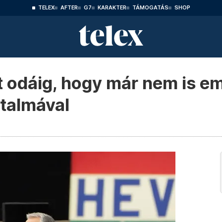
TELEX
AFTER
G7
KARAKTER
TÁMOGATÁS
SHOP
t odáig, hogy már nem is emb
talmával