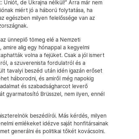
: Uniót, de Ukrajna nélkül!” Arra már nem
iónak miért jó a háború folytatása, ha
 az egészben milyen felelőssége van az
zországnak.
az ünneplő tömeg elé a Nemzeti
amire alig egy hónappal a kegyelmi
aphatták volna a fejüket. Csak a jól ismert
áról, a szuverenista fordulatról és a
ült tavalyi beszéd után idén igazán erőset
ehet háborodni, és amiről még napokig
radalmat és szabadságharcot leverő
át gyarmatosító Brüsszel, nem ilyen, ennél
iniszterelnök beszédírói. Más kérdés, milyen
nelmi emlékeket idézve saját honfitársainak
met generálni és politikai tőkét kovácsolni.