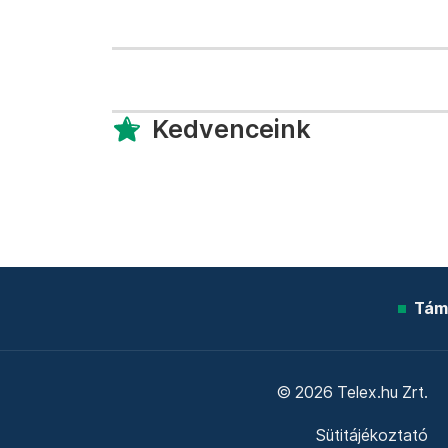
Kedvenceink
Tám
© 2026 Telex.hu Zrt.
Sütitájékoztató