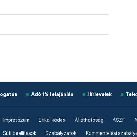
ogatás
Adó 1% felajánlás
Hírlevelek
Tele
Impresszum
Etikai kódex
Átláthatóság
ÁSZF
A
Süti beállítások
Szabályzatok
Kommentelési szabály