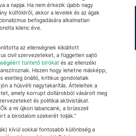
lva a napjai. Ha nem érkezik újabb nagy
mány külföldről, akkor a levelek és az ágak
cionalizmus befogadására alkalmatlan
ondta kilenc éve.
nlította az ellenségnek kikiáltott
s civil szervezeteket, a független sajtó
nségéért tüntető bírókat
és az ellenzéki
finanszíroznak. Hiszen hogy lehetne másképp,
 esetleg önálló, kritikus gondolataik
ön a húsvéti nagytakarítás. Átteleltek a
tet, amely korrupt dollárokból vásárolt meg
szervezeteket és politikai aktivistákat.
k a mi újkori labancaink, a brüsszeli
t a birodalom szekerét tolják.”
kák) kívül sokkal fontosabb különbség a