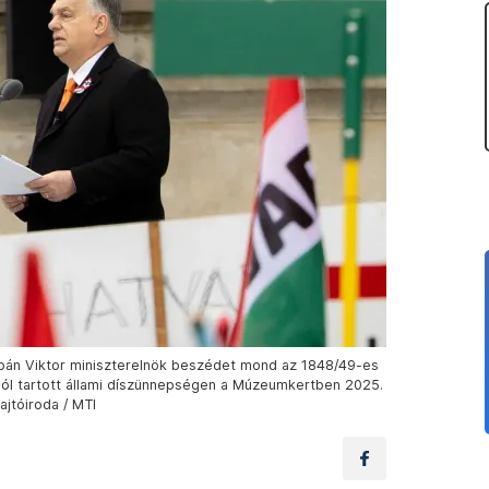
Orbán Viktor miniszterelnök beszédet mond az 1848/49-es
ból tartott állami díszünnepségen a Múzeumkertben 2025.
ajtóiroda / MTI