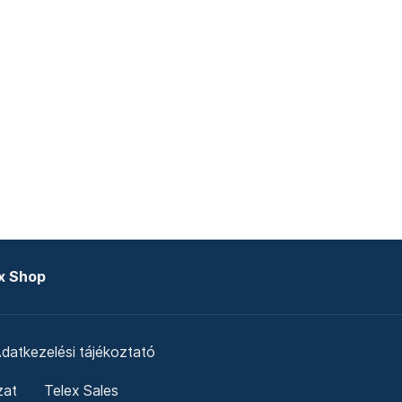
x Shop
datkezelési tájékoztató
zat
Telex Sales