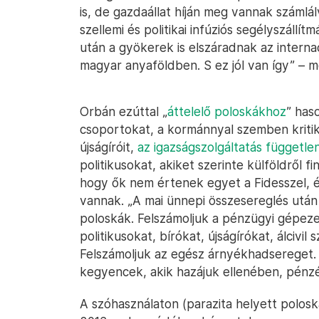
is, de gazdaállat híján meg vannak számlá
szellemi és politikai infúziós segélyszállít
után a gyökerek is elszáradnak az interna
magyar anyaföldben. S ez jól van így” – m
Orbán ezúttal „
áttelelő poloskákhoz
” haso
csoportokat, a kormánnyal szemben kritiku
újságíróit,
az igazságszolgáltatás függetle
politikusokat, akiket szerinte külföldről 
hogy ők nem értenek egyet a Fidesszel, és
vannak. „A mai ünnepi összesereglés után j
poloskák. Felszámoljuk a pénzügyi gépeze
politikusokat, bírókat, újságírókat, álcivil 
Felszámoljuk az egész árnyékhadsereget. Ő
kegyencek, akik hazájuk ellenében, pénzér
A szóhasználaton (parazita helyett polos