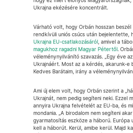
hogy ez miért előnyös Magyarországnak, k
Ukrajna ekézésére koncentrált.
Várható volt, hogy Orbán hosszan beszél m
rendkívüli uniós csúcs után bejelentette,
Ukrajna EU-csatlakozásáról
, amivel a tábo
magukhoz ragadni Magyar Pétertől
. Orbán
véleménynyilvánító szavazás. „Egy éve az
Ukrajnáért. Most az a kérdés, akarunk-e 
Kedves Barátaim, irány a véleménynyilván
Ami új elem volt, hogy Orbán szerint a „há
Ukrajnát, nem pedig segíteni neki. Ezzel 
annyira Ukrajna felvételét az EU-ba, és 
mondania. „A birodalom nem segíteni akar
gyarmatosítás eszköze a háború. Európa u
kell a háborút. Kerül, amibe kerül. Majd k