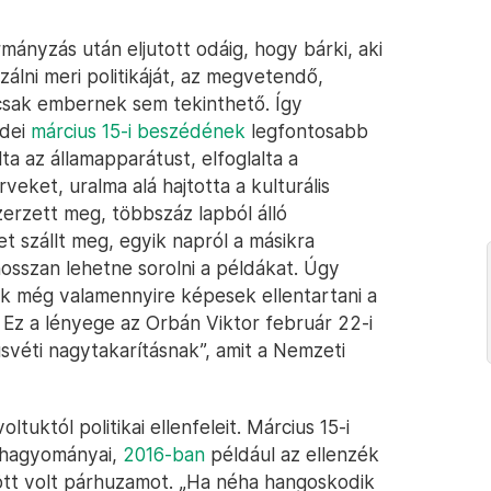
mányzás után eljutott odáig, hogy bárki, aki
zálni meri politikáját, az megvetendő,
sak embernek sem tekinthető. Így
idei
március 15-i beszédének
legfontosabb
ta az államapparátust, elfoglalta a
eket, uralma alá hajtotta a kulturális
erzett meg, többszáz lapból álló
 szállt meg, egyik napról a másikra
osszan lehetne sorolni a példákat. Úgy
kik még valamennyire képesek ellentartani a
Ez a lényege az Orbán Viktor február 22-i
véti nagytakarításnak”, amit a Nemzeti
uktól politikai ellenfeleit. Március 15-i
 hagyományai,
2016-ban
például az ellenzék
ött volt párhuzamot. „Ha néha hangoskodik