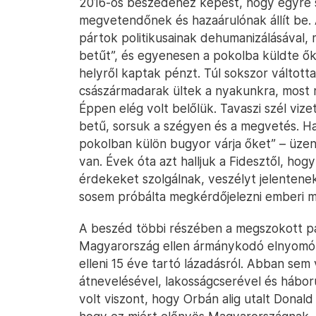
2016-os beszédéhez képest, hogy egyre s
megvetendőnek és hazaárulónak állít be.
pártok politikusainak dehumanizálásával, 
betűt”, és egyenesen a pokolba küldte őke
helyről kaptak pénzt. Túl sokszor váltot
császármadarak ültek a nyakunkra, most 
Éppen elég volt belőlük. Tavaszi szél vize
betű, sorsuk a szégyen és a megvetés. Ha
pokolban külön bugyor várja őket” – üze
van. Évek óta azt halljuk a Fidesztől, hogy
érdekeket szolgálnak, veszélyt jelentene
sosem próbálta megkérdőjelezni emberi m
A beszéd többi részében a megszokott pa
Magyarország ellen ármánykodó elnyomó B
elleni 15 éve tartó lázadásról. Abban se
átnevelésével, lakosságcserével és hábor
volt viszont, hogy Orbán alig utalt Donald