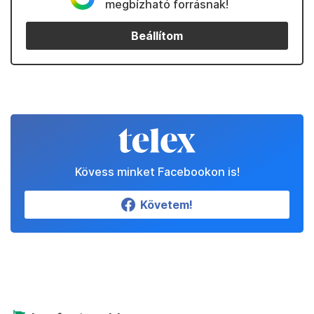
megbízható forrásnak!
Beállítom
Kövess minket Facebookon is!
Követem!