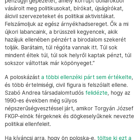
pénzügyi gépezetet, amely korrupt dollárokból
vásárolt meg politikusokat, bírókat, újságírókat,
álcivil szervezeteket és politikai aktivistákat.
Felszámoljuk az egész árnyékhadsereget. Ők a mi
újkori labancaink, a brüsszeli kegyencek, akik
hazájuk ellenében pénzért a birodalom szekerét
tolják. Barátaim, túl régóta vannak itt. Túl sok
mindent éltek túl, túl sok helyről kaptak pénzt, túl
sokszor váltottak már köpönyeget.”
A poloskázást
a többi ellenzéki párt sem értékelte
,
és több értelmiségi, civil figura is felszólalt ellene.
Szabó Andrea társadalomtudós
felidézte
, hogy az
1990-es években még súlyos
népszerűségvesztéssel járt, amikor Torgyán József
FKGP-elnök férgeknek és dögkeselyűknek nevezte
politikai ellenfeleit.
Ha kíváncsi arra, hogy ön poloska-e,
töltse ki ezt a