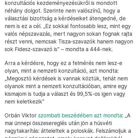
konzultációs kezdeményezésükről is mondott
néhány dolgot. Szerinte nem valószínű, hogy a
választási bizottság a kérdéseiket átengedné, de
nem is ez a cél. „Ez sokkal fontosabb lesz, mint egy
valós népszavazás, mert nagyon sokan fognak rajta
részt venni, nemcsak Tisza-szavazók hanem nagyon
sok Fidesz-szavazó is” – mondta a 444-nek.
Arra a kérdésre, hogy ez a felmérés nem lesz-e
olyan, mint a nemzeti konzultáció, azt mondta:
„Megosztó kérdések is vannak köztük, tehát nem
olyanok mint a nemzeti konzultációban, amire egy
kismajom is tudja a választ és 99,5%-os igen vagy
nem keletkezik”
Orbán Viktor
szombati beszédében azt mondta
: „A
mai ünnepi összesereglés után jön a húsvéti
nagytakarítás: átteleltek a poloskák. Felszámoljuk a