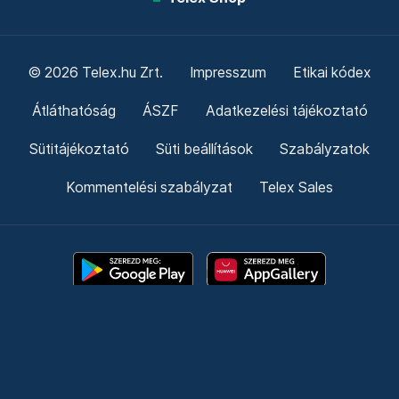
© 2026 Telex.hu Zrt.
Impresszum
Etikai kódex
Átláthatóság
ÁSZF
Adatkezelési tájékoztató
Sütitájékoztató
Süti beállítások
Szabályzatok
Kommentelési szabályzat
Telex Sales