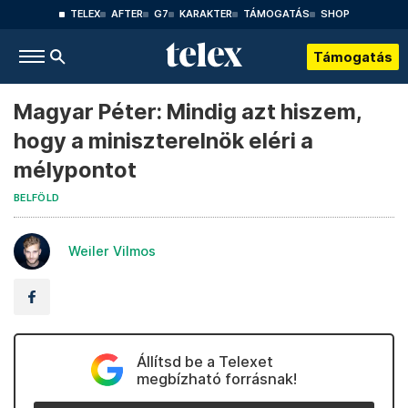
TELEX
AFTER
G7
KARAKTER
TÁMOGATÁS
SHOP
Támogatás
Magyar Péter: Mindig azt hiszem,
hogy a miniszterelnök eléri a
mélypontot
BELFÖLD
Weiler Vilmos
Állítsd be a Telexet
megbízható forrásnak!