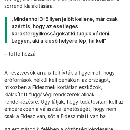
sorrend kialakítására.
„Mindenhol 3-5 ilyen jelölt kellene, már csak
azért is, hogy az esetleges
karaktergyilkosságokat ki tudjuk védeni.
Legyen, aki a kieső helyére lép, ha kell”
– tette hozzá.
A résztvevők arra is felhívták a figyelmet, hogy
erőforrások nélkül kell behálózni az országot,
miközben a Fidesznek korlátlan eszközök,
kialakított függőségi rendszerek állnak
rendelkezésre. Úgy látják, hogy tudatosítani kell az
emberekben a választás lehetőségét, hogy nem
csak a Fidesz van, sőt a Fidesz miatt van baj.
Az est második felében a közönség kérdéseire