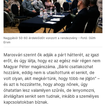
Nagyjából 50-60 érdeklődőt vonzott a rendezvény – Fotó: Gűth
Ervin
Marosvári szerint ők adják a párt hátterét, az igazi
erőt, és úgy látja, hogy ez az egész már régen nem
Magyar Péter magánszáma. „Bárki csatlakozhat
hozzánk, eddig nem is utasítottunk el senkit, de
volt olyan, akit megkértünk, hogy több ne jöjjön” –
és azt is hozzátette, hogy ahogy nőnek, úgy
óhatatlan lesz valamilyen szűrés, de lenyomozni,
átvilágítani senkit sem tudnak, inkább a személyes
kapcsolatokban bíznak.