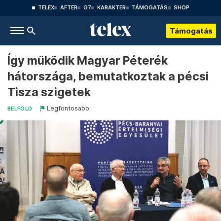
TELEX
AFTER
G7
KARAKTER
TÁMOGATÁS
SHOP
Támogatás
Így működik Magyar Péterék
hátországa, bemutatkoztak a pécsi
Tisza szigetek
Legfontosabb
BELFÖLD