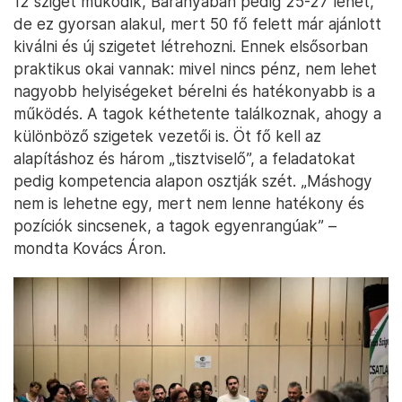
12 sziget működik, Baranyában pedig 25-27 lehet,
de ez gyorsan alakul, mert 50 fő felett már ajánlott
kiválni és új szigetet létrehozni. Ennek elsősorban
praktikus okai vannak: mivel nincs pénz, nem lehet
nagyobb helyiségeket bérelni és hatékonyabb is a
működés. A tagok kéthetente találkoznak, ahogy a
különböző szigetek vezetői is. Öt fő kell az
alapításhoz és három „tisztviselő”, a feladatokat
pedig kompetencia alapon osztják szét. „Máshogy
nem is lehetne egy, mert nem lenne hatékony és
pozíciók sincsenek, a tagok egyenrangúak” –
mondta Kovács Áron.