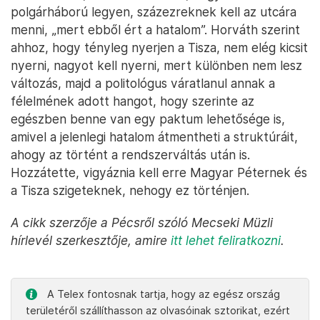
polgárháború legyen, százezreknek kell az utcára
menni, „mert ebből ért a hatalom”. Horváth szerint
ahhoz, hogy tényleg nyerjen a Tisza, nem elég kicsit
nyerni, nagyot kell nyerni, mert különben nem lesz
változás, majd a politológus váratlanul annak a
félelmének adott hangot, hogy szerinte az
egészben benne van egy paktum lehetősége is,
amivel a jelenlegi hatalom átmentheti a struktúráit,
ahogy az történt a rendszerváltás után is.
Hozzátette, vigyáznia kell erre Magyar Péternek és
a Tisza szigeteknek, nehogy ez történjen.
A cikk szerzője a Pécsről szóló Mecseki Müzli
hírlevél szerkesztője, amire
itt lehet feliratkozni
.
A Telex fontosnak tartja, hogy az egész ország
területéről szállíthasson az olvasóinak sztorikat, ezért