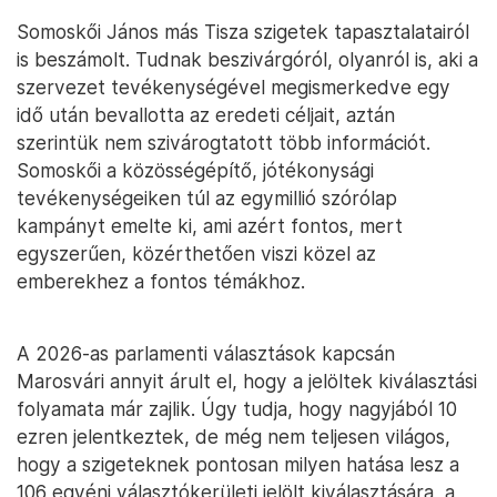
Somoskői János más Tisza szigetek tapasztalatairól
is beszámolt. Tudnak beszivárgóról, olyanról is, aki a
szervezet tevékenységével megismerkedve egy
idő után bevallotta az eredeti céljait, aztán
szerintük nem szivárogtatott több információt.
Somoskői a közösségépítő, jótékonysági
tevékenységeiken túl az egymillió szórólap
kampányt emelte ki, ami azért fontos, mert
egyszerűen, közérthetően viszi közel az
emberekhez a fontos témákhoz.
A 2026-as parlamenti választások kapcsán
Marosvári annyit árult el, hogy a jelöltek kiválasztási
folyamata már zajlik. Úgy tudja, hogy nagyjából 10
ezren jelentkeztek, de még nem teljesen világos,
hogy a szigeteknek pontosan milyen hatása lesz a
106 egyéni választókerületi jelölt kiválasztására, a