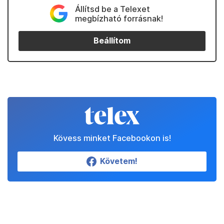
Állítsd be a Telexet
megbízható forrásnak!
Beállítom
Kövess minket Facebookon is!
Követem!