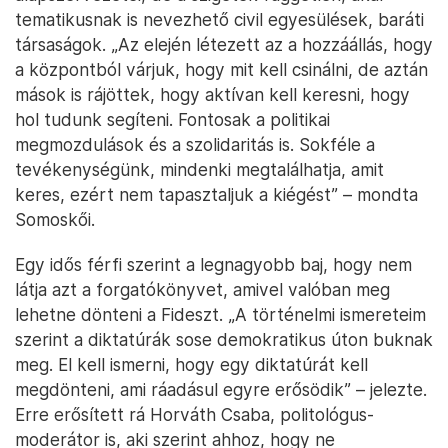
tematikusnak is nevezhető civil egyesülések, baráti
társaságok. „Az elején létezett az a hozzáállás, hogy
a központból várjuk, hogy mit kell csinálni, de aztán
mások is rájöttek, hogy aktívan kell keresni, hogy
hol tudunk segíteni. Fontosak a politikai
megmozdulások és a szolidaritás is. Sokféle a
tevékenységünk, mindenki megtalálhatja, amit
keres, ezért nem tapasztaljuk a kiégést” – mondta
Somoskői.
Egy idős férfi szerint a legnagyobb baj, hogy nem
látja azt a forgatókönyvet, amivel valóban meg
lehetne dönteni a Fideszt. „A történelmi ismereteim
szerint a diktatúrák sose demokratikus úton buknak
meg. El kell ismerni, hogy egy diktatúrát kell
megdönteni, ami ráadásul egyre erősödik” – jelezte.
Erre erősített rá Horváth Csaba, politológus-
moderátor is, aki szerint ahhoz, hogy ne