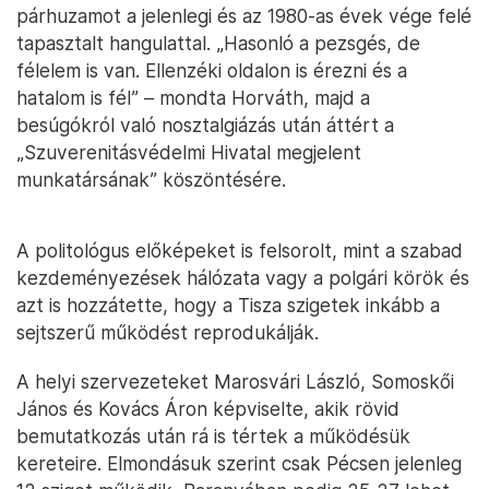
párhuzamot a jelenlegi és az 1980-as évek vége felé
tapasztalt hangulattal. „Hasonló a pezsgés, de
félelem is van. Ellenzéki oldalon is érezni és a
hatalom is fél” – mondta Horváth, majd a
besúgókról való nosztalgiázás után áttért a
„Szuverenitásvédelmi Hivatal megjelent
munkatársának” köszöntésére.
A politológus előképeket is felsorolt, mint a szabad
kezdeményezések hálózata vagy a polgári körök és
azt is hozzátette, hogy a Tisza szigetek inkább a
sejtszerű működést reprodukálják.
A helyi szervezeteket Marosvári László, Somoskői
János és Kovács Áron képviselte, akik rövid
bemutatkozás után rá is tértek a működésük
kereteire. Elmondásuk szerint csak Pécsen jelenleg