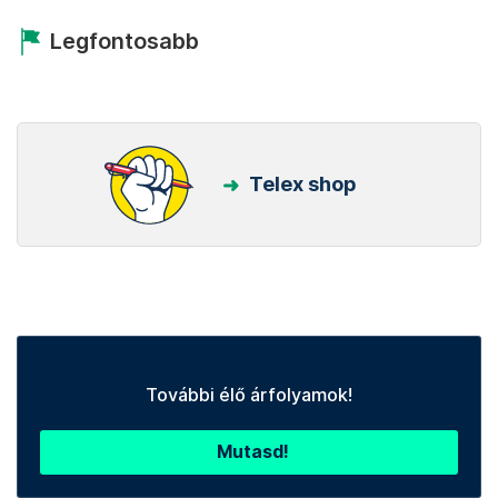
Legfontosabb
Telex shop
További élő árfolyamok!
Mutasd!