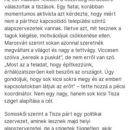
válaszoltak a tiszások. Egy fiatal, korábban
momentumos aktivista azt kérdezte, hogy miért
nem a párthoz kapcsolódó települési szintű
alapszervezetek vannak. Illetve azt, mit tesznek a
tagok kiégése, motivációjuk csökkenése ellen.
Marosvári szerint sokan azonnal szeretnék
megváltani a világot és nagy a tettvágy. Viccesen
szólva „keresik a puskát”, de nem erről van szó.
„Most az a feladat, hogy építkezzünk,
érhálózatszerűen kell beszőni az országot. Úgy
gondoljuk, hogy sok kicsi sokra megy és az emberi
kapcsolatokban látjuk az erőt” – tette hozzá a pécsi
koordinátor. Nem egy nagy, hanem sok kicsi Tisza
sziget alapítása a cél.
Somoskői szerint a Tisza párt egy politikai
szervezet, aminek lesznek majd helyi
alapszervezetei, de a szigetek független, akár