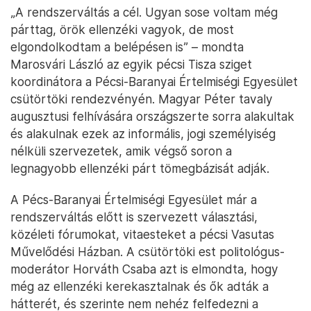
„A rendszerváltás a cél. Ugyan sose voltam még
párttag, örök ellenzéki vagyok, de most
elgondolkodtam a belépésen is” – mondta
Marosvári László az egyik pécsi Tisza sziget
koordinátora a Pécsi-Baranyai Értelmiségi Egyesület
csütörtöki rendezvényén. Magyar Péter tavaly
augusztusi felhívására országszerte sorra alakultak
és alakulnak ezek az informális, jogi személyiség
nélküli szervezetek, amik végső soron a
legnagyobb ellenzéki párt tömegbázisát adják.
A Pécs-Baranyai Értelmiségi Egyesület már a
rendszerváltás előtt is szervezett választási,
közéleti fórumokat, vitaesteket a pécsi Vasutas
Művelődési Házban. A csütörtöki est politológus-
moderátor Horváth Csaba azt is elmondta, hogy
még az ellenzéki kerekasztalnak és ők adták a
hátterét, és szerinte nem nehéz felfedezni a