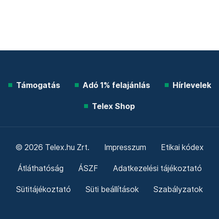
Támogatás
Adó 1% felajánlás
Hírlevelek
Telex Shop
© 2026 Telex.hu Zrt.
Impresszum
Etikai kódex
Átláthatóság
ÁSZF
Adatkezelési tájékoztató
Sütitájékoztató
Süti beállítások
Szabályzatok
Kommentelési szabályzat
Telex Sales