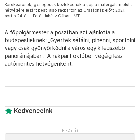
Kerékpárosok, gyalogosok közlekednek a gépjárműforgalom elől a
hétvégére lezárt pesti alsó rakparton az Országház előtt 2021.
április 24-én – Fotó: Juhász Gábor / MTI
A főpolgármester a posztban azt ajánlotta a
budapestieknek: „Gyertek sétálni, pihenni, sportolni
vagy csak gyönyörködni a város egyik legszebb
panorámájában.” A rakpart október végéig lesz
autómentes hétvégenként.
Kedvenceink