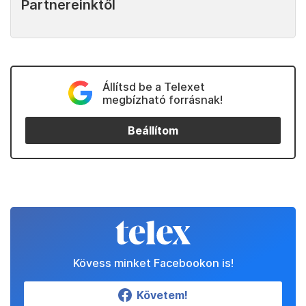
Partnereinktől
Állítsd be a Telexet
megbízható forrásnak!
Beállítom
Kövess minket Facebookon is!
Követem!