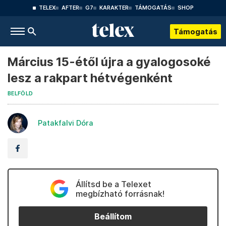
TELEX
AFTER
G7
KARAKTER
TÁMOGATÁS
SHOP
Támogatás
Március 15-étől újra a gyalogosoké
lesz a rakpart hétvégenként
BELFÖLD
Patakfalvi Dóra
Állítsd be a Telexet
megbízható forrásnak!
Beállítom