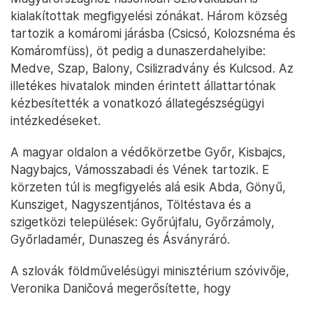
kialakítottak megfigyelési zónákat. Három község
tartozik a komáromi járásba (Csicsó, Kolozsnéma és
Komáromfüss), öt pedig a dunaszerdahelyibe:
Medve, Szap, Balony, Csilizradvány és Kulcsod. Az
illetékes hivatalok minden érintett állattartónak
kézbesítették a vonatkozó állategészségügyi
intézkedéseket.
A magyar oldalon a védőkörzetbe Győr, Kisbajcs,
Nagybajcs, Vámosszabadi és Vének tartozik. E
körzeten túl is megfigyelés alá esik Abda, Gönyű,
Kunsziget, Nagyszentjános, Töltéstava és a
szigetközi települések: Győrújfalu, Győrzámoly,
Győrladamér, Dunaszeg és Ásványráró.
A szlovák földművelésügyi minisztérium szóvivője,
Veronika Daničová megerősítette, hogy