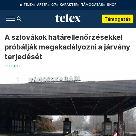
TELEX
AFTER
G7
KARAKTER
TÁMOGATÁS
SHOP
Támogatás
A szlovákok határellenőrzésekkel
próbálják megakadályozni a járvány
terjedését
BELFÖLD