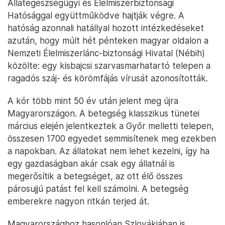
Állategészségügyi és Élelmiszerbiztonsági
Hatósággal együttműködve hajtják végre. A
hatóság azonnali hatállyal hozott intézkedéseket
azután, hogy múlt hét pénteken magyar oldalon a
Nemzeti Élelmiszerlánc-biztonsági Hivatal (Nébih)
közölte: egy kisbajcsi szarvasmarhatartó telepen a
ragadós száj- és körömfájás vírusát azonosították.
A kór több mint 50 év után jelent meg újra
Magyarországon. A betegség klasszikus tünetei
március elején jelentkeztek a Győr melletti telepen,
összesen 1700 egyedet semmisítenek meg ezekben
a napokban. Az állatokat nem lehet kezelni, így ha
egy gazdaságban akár csak egy állatnál is
megerősítik a betegséget, az ott élő összes
párosujjú patást fel kell számolni. A betegség
emberekre nagyon ritkán terjed át.
Magyarországhoz hasonlóan Szlovákiában is