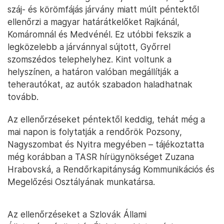
száj- és körömfájás járvány miatt múlt péntektől
ellenőrzi a magyar határátkelőket Rajkánál,
Komáromnál és Medvénél. Ez utóbbi fekszik a
legközelebb a járvánnyal sújtott, Győrrel
szomszédos telephelyhez. Kint voltunk a
helyszínen, a határon valóban megállítják a
teherautókat, az autók szabadon haladhatnak
tovább.
Az ellenőrzéseket péntektől keddig, tehát még a
mai napon is folytatják a rendőrök Pozsony,
Nagyszombat és Nyitra megyében – tájékoztatta
még korábban a TASR hírügynökséget Zuzana
Hrabovská, a Rendőrkapitányság Kommunikációs és
Megelőzési Osztályának munkatársa.
Az ellenőrzéseket a Szlovák Állami