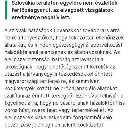
Szlovákia területén egyelőre nem észleltek
fertőzésgyanút, az elvégzett vizsgálatok
eredménye negatív lett.
A szlovák hatóságok ugyanakkor továbbra is arra
kérik a tenyésztőket, hogy fokozottan ellenőrizzék
állataikat, és minden egészségügyi állapotváltozást
haladéktalanul jelentsenek az állatorvosuknak. Az
élelmiszerbiztonsági hatóság azt javasolja a
lakosságnak, hogy lehetőség szerint kerüljék az
utazást a járványügyi intézkedésekkel érintett
magyarországi területekre, és semmilyen
körülmények között ne próbáljanak élő állatokat
szállítani az érintett térségből. Ezenkívül felhívják a
figyelmet arra, hogy ne vásároljanak házalóktól friss
vörös húst, nyers tejet vagy tejtermékeket. Az
élelmiszerek kiskereskedelmi forgalomból való
beszerzése jelenleg nem jelent kockázatot.