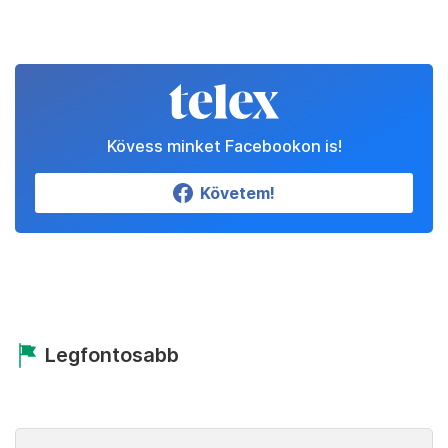
Kövess minket Facebookon is!
Követem!
Legfontosabb