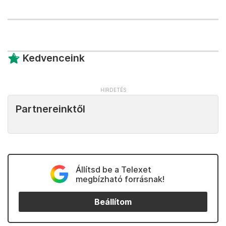
Kedvenceink
Partnereinktől
Állítsd be a Telexet
megbízható forrásnak!
Beállítom