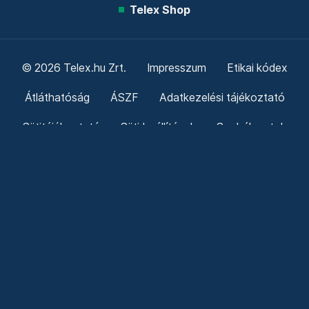
Telex Shop
© 2026 Telex.hu Zrt.
Impresszum
Etikai kódex
Átláthatóság
ÁSZF
Adatkezelési tájékoztató
Sütitájékoztató
Süti beállítások
Szabályzatok
Kommentelési szabályzat
Telex Sales