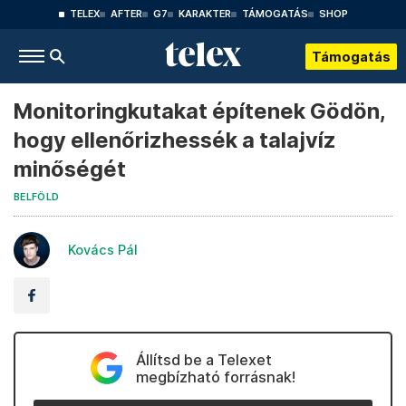
TELEX
AFTER
G7
KARAKTER
TÁMOGATÁS
SHOP
Támogatás
Monitoringkutakat építenek Gödön,
hogy ellenőrizhessék a talajvíz
minőségét
BELFÖLD
Kovács Pál
Állítsd be a Telexet
megbízható forrásnak!