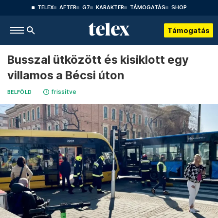
TELEX
AFTER
G7
KARAKTER
TÁMOGATÁS
SHOP
Támogatás
Busszal ütközött és kisiklott egy
villamos a Bécsi úton
frissítve
BELFÖLD