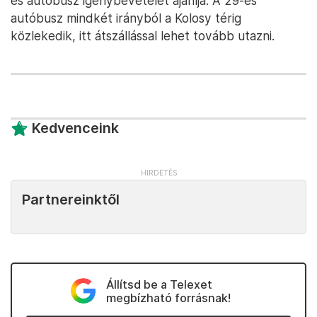
es autóbusz igénybevételét ajánlja. A 29-es
autóbusz mindkét irányból a Kolosy térig
közlekedik, itt átszállással lehet tovább utazni.
Kedvenceink
Partnereinktől
Állítsd be a Telexet
megbízható forrásnak!