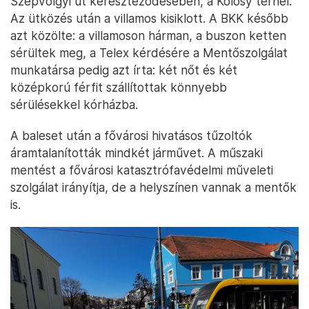
Szépvölgyi út kereszteződésében, a Kolosy térnél.
Az ütközés után a villamos kisiklott. A BKK később
azt közölte: a villamoson hárman, a buszon ketten
sérültek meg, a Telex kérdésére a Mentőszolgálat
munkatársa pedig azt írta: két nőt és két
középkorú férfit szállítottak könnyebb
sérülésekkel kórházba.
A baleset után a fővárosi hivatásos tűzoltók
áramtalanították mindkét járművet. A műszaki
mentést a fővárosi katasztrófavédelmi műveleti
szolgálat irányítja, de a helyszínen vannak a mentők
is.