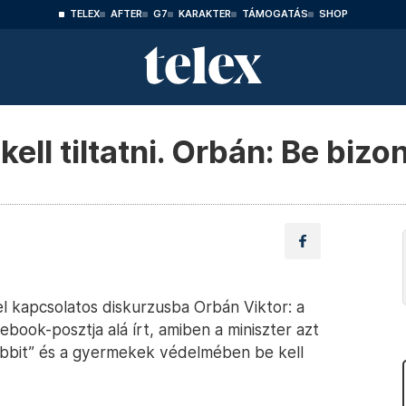
TELEX
AFTER
G7
KARAKTER
TÁMOGATÁS
SHOP
kell tiltatni. Orbán: Be bizo
l kapcsolatos diskurzusba Orbán Viktor: a
book-posztja alá írt, amiben a miniszter azt
globbit” és a gyermekek védelmében be kell