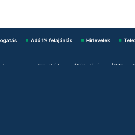
ogatás
Adó 1% felajánlás
Hírlevelek
Tele
Impresszum
Etikai kódex
Átláthatóság
ÁSZF
A
Süti beállítások
Szabályzatok
Kommentelési szabály