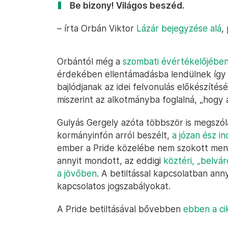
Be bizony! Világos beszéd.
– írta Orbán Viktor
Lázár bejegyzése alá
,
Orbántól még a
szombati évértékelőjében
érdekében ellentámadásba lendülnek így a
bajlódjanak az idei felvonulás előkészítés
miszerint az alkotmányba foglalná, „hogy 
Gulyás Gergely azóta többször is megszólal
kormányinfón arról beszélt,
a józan ész in
ember a Pride közelébe nem szokott menni
annyit mondott, az eddigi
köztéri, „belvá
a jövőben
. A betiltással kapcsolatban ann
kapcsolatos jogszabályokat.
A Pride betiltásával bővebben
ebben a ci