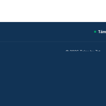
Tám
© 2026 Telex.hu Zrt.
Sütitájékoztató