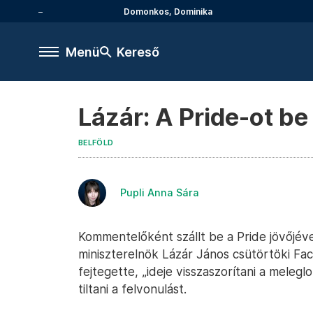
Domonkos, Dominika
Menü
Kereső
Lázár: A Pride-ot be 
BELFÖLD
Pupli Anna Sára
Kommentelőként szállt be a Pride jövőjéve
miniszterelnök Lázár János csütörtöki Face
fejtegette, „ideje visszaszorítani a mele
tiltani a felvonulást.