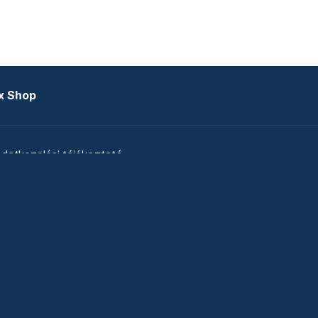
x Shop
datkezelési tájékoztató
zat
Telex Sales