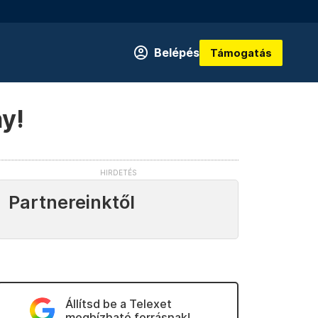
Belépés
Támogatás
ny!
Partnereinktől
Állítsd be a Telexet
megbízható forrásnak!