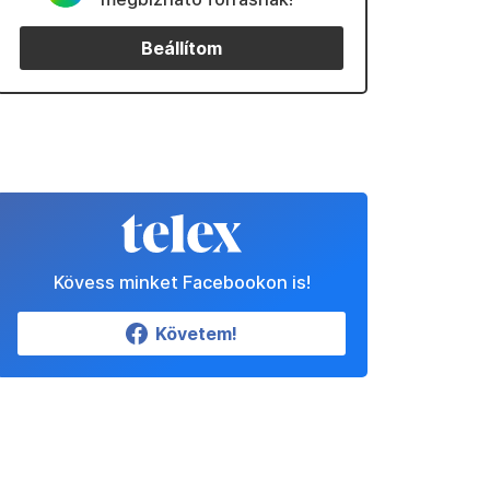
Beállítom
Kövess minket Facebookon is!
Követem!