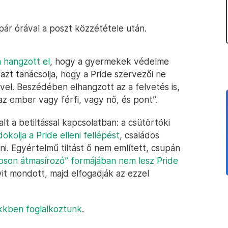
 pár órával a poszt közzététele után.
 hangzott el
, hogy a gyermekek védelme
zt tanácsolja, hogy a Pride szervezői ne
ével. Beszédében elhangzott az a felvetés is,
az ember vagy férfi, vagy nő, és pont”.
t a betiltással kapcsolatban: a csütörtöki
dokolja a Pride elleni fellépést
, családos
. Egyértelmű tiltást ő nem említett, csupán
roson átmasírozó” formájában nem lesz Pride
yit mondott, majd elfogadják az ezzel
kkben foglalkoztunk
.