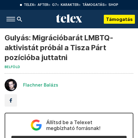
TELEX
AFTER
G7
KARAKTER
TÁMOGATÁS
SHOP
Támogatás
Gulyás: Migrációbarát LMBTQ-
aktivistát próbál a Tisza Párt
pozícióba juttatni
BELFÖLD
Flachner Balázs
Állítsd be a Telexet
megbízható forrásnak!