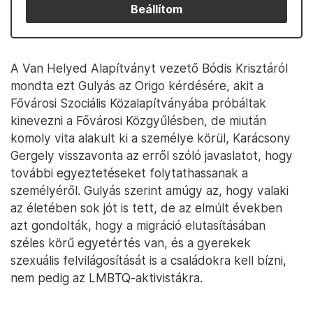
Beállítom
A Van Helyed Alapítványt vezető Bódis Krisztáról
mondta ezt Gulyás az Origo kérdésére, akit a
Fővárosi Szociális Közalapítványába próbáltak
kinevezni a Fővárosi Közgyűlésben, de miután
komoly vita alakult ki a személye körül, Karácsony
Gergely visszavonta az erről szóló javaslatot, hogy
további egyeztetéseket folytathassanak a
személyéről. Gulyás szerint amúgy az, hogy valaki
az életében sok jót is tett, de az elmúlt években
azt gondolták, hogy a migráció elutasításában
széles körű egyetértés van, és a gyerekek
szexuális felvilágosítását is a családokra kell bízni,
nem pedig az LMBTQ-aktivistákra.