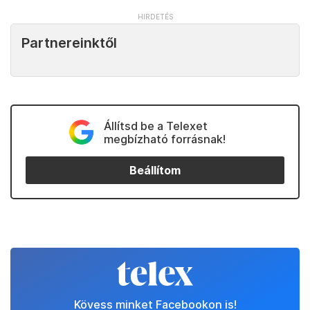
Partnereinktől
Állítsd be a Telexet
megbízható forrásnak!
Beállítom
Kövess minket Facebookon is!