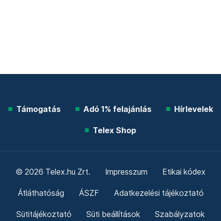
Támogatás
Adó 1% felajánlás
Hírlevelek
Telex Shop
© 2026 Telex.hu Zrt.
Impresszum
Etikai kódex
Átláthatóság
ÁSZF
Adatkezelési tájékoztató
Sütitájékoztató
Süti beállítások
Szabályzatok