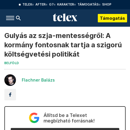
TELEX
AFTER
G7
KARAKTER
TÁMOGATÁS
SHOP
Támogatás
Gulyás az szja-mentességről: A
kormány fontosnak tartja a szigorú
költségvetési politikát
BELFÖLD
Flachner Balázs
Állítsd be a Telexet
megbízható forrásnak!