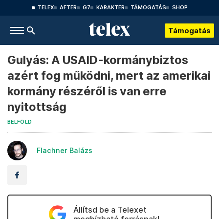
TELEX
AFTER
G7
KARAKTER
TÁMOGATÁS
SHOP
Támogatás
Gulyás: A USAID-kormánybiztos
azért fog működni, mert az amerikai
kormány részéről is van erre
nyitottság
BELFÖLD
Flachner Balázs
Állítsd be a Telexet