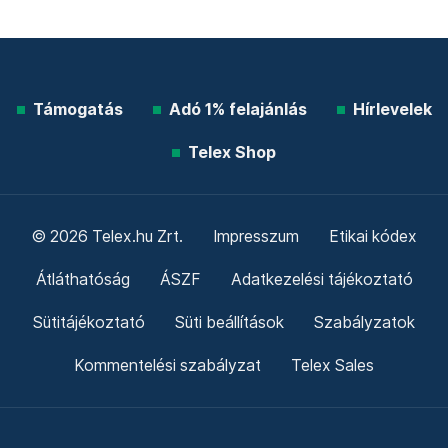
Támogatás
Adó 1% felajánlás
Hírlevelek
Telex Shop
© 2026 Telex.hu Zrt.
Impresszum
Etikai kódex
Átláthatóság
ÁSZF
Adatkezelési tájékoztató
Sütitájékoztató
Süti beállítások
Szabályzatok
Kommentelési szabályzat
Telex Sales