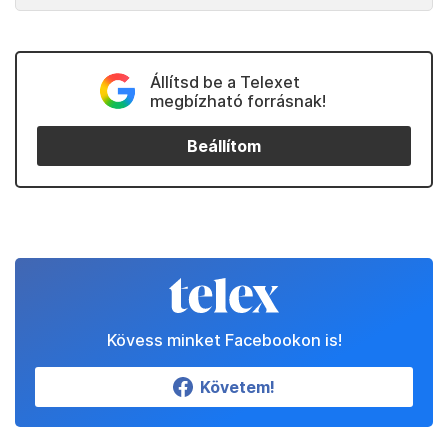
Állítsd be a Telexet
megbízható forrásnak!
Beállítom
Kövess minket Facebookon is!
Követem!