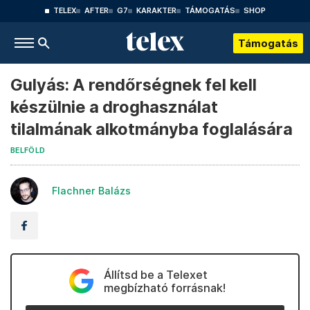
TELEX
AFTER
G7
KARAKTER
TÁMOGATÁS
SHOP
Támogatás
Gulyás: A rendőrségnek fel kell
készülnie a droghasználat
tilalmának alkotmányba foglalására
BELFÖLD
Flachner Balázs
Állítsd be a Telexet
megbízható forrásnak!