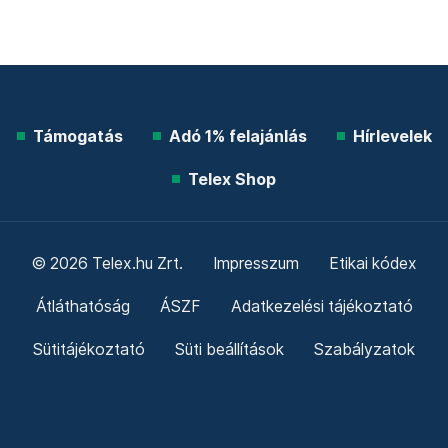
Támogatás
Adó 1% felajánlás
Hírlevelek
Telex Shop
© 2026 Telex.hu Zrt.
Impresszum
Etikai kódex
Átláthatóság
ÁSZF
Adatkezelési tájékoztató
Sütitájékoztató
Süti beállítások
Szabályzatok
Kommentelési szabályzat
Telex Sales