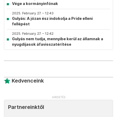
Vége a kormányinfónak
2025. February 27. – 12:43
Gulyás: A józan ész indokolja a Pride elleni
fellépést
2025. February 27. – 12:42
Gulyás nem tudja, mennyibe kerül az államnak a
nyugdíjasok áfavisszatérítése
Kedvenceink
Partnereinktől