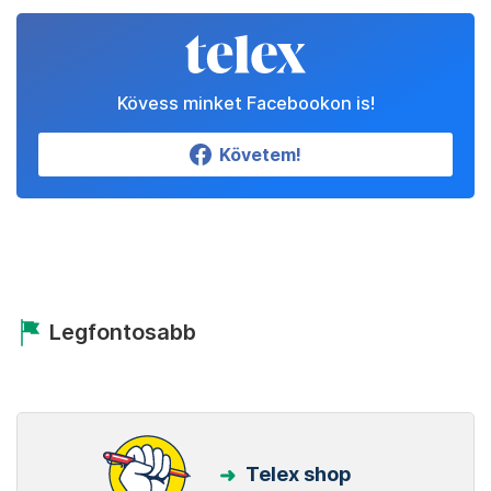
Kövess minket Facebookon is!
Követem!
Legfontosabb
Telex shop