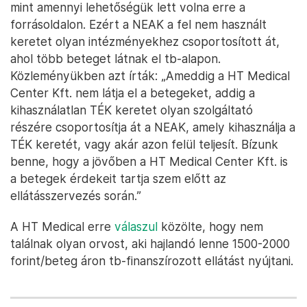
mint amennyi lehetőségük lett volna erre a
forrásoldalon. Ezért a NEAK a fel nem használt
keretet olyan intézményekhez csoportosított át,
ahol több beteget látnak el tb-alapon.
Közleményükben azt írták: „Ameddig a HT Medical
Center Kft. nem látja el a betegeket, addig a
kihasználatlan TÉK keretet olyan szolgáltató
részére csoportosítja át a NEAK, amely kihasználja a
TÉK keretét, vagy akár azon felül teljesít. Bízunk
benne, hogy a jövőben a HT Medical Center Kft. is
a betegek érdekeit tartja szem előtt az
ellátásszervezés során.”
A HT Medical erre
válaszul
közölte, hogy nem
találnak olyan orvost, aki hajlandó lenne 1500-2000
forint/beteg áron tb-finanszírozott ellátást nyújtani.