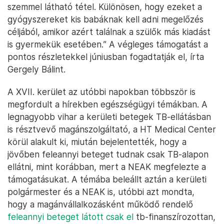
szemmel látható tétel. Különösen, hogy ezeket a
gyógyszereket kis babáknak kell adni megelőzés
céljából, amikor azért találnak a szülők más kiadást
is gyermekük esetében.” A végleges támogatást a
pontos részletekkel júniusban fogadtatják el, írta
Gergely Bálint.
A XVII. kerület az utóbbi napokban többször is
megfordult a hírekben egészségügyi témákban. A
legnagyobb vihar a kerületi betegek TB-ellátásban
is résztvevő magánszolgáltató, a HT Medical Center
körül alakult ki, miután bejelentették, hogy a
jövőben feleannyi beteget tudnak csak TB-alapon
ellátni, mint korábban, mert a NEAK megfelezte a
támogatásukat. A témába beleállt aztán a kerületi
polgármester és a NEAK is, utóbbi azt mondta,
hogy a magánvállalkozásként működő rendelő
feleannyi beteget látott csak el
tb-finanszírozottan,