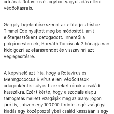
adnának Rotavírus és agyhártyagyulladás elleni
védőoltásra is.
Gergely bejelentése szerint az előterjesztéshez
Timmel Ede nyújtott még be módosítót, amit
előterjesztőként befogadott. Innentől a
polgármesternek, Horváth Tamásnak 3 hónapja van
kidolgozni az eljárásrendet és visszavinni azt
véglegesítésre.
A képviselő azt írta, hogy a Rotavírus és
Meningococcus B vírus elleni védőoltások
adagonként is súlyos tízezreket rónak a családi
kasszákra. Ezért kérte, hogy a szociális alapú
támogatás mellett vizsgálják meg az alanyi jogon
járót is, „hiszen egy 100 000 forintos egészségügyi
kiadás egy középosztálybeli család kasszáján is egy