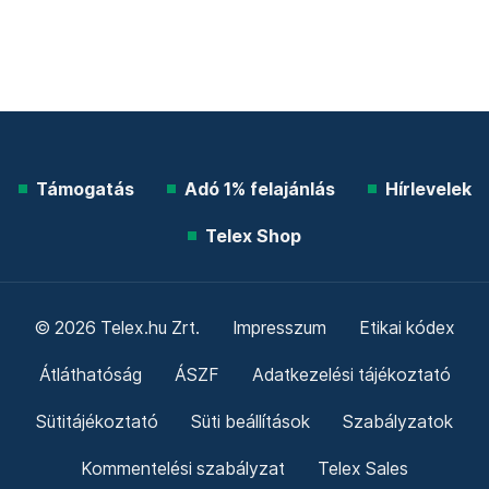
Támogatás
Adó 1% felajánlás
Hírlevelek
Telex Shop
© 2026 Telex.hu Zrt.
Impresszum
Etikai kódex
Átláthatóság
ÁSZF
Adatkezelési tájékoztató
Sütitájékoztató
Süti beállítások
Szabályzatok
Kommentelési szabályzat
Telex Sales