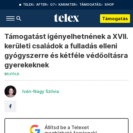
TELEX
AFTER
G7
KARAKTER
TÁMOGATÁS
SHOP
Támogatás
Támogatást igényelhetnének a XVII.
kerületi családok a fulladás elleni
gyógyszerre és kétféle védőoltásra
gyerekeknek
BELFÖLD
Iván-Nagy Szilvia
Állítsd be a Telexet