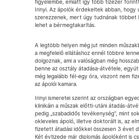
figyelembe, emiatt így több tízezer forint
Irinyi. Az ápolók érdekeltek abban, hog
szerezzenek, mert úgy tudnának többet 
lehet a bérmegtakarítás.
A legtöbb helyen még jut minden műszak
a megfelelő ellátáshoz ennél többre len
dolgoznak, ami a valóságban még hosszab
benne az osztály átadása-átvétele, egyút
még legalább fél-egy óra, viszont nem fize
az ápolói kamara.
Irinyi ismeretei szerint az országban eg
klinikáin a műszak előtti-utáni átadás-átv
pedig „szabadidős tevékenység”, mint sok
okleveles ápoló, illetve doktorált is, az 
fizetett átadási időkkel összesen 3 évet do
Két évtizede már diplomás ápolóként is c