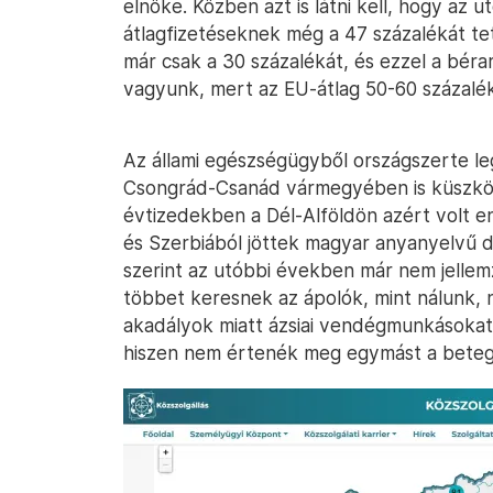
elnöke. Közben azt is látni kell, hogy az 
átlagfizetéseknek még a 47 százalékát te
már csak a 30 százalékát, és ezzel a bér
vagyunk, mert az EU-átlag 50-60 százalék
Az állami egészségügyből országszerte le
Csongrád-Csanád vármegyében is küszködü
évtizedekben a Dél-Alföldön azért volt 
és Szerbiából jöttek magyar anyanyelvű d
szerint az utóbbi években már nem jelle
többet keresnek az ápolók, mint nálunk, ne
akadályok miatt ázsiai vendégmunkásokat
hiszen nem értenék meg egymást a beteg