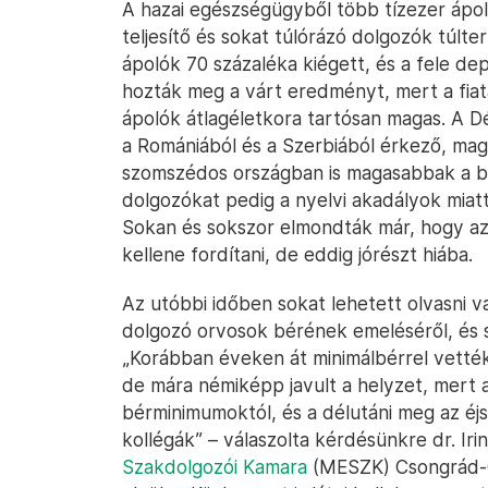
A hazai egészségügyből több tízezer ápol
teljesítő és sokat túlórázó dolgozók túlte
ápolók 70 százaléka kiégett, és a fele d
hozták meg a várt eredményt, mert a fia
ápolók átlagéletkora tartósan magas. A 
a Romániából és a Szerbiából érkező, mag
szomszédos országban is magasabbak a bé
dolgozókat pedig a nyelvi akadályok miat
Sokan és sokszor elmondták már, hogy az
kellene fordítani, de eddig jórészt hiába.
Az utóbbi időben sokat lehetett olvasni v
dolgozó orvosok bérének emeléséről, és 
„Korábban éveken át minimálbérrel vették
de mára némiképp javult a helyzet, mert 
bérminimumoktól, és a délutáni meg az éj
kollégák” – válaszolta kérdésünkre dr. Iri
Szakdolgozói Kamara
(MESZK) Csongrád-C