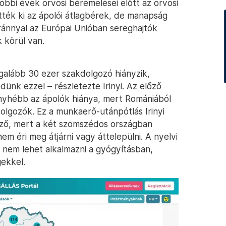
utóbbi évek orvosi béremelései előtt az orvosi
tték ki az ápolói átlagbérek, de manapság
aránnyal az Európai Unióban sereghajtók
 körül van.
galább 30 ezer szakdolgozó hiányzik,
nk ezzel – részletezte Irinyi. Az előző
enyhébb az ápolók hiánya, mert Romániából
olgozók. Ez a munkaerő-utánpótlás Irinyi
mző, mert a két szomszédos országban
m éri meg átjárni vagy áttelepülni. A nyelvi
 nem lehet alkalmazni a gyógyításban,
ekkel.