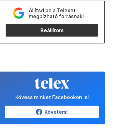
Állítsd be a Telexet
megbízható forrásnak!
Beállítom
Kövess minket Facebookon is!
Követem!