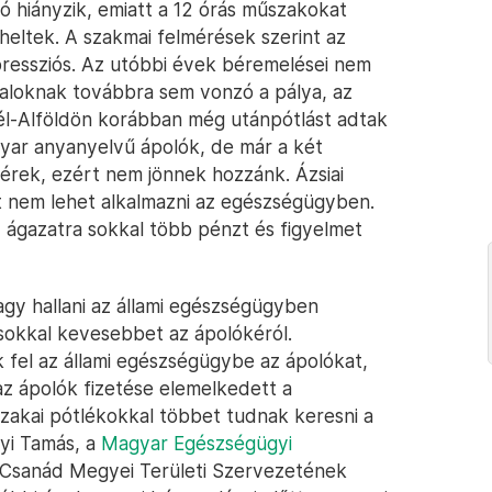
ó hiányzik, emiatt a 12 órás műszakokat
rheltek. A szakmai felmérések szerint az
epressziós. Az utóbbi évek béremelései nem
taloknak továbbra sem vonzó a pálya, az
Dél-Alföldön korábban még utánpótlást adtak
yar anyanyelvű ápolók, de már a két
rek, ezért nem jönnek hozzánk. Ázsiai
t nem lehet alkalmazni az egészségügyben.
 ágazatra sokkal több pénzt és figyelmet
agy hallani az állami egészségügyben
sokkal kevesebbet az ápolókéról.
 fel az állami egészségügybe az ápolókat,
az ápolók fizetése elemelkedett a
szakai pótlékokkal többet tudnak keresni a
nyi Tamás, a
Magyar Egészségügyi
sanád Megyei Területi Szervezetének