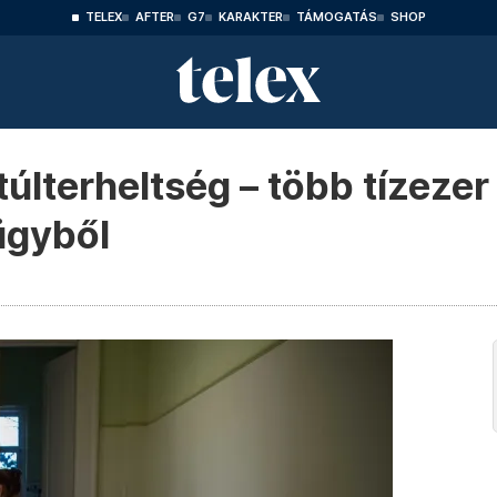
TELEX
AFTER
G7
KARAKTER
TÁMOGATÁS
SHOP
túlterheltség – több tízezer
ügyből