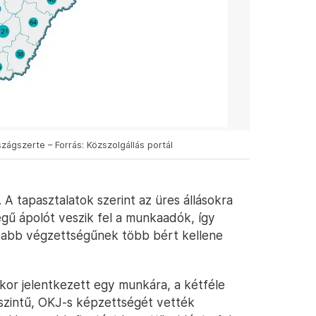
szágszerte – Forrás: Közszolgállás portál
 A tapasztalatok szerint az üres állásokra
gű ápolót veszik fel a munkaadók, így
sabb végzettségűnek több bért kellene
kor jelentkezett egy munkára, a kétféle
szintű, OKJ-s képzettségét vették