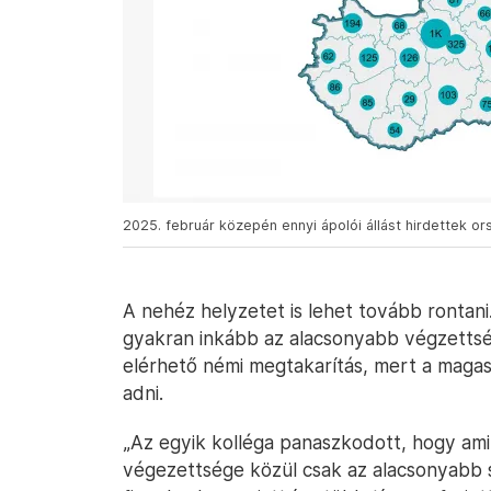
2025. február közepén ennyi ápolói állást hirdettek or
A nehéz helyzetet is lehet tovább rontani.
gyakran inkább az alacsonyabb végzettsé
elérhető némi megtakarítás, mert a maga
adni.
„Az egyik kolléga panaszkodott, hogy ami
végezettsége közül csak az alacsonyabb 