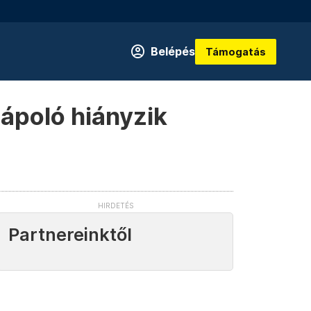
Belépés
Támogatás
 ápoló hiányzik
Partnereinktől