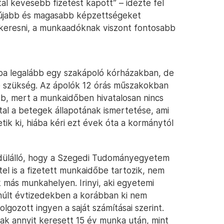
tal kevesebb fizetést kapott” – idézte fel
y újabb és magasabb képzettségeket
keresni, a munkaadóknak viszont fontosabb
ba legalább egy szakápoló kórházakban, de
ne szükség. Az ápolók 12 órás műszakokban
b, mert a munkaidőben hivatalosan nincs
tal a betegek állapotának ismertetése, ami
tik ki, hiába kéri ezt évek óta a kormánytól
yedülálló, hogy a Szegedi Tudományegyetem
étel is a fizetett munkaidőbe tartozik, nem
 más munkahelyen. Irinyi, aki egyetemi
elmúlt évtizedekben a korábban ki nem
lgozott ingyen a saját számításai szerint.
sak annyit keresett 15 év munka után, mint