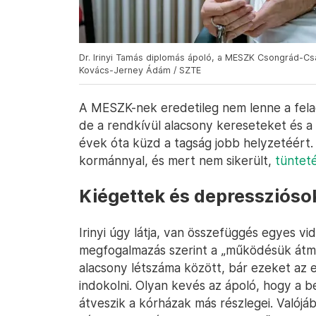
Dr. Irinyi Tamás diplomás ápoló, a MESZK Csongrád-Cs
Kovács-Jerney Ádám / SZTE
A MESZK-nek eredetileg nem lenne a fela
de a rendkívül alacsony kereseteket és a
évek óta küzd a tagság jobb helyzetéért. 
kormánnyal, és mert nem sikerült,
tüntet
Kiégettek és depresszióso
Irinyi úgy látja, van összefüggés egyes vi
megfogalmazás szerint a „működésük átme
alacsony létszáma között, bár ezeket az 
indokolni. Olyan kevés az ápoló, hogy a b
átveszik a kórházak más részlegei. Valójá