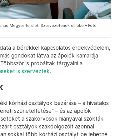
anád Megyei Területi Szervezetének elnöke – Fotó:
data a bérekkel kapcsolatos érdekvédelem,
 más gondokat látva az ápolók kamarája
Többször is próbáltak tárgyalni a
éseket is szerveztek
.
k
déki kórházi osztályok bezárása – a hivatalos
neti szüneteltetése” – és az ápolók
eseteket a szakorvosok hiányával szokták
ezárt osztályok szakdolgozóit azonnal
ban sokkal több kórházi osztályt be lehetne