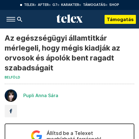
TELEX
AFTER
G7
KARAKTER
TÁMOGATÁS
SHOP
Támogatás
Az egészségügyi államtitkár
mérlegeli, hogy mégis kiadják az
orvosok és ápolók bent ragadt
szabadságait
BELFÖLD
Pupli Anna Sára
Állítsd be a Telexet