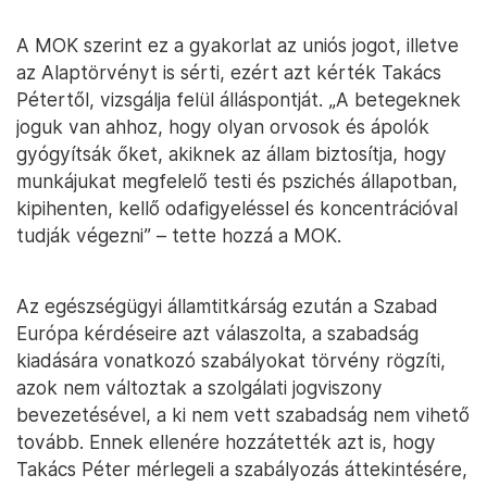
A MOK szerint ez a gyakorlat az uniós jogot, illetve
az Alaptörvényt is sérti, ezért azt kérték Takács
Pétertől, vizsgálja felül álláspontját. „A betegeknek
joguk van ahhoz, hogy olyan orvosok és ápolók
gyógyítsák őket, akiknek az állam biztosítja, hogy
munkájukat megfelelő testi és pszichés állapotban,
kipihenten, kellő odafigyeléssel és koncentrációval
tudják végezni” – tette hozzá a MOK.
Az egészségügyi államtitkárság ezután a Szabad
Európa kérdéseire azt válaszolta, a szabadság
kiadására vonatkozó szabályokat törvény rögzíti,
azok nem változtak a szolgálati jogviszony
bevezetésével, a ki nem vett szabadság nem vihető
tovább. Ennek ellenére hozzátették azt is, hogy
Takács Péter mérlegeli a szabályozás áttekintésére,