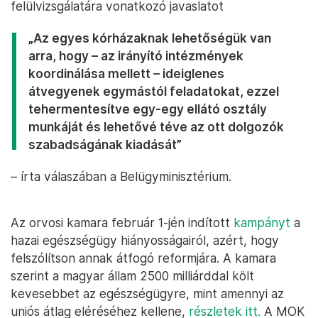
felülvizsgálatára vonatkozó javaslatot
„Az egyes kórházaknak lehetőségük van
arra, hogy – az irányító intézmények
koordinálása mellett – ideiglenes
átvegyenek egymástól feladatokat, ezzel
tehermentesítve egy-egy ellátó osztály
munkáját és lehetővé téve az ott dolgozók
szabadságának kiadását”
– írta válaszában a Belügyminisztérium.
Az orvosi kamara február 1-jén indított
kampányt
a
hazai egészségügy hiányosságairól, azért, hogy
felszólítson annak átfogó reformjára. A kamara
szerint a magyar állam 2500 milliárddal költ
kevesebbet az egészségügyre, mint amennyi az
uniós átlag eléréséhez kellene,
részletek itt.
A MOK