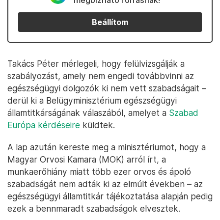
megbízható forrásnak!
Beállítom
Takács Péter mérlegeli, hogy felülvizsgálják a
szabályozást, amely nem engedi továbbvinni az
egészségügyi dolgozók ki nem vett szabadságait –
derül ki a Belügyminisztérium egészségügyi
államtitkárságának válaszából, amelyet a
Szabad
Európa kérdéseire
küldtek.
A lap azután kereste meg a minisztériumot, hogy a
Magyar Orvosi Kamara (MOK) arról írt, a
munkaerőhiány miatt több ezer orvos és ápoló
szabadságát nem adták ki az elmúlt években – az
egészségügyi államtitkár tájékoztatása alapján pedig
ezek a bennmaradt szabadságok elvesztek.