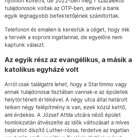
nyomon követni, de 2022-ben még 7 százalékos
tulajdonosok voltak az OTP-ben, amivel a bank
egyik legnagyobb befektetőjének számítottak.
Telefonon és emailen is kerestük a céget, hogy mik
a terveik a soproni ingatlannal, de egyelőre nem
kaptunk választ.
Az egyik rész az evangélikus, a másik a
katolikus egyházé volt
Arról csak találgatni lehet, hogy a Startimmo vagy
annak tulajdonosai tisztában vannak-e az épületek
helytörténeti értékével. A négy utca által határolt
telken négy felépítmény is van, ezek közül kettő,
ami érdekes. A József Attila utcára néző épület
homlokzatán átvészelte az idők változásait a míves
bejáratot díszítő Luther-rózsa, hirdetve az ingatlan