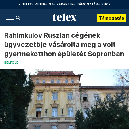
TELEX
AFTER
G7
KARAKTER
TÁMOGATÁS
SHOP
Támogatás
Rahimkulov Ruszlan cégének
ügyvezetője vásárolta meg a volt
gyermekotthon épületét Sopronban
BELFÖLD