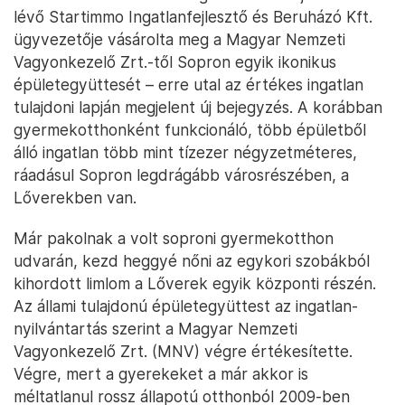
lévő Startimmo Ingatlanfejlesztő és Beruházó Kft.
ügyvezetője vásárolta meg a Magyar Nemzeti
Vagyonkezelő Zrt.-től Sopron egyik ikonikus
épületegyüttesét – erre utal az értékes ingatlan
tulajdoni lapján megjelent új bejegyzés. A korábban
gyermekotthonként funkcionáló, több épületből
álló ingatlan több mint tízezer négyzetméteres,
ráadásul Sopron legdrágább városrészében, a
Lőverekben van.
Már pakolnak a volt soproni gyermekotthon
udvarán, kezd heggyé nőni az egykori szobákból
kihordott limlom a Lőverek egyik központi részén.
Az állami tulajdonú épületegyüttest az ingatlan-
nyilvántartás szerint a Magyar Nemzeti
Vagyonkezelő Zrt. (MNV) végre értékesítette.
Végre, mert a gyerekeket a már akkor is
méltatlanul rossz állapotú otthonból 2009-ben