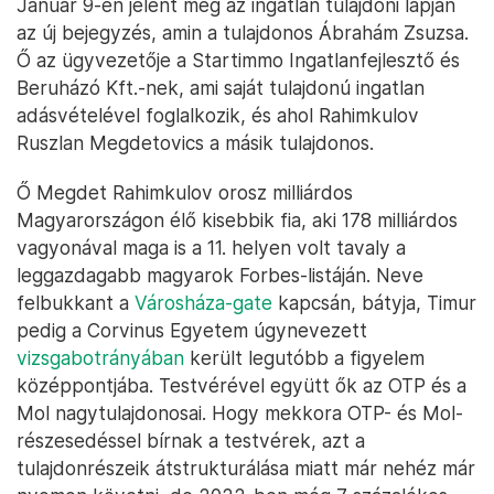
Január 9-én jelent meg az ingatlan tulajdoni lapján
az új bejegyzés, amin a tulajdonos Ábrahám Zsuzsa.
Ő az ügyvezetője a Startimmo Ingatlanfejlesztő és
Beruházó Kft.-nek, ami saját tulajdonú ingatlan
adásvételével foglalkozik, és ahol Rahimkulov
Ruszlan Megdetovics a másik tulajdonos.
Ő Megdet Rahimkulov orosz milliárdos
Magyarországon élő kisebbik fia, aki 178 milliárdos
vagyonával maga is a 11. helyen volt tavaly a
leggazdagabb magyarok Forbes-listáján. Neve
felbukkant a
Városháza-gate
kapcsán, bátyja, Timur
pedig a Corvinus Egyetem úgynevezett
vizsgabotrányában
került legutóbb a figyelem
középpontjába. Testvérével együtt ők az OTP és a
Mol nagytulajdonosai. Hogy mekkora OTP- és Mol-
részesedéssel bírnak a testvérek, azt a
tulajdonrészeik átstrukturálása miatt már nehéz már