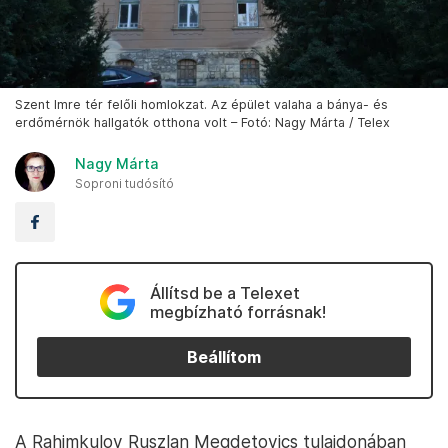
Szent Imre tér felőli homlokzat. Az épület valaha a bánya- és
erdőmérnök hallgatók otthona volt – Fotó: Nagy Márta / Telex
Nagy Márta
Soproni tudósító
Állítsd be a Telexet
megbízható forrásnak!
Beállítom
A Rahimkulov Ruszlan Megdetovics tulajdonában