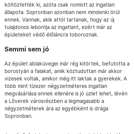
költöztették ki, azóta csak romlott az ingatlan
állapota. Sopronban azonban nem mindenki örül
ennek. Vannak, akik attól tartanak, hogy az új
tulajdonos lebontja az ingatlant, ezért már az
épületeket védő élőláncra toboroznak.
Semmi sem jó
Az épület ablaküvegei már rég kitörtek, befutotta a
borostyán a falakat, amik köztudottan már akkor
vizesek voltak, amikor még itt laktak a gyerekek. A
több mint tízezer négyzetméteres ingatlan
megvásárlása ennek ellenére is jó üzlet lehet, lévén
a Lőverek városrészben a legmagasabb a
négyzetméterek ára az egyébként is drága
Sopronban.