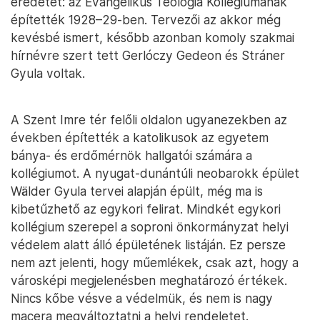
eredetét: az Evangélikus Teológia Kollégiumának
építették 1928–29-ben. Tervezői az akkor még
kevésbé ismert, később azonban komoly szakmai
hírnévre szert tett Gerlóczy Gedeon és Stráner
Gyula voltak.
A Szent Imre tér felőli oldalon ugyanezekben az
években építették a katolikusok az egyetem
bánya- és erdőmérnök hallgatói számára a
kollégiumot. A nyugat-dunántúli neobarokk épület
Wälder Gyula tervei alapján épült, még ma is
kibetűzhető az egykori felirat. Mindkét egykori
kollégium szerepel a soproni önkormányzat helyi
védelem alatt álló épületének listáján. Ez persze
nem azt jelenti, hogy műemlékek, csak azt, hogy a
városképi megjelenésben meghatározó értékek.
Nincs kőbe vésve a védelmük, és nem is nagy
macera megváltoztatni a helyi rendeletet.