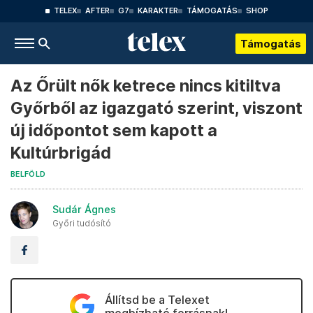
TELEX
AFTER
G7
KARAKTER
TÁMOGATÁS
SHOP
Támogatás
Az Őrült nők ketrece nincs kitiltva
Győrből az igazgató szerint, viszont
új időpontot sem kapott a
Kultúrbrigád
BELFÖLD
Sudár Ágnes
Győri tudósító
Állítsd be a Telexet