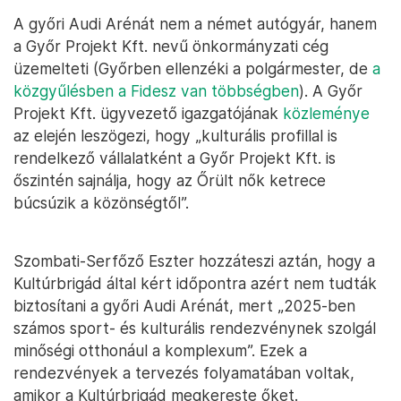
A győri Audi Arénát nem a német autógyár, hanem
a Győr Projekt Kft. nevű önkormányzati cég
üzemelteti (Győrben ellenzéki a polgármester, de
a
közgyűlésben a Fidesz van többségben
). A Győr
Projekt Kft. ügyvezető igazgatójának
közleménye
az elején leszögezi, hogy „kulturális profillal is
rendelkező vállalatként a Győr Projekt Kft. is
őszintén sajnálja, hogy az Őrült nők ketrece
búcsúzik a közönségtől”.
Szombati-Serfőző Eszter hozzáteszi aztán, hogy a
Kultúrbrigád által kért időpontra azért nem tudták
biztosítani a győri Audi Arénát, mert „2025-ben
számos sport- és kulturális rendezvénynek szolgál
minőségi otthonául a komplexum”. Ezek a
rendezvények a tervezés folyamatában voltak,
amikor a Kultúrbrigád megkereste őket.