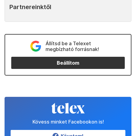
Partnereinktől
Állítsd be a Telexet
megbízható forrásnak!
Beállítom
Kövess minket Facebookon is!