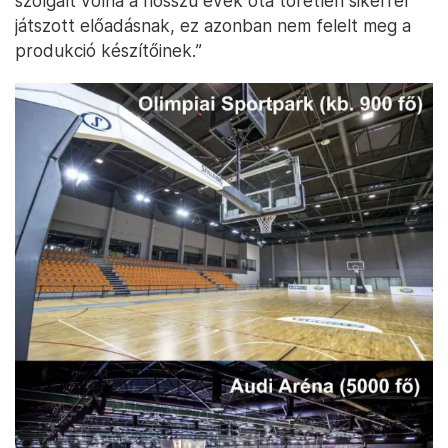
szolgált volna a hosszú évek óta töretlen sikerrel
játszott előadásnak, ez azonban nem felelt meg a
produkció készítőinek.”