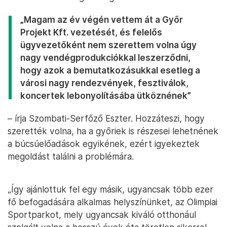
„Magam az év végén vettem át a Győr
Projekt Kft. vezetését, és felelős
ügyvezetőként nem szerettem volna úgy
nagy vendégprodukciókkal leszerződni,
hogy azok a bemutatkozásukkal esetleg a
városi nagy rendezvények, fesztiválok,
koncertek lebonyolításába ütköznének”
– írja Szombati-Serfőző Eszter. Hozzáteszi, hogy
szerették volna, ha a győriek is részesei lehetnének
a búcsúelőadások egyikének, ezért igyekeztek
megoldást találni a problémára.
„Így ajánlottuk fel egy másik, ugyancsak több ezer
fő befogadására alkalmas helyszínünket, az Olimpiai
Sportparkot, mely ugyancsak kiváló otthonául