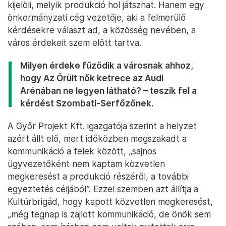
kijelöli, melyik produkció hol játszhat. Hanem egy
önkormányzati cég vezetője, aki a felmerülő
kérdésekre választ ad, a közösség nevében, a
város érdekeit szem előtt tartva.
Milyen érdeke fűződik a városnak ahhoz,
hogy Az Őrült nők ketrece az Audi
Arénában ne legyen látható? – teszik fel a
kérdést Szombati-Serfőzőnek.
A Győr Projekt Kft. igazgatója szerint a helyzet
azért állt elő, mert időközben megszakadt a
kommunikáció a felek között, „sajnos
ügyvezetőként nem kaptam közvetlen
megkeresést a produkció részéről, a további
egyeztetés céljából”. Ezzel szemben azt állítja a
Kultúrbrigád, hogy kapott közvetlen megkeresést,
„még tegnap is zajlott kommunikáció, de önök sem