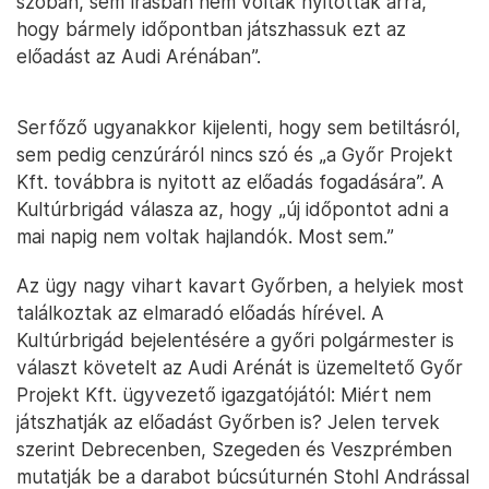
szóban, sem írásban nem voltak nyitottak arra,
hogy bármely időpontban játszhassuk ezt az
előadást az Audi Arénában”.
Serfőző ugyanakkor kijelenti, hogy sem betiltásról,
sem pedig cenzúráról nincs szó és „a Győr Projekt
Kft. továbbra is nyitott az előadás fogadására”. A
Kultúrbrigád válasza az, hogy „új időpontot adni a
mai napig nem voltak hajlandók. Most sem.”
Az ügy nagy vihart kavart Győrben, a helyiek most
találkoztak az elmaradó előadás hírével. A
Kultúrbrigád bejelentésére a győri polgármester is
választ követelt az Audi Arénát is üzemeltető Győr
Projekt Kft. ügyvezető igazgatójától: Miért nem
játszhatják az előadást Győrben is? Jelen tervek
szerint Debrecenben, Szegeden és Veszprémben
mutatják be a darabot búcsúturnén Stohl Andrással