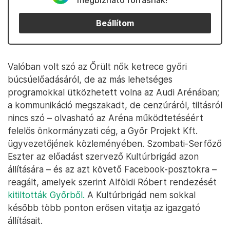
megbízható forrásnak!
Beállítom
Valóban volt szó az Őrült nők ketrece győri
búcsúelőadásáról, de az más lehetséges
programokkal ütközhetett volna az Audi Arénában;
a kommunikáció megszakadt, de cenzúráról, tiltásról
nincs szó – olvasható az Aréna működtetéséért
felelős önkormányzati cég, a Győr Projekt Kft.
ügyvezetőjének közleményében. Szombati-Serfőző
Eszter az előadást szervező Kultúrbrigád azon
állítására – és az azt követő Facebook-posztokra –
reagált, amelyek szerint Alföldi Róbert rendezését
kitiltották Győrből.
A Kultúrbrigád nem sokkal
később több ponton erősen vitatja az igazgató
állításait.