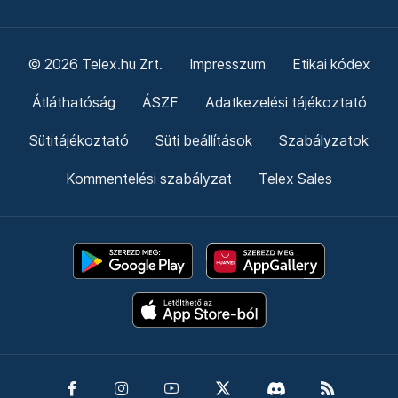
© 2026 Telex.hu Zrt.
Impresszum
Etikai kódex
Átláthatóság
ÁSZF
Adatkezelési tájékoztató
Sütitájékoztató
Süti beállítások
Szabályzatok
Kommentelési szabályzat
Telex Sales