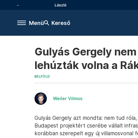
László
Menü
Kereső
Gulyás Gergely nem t
lehúzták volna a Rá
BELFÖLD
Weiler Vilmos
Gulyás Gergely azt mondta: nem tud róla,
Budapest projektért cserébe vállalt infrast
korábban szerepelt egy új villamosvonal f