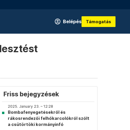
Belépés
Támogatás
lesztést
Friss bejegyzések
2025. January 23. – 12:28
Bombafenyegetésekről és
rákosrendezői felhőkarcolókról szólt
a csütörtöki kormányinfó