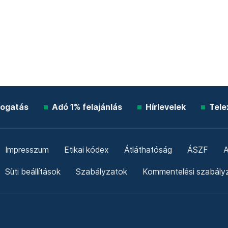
ogatás
Adó 1% felajánlás
Hírlevelek
Tele
Impresszum
Etikai kódex
Átláthatóság
ÁSZF
A
Süti beállítások
Szabályzatok
Kommentelési szabály