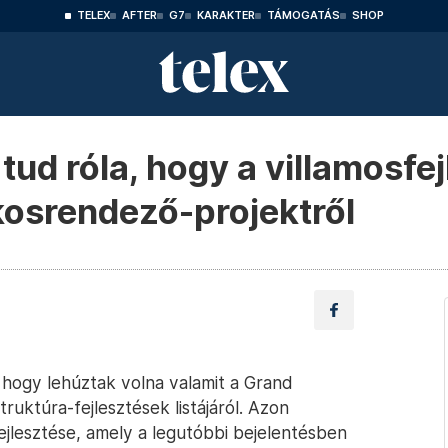
TELEX
AFTER
G7
KARAKTER
TÁMOGATÁS
SHOP
ud róla, hogy a villamosfej
kosrendező-projektről
 hogy lehúztak volna valamit a Grand
ruktúra-fejlesztések listájáról. Azon
ejlesztése, amely a legutóbbi bejelentésben