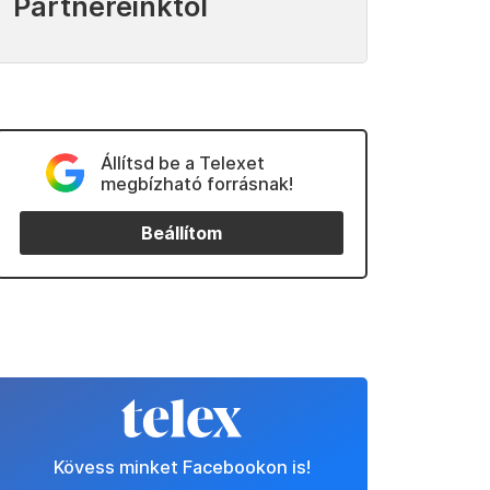
Partnereinktől
Állítsd be a Telexet
megbízható forrásnak!
Beállítom
Kövess minket Facebookon is!