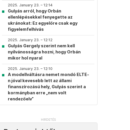
2025. January 23. – 12:14
Gulyás arról, hogy Orbán
ellenlépésekkel fenyegette az
ukránokat: Ez egyelőre csak egy
figyelemfelhívás
2025. January 23. – 12:12
Gulyás Gergely szerint nem kell
nyilvánosságra hozni, hogy Orbán
mikor hol nyaral
2025. January 23. – 12:10
A modellváltásra nemet mondó ELTE-
n jóval kevesebb lett az állami
finanszírozású hely, Gulyás szerint a
kormányban erre „nem volt
rendezőelv”