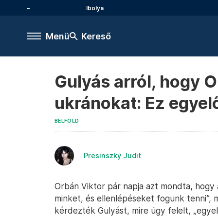
Ibolya
Menü
Kereső
Gulyás arról, hogy 
ukránokat: Ez egyel
BELFÖLD
Presinszky Judit
Orbán Viktor pár napja azt mondta, hogy
minket, és ellenlépéseket fogunk tenni”, 
kérdezték Gulyást, mire úgy felelt, „egyel