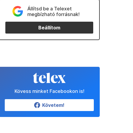
Állítsd be a Telexet
megbízható forrásnak!
Beállítom
Kövess minket Facebookon is!
Követem!