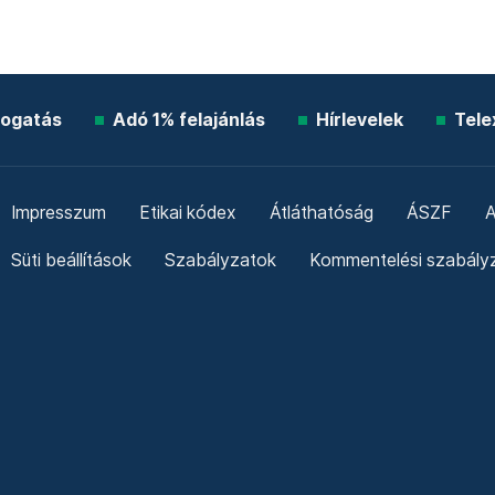
ogatás
Adó 1% felajánlás
Hírlevelek
Tele
Impresszum
Etikai kódex
Átláthatóság
ÁSZF
A
Süti beállítások
Szabályzatok
Kommentelési szabály