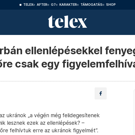
TELEX
AFTER
G7
KARAKTER
TÁMOGATÁS
SHOP
Orbán ellenlépésekkel fenye
őre csak egy figyelemfelhív
 az ukránok „a végén még felidegesítenek
mik lesznek ezek az ellenlépések? –
őre felhívtuk erre az ukránok figyelmét”.