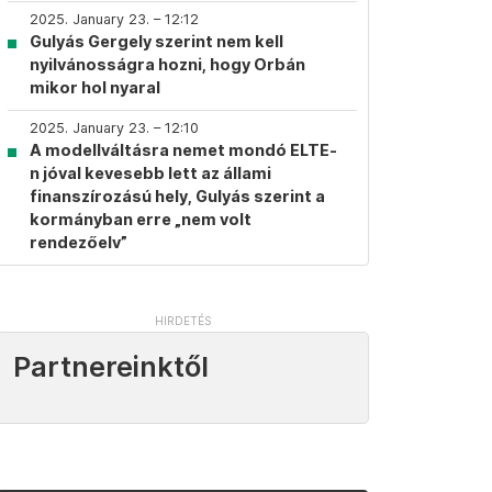
2025. January 23. – 12:12
Gulyás Gergely szerint nem kell
nyilvánosságra hozni, hogy Orbán
mikor hol nyaral
2025. January 23. – 12:10
A modellváltásra nemet mondó ELTE-
n jóval kevesebb lett az állami
finanszírozású hely, Gulyás szerint a
kormányban erre „nem volt
rendezőelv”
Partnereinktől