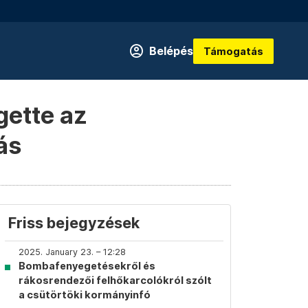
Belépés
Támogatás
gette az
ás
Friss bejegyzések
2025. January 23. – 12:28
Bombafenyegetésekről és
rákosrendezői felhőkarcolókról szólt
a csütörtöki kormányinfó