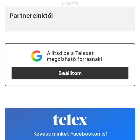
Partnereinktől
Állítsd be a Telexet
megbízható forrásnak!
Beállítom
Kövess minket Facebookon is!