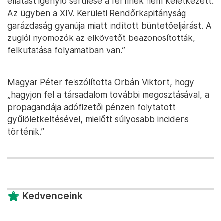
ellátást igénylő sérülése a férfinek nem keletkezett.
Az ügyben a XIV. Kerületi Rendőrkapitányság
garázdaság gyanúja miatt indított büntetőeljárást. A
zuglói nyomozók az elkövetőt beazonosították,
felkutatása folyamatban van.”
Magyar Péter felszólította Orbán Viktort, hogy
„hagyjon fel a társadalom további megosztásával, a
propagandája adófizetői pénzen folytatott
gyűlöletkeltésével, mielőtt súlyosabb incidens
történik.”
Kedvenceink