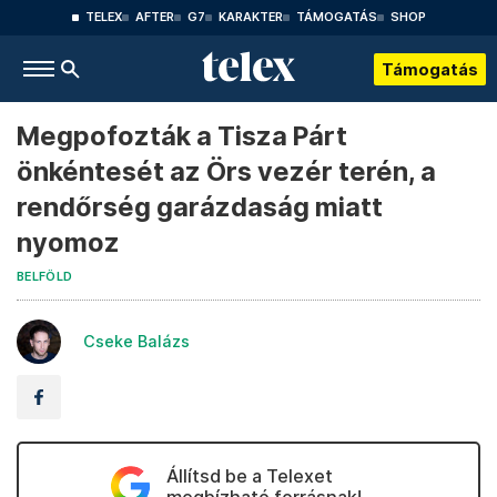
TELEX
AFTER
G7
KARAKTER
TÁMOGATÁS
SHOP
Támogatás
Megpofozták a Tisza Párt
önkéntesét az Örs vezér terén, a
rendőrség garázdaság miatt
nyomoz
BELFÖLD
Cseke Balázs
Állítsd be a Telexet