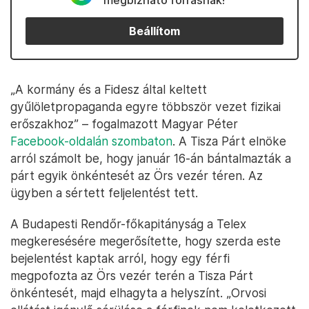
megbízható forrásnak!
Beállítom
„A kormány és a Fidesz által keltett
gyűlöletpropaganda egyre többször vezet fizikai
erőszakhoz” – fogalmazott Magyar Péter
Facebook-oldalán szombaton
. A Tisza Párt elnöke
arról számolt be, hogy január 16-án bántalmazták a
párt egyik önkéntesét az Örs vezér téren. Az
ügyben a sértett feljelentést tett.
A Budapesti Rendőr-főkapitányság a Telex
megkeresésére megerősítette, hogy szerda este
bejelentést kaptak arról, hogy egy férfi
megpofozta az Örs vezér terén a Tisza Párt
önkéntesét, majd elhagyta a helyszínt. „Orvosi