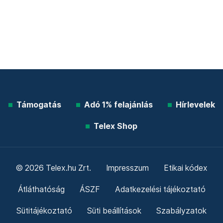
Támogatás
Adó 1% felajánlás
Hírlevelek
Telex Shop
© 2026 Telex.hu Zrt.
Impresszum
Etikai kódex
Átláthatóság
ÁSZF
Adatkezelési tájékoztató
Sütitájékoztató
Süti beállítások
Szabályzatok