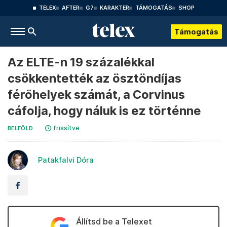
TELEX
AFTER
G7
KARAKTER
TÁMOGATÁS
SHOP
Támogatás
Az ELTE-n 19 százalékkal
csökkentették az ösztöndíjas
férőhelyek számát, a Corvinus
cáfolja, hogy náluk is ez történne
frissítve
BELFÖLD
Patakfalvi Dóra
Állítsd be a Telexet