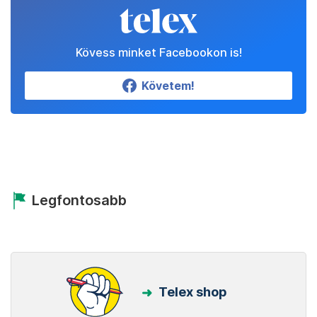
Kövess minket Facebookon is!
Követem!
Legfontosabb
Telex shop