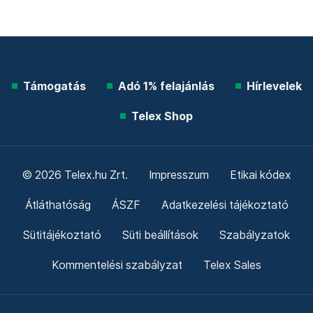
Támogatás
Adó 1% felajánlás
Hírlevelek
Telex Shop
© 2026 Telex.hu Zrt.
Impresszum
Etikai kódex
Átláthatóság
ÁSZF
Adatkezelési tájékoztató
Sütitájékoztató
Süti beállítások
Szabályzatok
Kommentelési szabályzat
Telex Sales