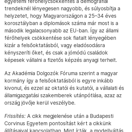
egyetemi férőhelycsökkentés a demográfiai
trendeknél lényegesen nagyobb, és súlyosbítja a
helyzetet, hogy Magyarországon a 25–34 éves
korosztályban a diplomások száma már most is a
második legalacsonyabb az EU-ban. Így az állami
férőhelyek csökkentése sok fiatalt lényegében
kizár a felsőoktatásból, vagy eladósodásra
kényszeríti őket, és csak a jómódú családok
képesek vállalni a fizetős képzés anyagi terheit.
Az Akadémia Dolgozók Fóruma szerint a magyar
kormány így a felsőoktatásból is egyre inkább
kivonul, és ezzel az oktatói és kutatói, a vállalati és
államigazgatási szakemberek utánpótlása, azaz az
ország jövője kerül veszélybe.
Frissítés:
A cikk megjelenése után a Budapesti
Corvinus Egyetem pontosítást kért a cikkünk
állításaival kapcsolatban. Mint írták, a modellváltás