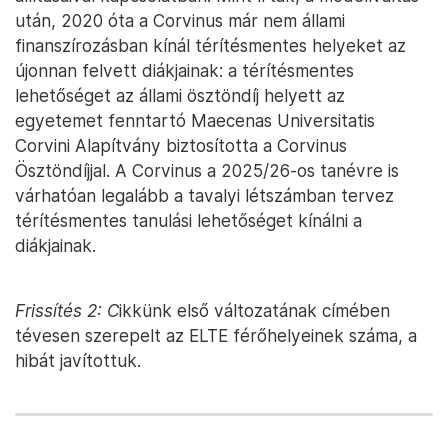
után, 2020 óta a Corvinus már nem állami
finanszírozásban kínál térítésmentes helyeket az
újonnan felvett diákjainak: a térítésmentes
lehetőséget az állami ösztöndíj helyett az
egyetemet fenntartó Maecenas Universitatis
Corvini Alapítvány biztosította a Corvinus
Ösztöndíjjal. A Corvinus a 2025/26-os tanévre is
várhatóan legalább a tavalyi létszámban tervez
térítésmentes tanulási lehetőséget kínálni a
diákjainak.
Frissítés 2: C
ikkünk első változatának címében
tévesen szerepelt az ELTE férőhelyeinek száma, a
hibát javítottuk.