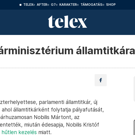
TELEX
AFTER
G7
KARAKTER
TÁMOGATÁS
SHOP
árminisztérium államtitkára
zterhelyettese, parlamenti államtitkár, új
ahol államtitkárként folytatja pályafutását,
párhuzamosan Nobilis Mártont, az
entették, miután édesapja, Nobilis Kristóf
k
hűtlen kezelés
miatt.