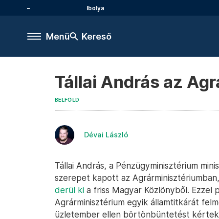
Ibolya
Menü
Kereső
Tállai András az Agr
BELFÖLD
Dévai László
Tállai András, a Pénzügyminisztérium minis
szerepet kapott az Agrárminisztériumban, 
derül ki
a friss Magyar Közlönyből. Ezzel 
Agrárminisztérium egyik államtitkárát felm
üzletember ellen börtönbüntetést kérte