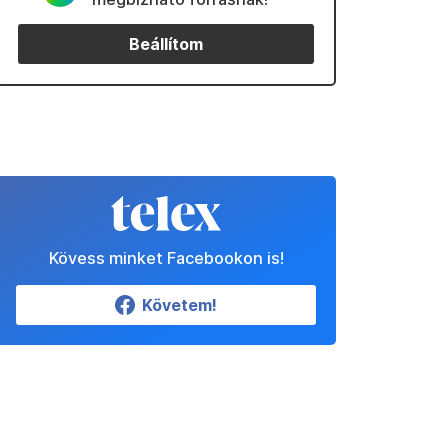
Beállítom
Kövess minket Facebookon is!
Követem!