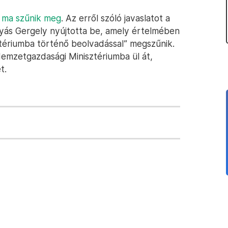
n
ma szűnik meg
. Az erről szóló javaslatot a
lyás Gergely nyújtotta be, amely értelmében
tériumba történő beolvadással” megszűnik.
emzetgazdasági Minisztériumba ül át,
t.