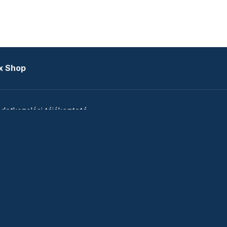
x Shop
datkezelési tájékoztató
zat
Telex Sales