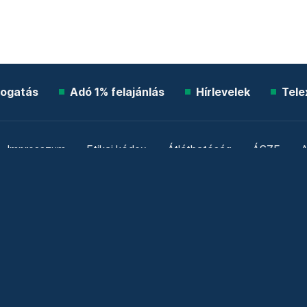
ogatás
Adó 1% felajánlás
Hírlevelek
Tele
Impresszum
Etikai kódex
Átláthatóság
ÁSZF
A
Süti beállítások
Szabályzatok
Kommentelési szabály