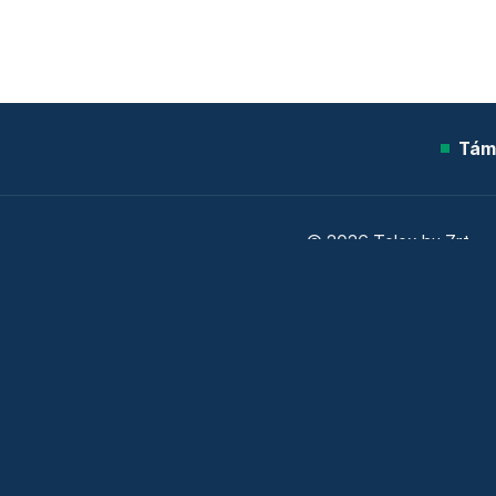
Tám
© 2026 Telex.hu Zrt.
Sütitájékoztató