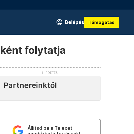
Belépés
Támogatás
ként folytatja
Partnereinktől
Állítsd be a Telexet
megbízható forrásnak!