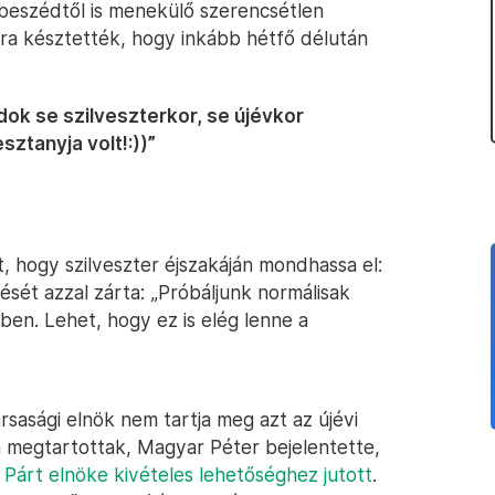
beszédtől is menekülő szerencsétlen
rra késztették, hogy inkább hétfő délután
ok se szilveszterkor, se újévkor
ztanyja volt!:))”
t, hogy szilveszter éjszakáján mondhassa el:
ését azzal zárta: „Próbáljunk normálisak
en. Lehet, hogy ez is elég lenne a
sasági elnök nem tartja meg azt az újévi
megtartottak, Magyar Péter bejelentette,
a Párt elnöke kivételes lehetőséghez jutott
.