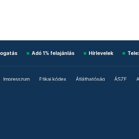
ogatás
Adó 1% felajánlás
Hírlevelek
Tele
Impresszum
Etikai kódex
Átláthatóság
ÁSZF
A
Süti beállítások
Szabályzatok
Kommentelési szabály