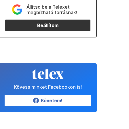
Állítsd be a Telexet
megbízható forrásnak!
Beállítom
Kövess minket Facebookon is!
Követem!