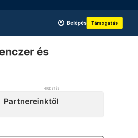
Belépés
Támogatás
enczer és
Partnereinktől