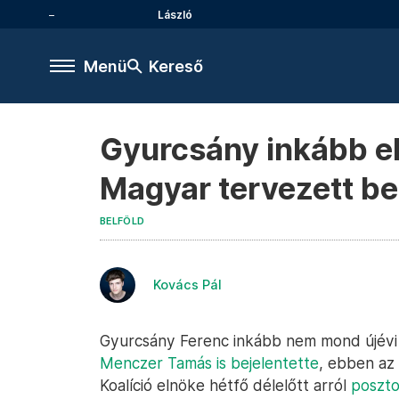
László
Menü
Kereső
Gyurcsány inkább e
Magyar tervezett be
BELFÖLD
Kovács Pál
Gyurcsány Ferenc inkább nem mond újévi
Menczer Tamás is bejelentette
, ebben az
Koalíció elnöke hétfő délelőtt arról
poszto