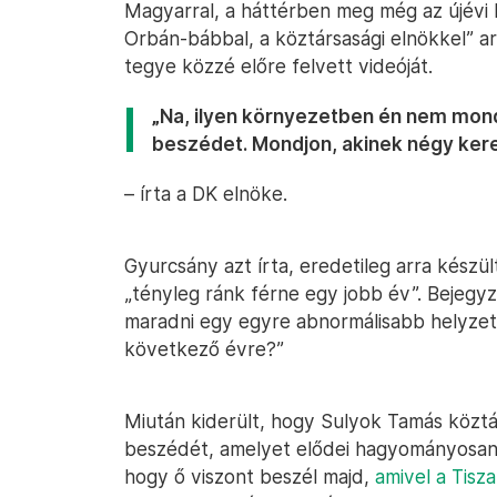
Magyarral, a háttérben meg még az újévi 
Orbán-bábbal, a köztársasági elnökkel” a
tegye közzé előre felvett videóját.
„Na, ilyen környezetben én nem mond
beszédet. Mondjon, akinek négy keres
– írta a DK elnöke.
Gyurcsány azt írta, eredetileg arra készül
„tényleg ránk férne egy jobb év”. Bejegyz
maradni egy egyre abnormálisabb helyzetb
következő évre?”
Miután kiderült, hogy Sulyok Tamás köztár
beszédét, amelyet elődei hagyományosan 
hogy ő viszont beszél majd,
amivel a Tisz