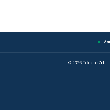
Tám
© 2026 Telex.hu Zrt.
Sütitájékoztató