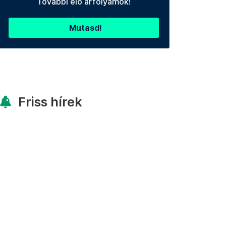
További élő árfolyamok!
Mutasd!
Friss hírek