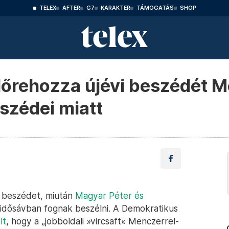
TELEX
AFTER
G7
KARAKTER
TÁMOGATÁS
SHOP
lőrehozza újévi beszédét M
szédei miatt
 beszédet, miután
Magyar Péter és
 idősávban fognak beszélni. A Demokratikus
lt
, hogy a „jobboldali »vircsaft« Menczerrel-