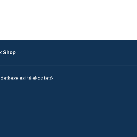
x Shop
datkezelési tájékoztató
zat
Telex Sales