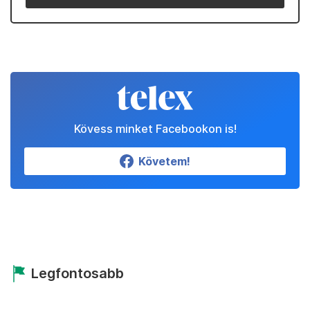
Kövess minket Facebookon is!
Követem!
Legfontosabb