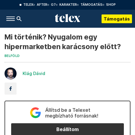
TELEX
AFTER
G7
KARAKTER
TÁMOGATÁS
SHOP
Támogatás
Mi történik? Nyugalom egy
hipermarketben karácsony előtt?
BELFÖLD
Klág Dávid
Állítsd be a Telexet
megbízható forrásnak!
Beállítom