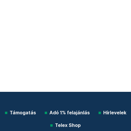
Támogatás
Adó 1% felajánlás
Hírlevelek
Telex Shop