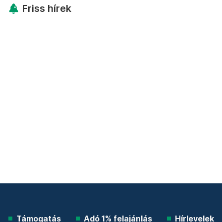
Friss hírek
Támogatás
Adó 1% felajánlás
Hírlevelek