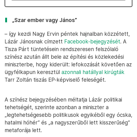
„Szar ember vagy János”
– így kezdi Nagy Ervin péntek hajnalban közzétett,
Lázár Jánosnak címzett
Facebook-bejegyzését
. A
Tisza Párt tüntetésein rendszeresen felszólaló
színész azután állt bele az építési és közlekedési
miniszterbe, hogy kiderült: lefokozását követően az
ügyfélkapun keresztül
azonnali hatállyal kirúgták
Tarr Zoltán tiszás EP-képviselő feleségét.
A színész bejegyzésében méltatja Lázár politikai
tehetségét, szerinte azonban a miniszter a
„legtehetségesebb politikusok egyikéből egy ócska,
hatalmi hóhér” és „a nagyszerűből lett kisszerűség”
metaforája lett.