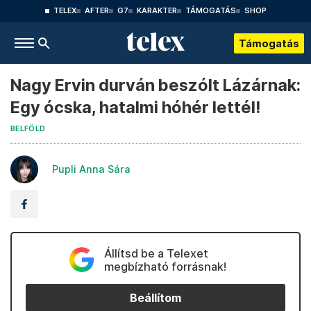
TELEX
AFTER
G7
KARAKTER
TÁMOGATÁS
SHOP
Támogatás
Nagy Ervin durván beszólt Lázárnak:
Egy ócska, hatalmi hóhér lettél!
BELFÖLD
Pupli Anna Sára
Állítsd be a Telexet
megbízható forrásnak!
Beállítom