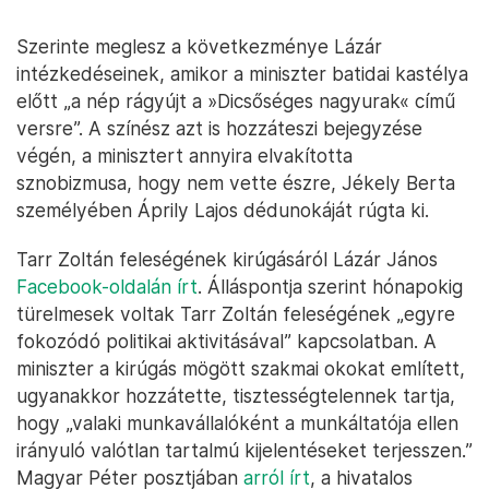
Szerinte meglesz a következménye Lázár
intézkedéseinek, amikor a miniszter batidai kastélya
előtt „a nép rágyújt a »Dicsőséges nagyurak« című
versre”. A színész azt is hozzáteszi bejegyzése
végén, a minisztert annyira elvakította
sznobizmusa, hogy nem vette észre, Jékely Berta
személyében Áprily Lajos dédunokáját rúgta ki.
Tarr Zoltán feleségének kirúgásáról Lázár János
Facebook-oldalán írt
. Álláspontja szerint hónapokig
türelmesek voltak Tarr Zoltán feleségének „egyre
fokozódó politikai aktivitásával” kapcsolatban. A
miniszter a kirúgás mögött szakmai okokat említett,
ugyanakkor hozzátette, tisztességtelennek tartja,
hogy „valaki munkavállalóként a munkáltatója ellen
irányuló valótlan tartalmú kijelentéseket terjesszen.”
Magyar Péter posztjában
arról írt
, a hivatalos