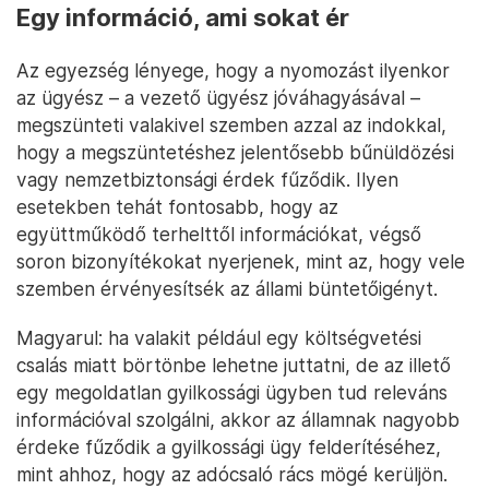
Egy információ, ami sokat ér
Az egyezség lényege, hogy a nyomozást ilyenkor
az ügyész – a vezető ügyész jóváhagyásával –
megszünteti valakivel szemben azzal az indokkal,
hogy a megszüntetéshez jelentősebb bűnüldözési
vagy nemzetbiztonsági érdek fűződik. Ilyen
esetekben tehát fontosabb, hogy az
együttműködő terhelttől információkat, végső
soron bizonyítékokat nyerjenek, mint az, hogy vele
szemben érvényesítsék az állami büntetőigényt.
Magyarul: ha valakit például egy költségvetési
csalás miatt börtönbe lehetne juttatni, de az illető
egy megoldatlan gyilkossági ügyben tud releváns
információval szolgálni, akkor az államnak nagyobb
érdeke fűződik a gyilkossági ügy felderítéséhez,
mint ahhoz, hogy az adócsaló rács mögé kerüljön.