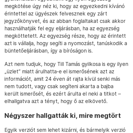
megkötése úgy néz ki, hogy az egyezkedni kívánó
érintettel az ügyészek felvesznek egy zárt
jegyzőkönyvet, és az abban foglaltakat csak akkor
használhatják fel egy eljárásban, ha az egyezség
megköttetett. Az egyezség része, hogy az érintett
azt is vállalja, hogy segíti a nyomozást, tanúskodik a
büntetőeljárásban, így a bíróságon is.
Azt nem tudjuk, hogy Till Tamás gyilkosa is egy ilyen
„üzlet” miatt árulhatta-e el ismerősének azt az
információt, amit 24 éven át rajta kívül senki más
nem tudott, vagy csak segíteni akarta a bajba
került ismerősét, és ezért árulta el neki a titkot –
elhallgatva azt a tényt, hogy ő az elkövető.
Négyszer hallgatták ki, mire megtört
Egyik verziót sem lehet kizárni, és bármelyik verzió