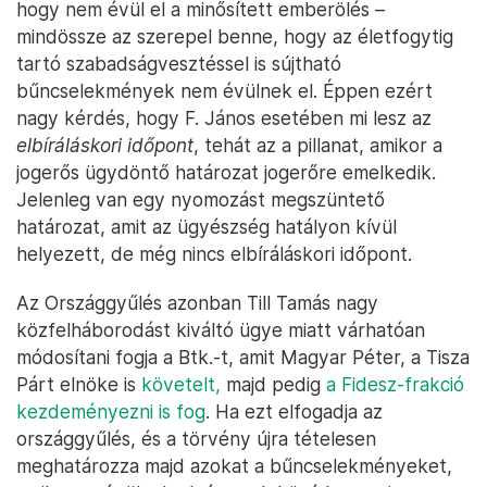
hogy nem évül el a minősített emberölés –
mindössze az szerepel benne, hogy az életfogytig
tartó szabadságvesztéssel is sújtható
bűncselekmények nem évülnek el. Éppen ezért
nagy kérdés, hogy F. János esetében mi lesz az
elbíráláskori időpont
, tehát az a pillanat, amikor a
jogerős ügydöntő határozat jogerőre emelkedik.
Jelenleg van egy nyomozást megszüntető
határozat, amit az ügyészség hatályon kívül
helyezett, de még nincs elbíráláskori időpont.
Az Országgyűlés azonban Till Tamás nagy
közfelháborodást kiváltó ügye miatt várhatóan
módosítani fogja a Btk.-t, amit Magyar Péter, a Tisza
Párt elnöke is
követelt,
majd pedig
a Fidesz-frakció
kezdeményezni is fog
. Ha ezt elfogadja az
országgyűlés, és a törvény újra tételesen
meghatározza majd azokat a bűncselekményeket,