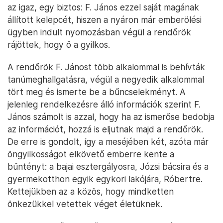
az igaz, egy biztos: F. János ezzel saját magának
állított kelepcét, hiszen a nyáron már emberölési
ügyben indult nyomozásban végül a rendőrök
rájöttek, hogy ő a gyilkos.
A rendőrök F. Jánost több alkalommal is behívták
tanúmeghallgatásra, végül a negyedik alkalommal
tört meg és ismerte be a bűncselekményt. A
jelenleg rendelkezésre álló információk szerint F.
János számolt is azzal, hogy ha az ismerőse bedobja
az információt, hozzá is eljutnak majd a rendőrök.
De erre is gondolt, így a meséjében két, azóta már
öngyilkosságot elkövető emberre kente a
bűntényt: a bajai esztergályosra, Józsi bácsira és a
gyermekotthon egyik egykori lakójára, Róbertre.
Kettejükben az a közös, hogy mindketten
önkezükkel vetettek véget életüknek.