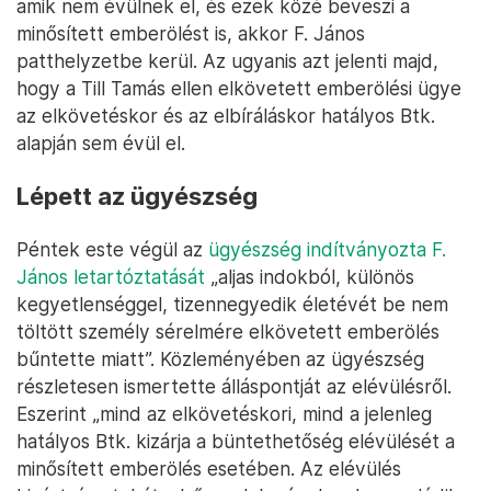
amik nem évülnek el, és ezek közé beveszi a
minősített emberölést is, akkor F. János
patthelyzetbe kerül. Az ugyanis azt jelenti majd,
hogy a Till Tamás ellen elkövetett emberölési ügye
az elkövetéskor és az elbíráláskor hatályos Btk.
alapján sem évül el.
Lépett az ügyészség
Péntek este végül az
ügyészség indítványozta F.
János letartóztatását
„aljas indokból, különös
kegyetlenséggel, tizennegyedik életévét be nem
töltött személy sérelmére elkövetett emberölés
bűntette miatt”. Közleményében az ügyészség
részletesen ismertette álláspontját az elévülésről.
Eszerint „mind az elkövetéskori, mind a jelenleg
hatályos Btk. kizárja a büntethetőség elévülését a
minősített emberölés esetében. Az elévülés