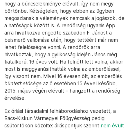
hogy a bűncselekménye elévült, így nem megy
börtönbe. Kétségtelen, hogy ebben az ügyben
megoszlanak a vélemények nemcsak a jogászok, de
a hatóságok között is. A rendőrség ugyanis épp
arra hivatkozva engedte szabadon F. Jánost a
beismerő vallomása után, hogy tettéért már nem
lehet felelősségre vonni. A rendőrök arra
hivatkoztak, hogy a gyilkosság idején János még
fiatalkorú, 16 éves volt. Ha felnőtt lett volna, akkor
most is meggyanúsíthatták volna az emberöléssel,
így viszont nem. Mivel 16 évesen ölt, az emberölés
büntethetősége
az ő esetében 15 évvel később,
2015. május végén elévült – hangzott a rendőrség
érvelése.
Ez óriási társadalmi felháborodáshoz vezetett, a
Bács-Kiskun Vármegyei Főügyészség pedig
csütörtökön közölte: álláspontjuk szerint
nem évült