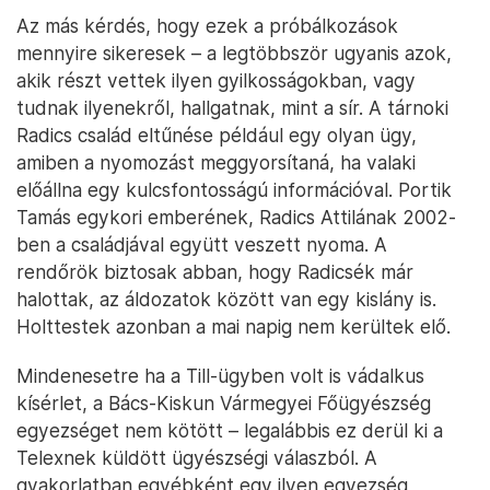
Az más kérdés, hogy ezek a próbálkozások
mennyire sikeresek – a legtöbbször ugyanis azok,
akik részt vettek ilyen gyilkosságokban, vagy
tudnak ilyenekről, hallgatnak, mint a sír. A tárnoki
Radics család eltűnése például egy olyan ügy,
amiben a nyomozást meggyorsítaná, ha valaki
előállna egy kulcsfontosságú információval. Portik
Tamás egykori emberének, Radics Attilának 2002-
ben a családjával együtt veszett nyoma. A
rendőrök biztosak abban, hogy Radicsék már
halottak, az áldozatok között van egy kislány is.
Holttestek azonban a mai napig nem kerültek elő.
Mindenesetre ha a Till-ügyben volt is vádalkus
kísérlet, a Bács-Kiskun Vármegyei Főügyészség
egyezséget nem kötött – legalábbis ez derül ki a
Telexnek küldött ügyészségi válaszból. A
gyakorlatban egyébként egy ilyen egyezség