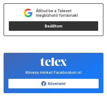
Állítsd be a Telexet
megbízható forrásnak!
Beállítom
Kövess minket Facebookon is!
Követem!