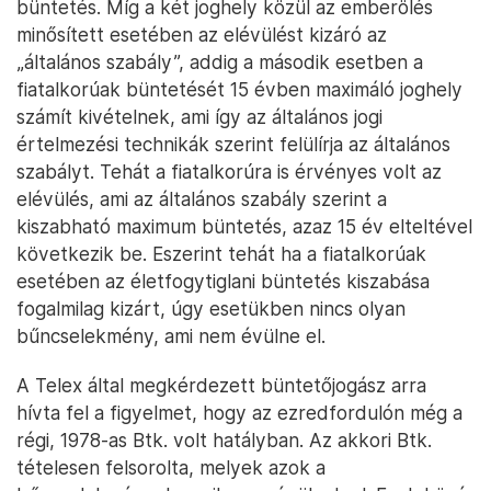
büntetés. Míg a két joghely közül az emberölés
minősített esetében az elévülést kizáró az
„általános szabály”, addig a második esetben a
fiatalkorúak büntetését 15 évben maximáló joghely
számít kivételnek, ami így az általános jogi
értelmezési technikák szerint felülírja az általános
szabályt. Tehát a fiatalkorúra is érvényes volt az
elévülés, ami az általános szabály szerint a
kiszabható maximum büntetés, azaz 15 év elteltével
következik be. Eszerint tehát ha a fiatalkorúak
esetében az életfogytiglani büntetés kiszabása
fogalmilag kizárt, úgy esetükben nincs olyan
bűncselekmény, ami nem évülne el.
A Telex által megkérdezett büntetőjogász arra
hívta fel a figyelmet, hogy az ezredfordulón még a
régi, 1978-as Btk. volt hatályban. Az akkori Btk.
tételesen felsorolta, melyek azok a