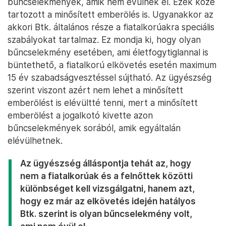
bűncselekmények, amik nem évülnek el. Ezek közé
tartozott a minősített emberölés is. Ugyanakkor az
akkori Btk. általános része a fiatalkorúakra speciális
szabályokat tartalmaz. Ez mondja ki, hogy olyan
bűncselekmény esetében, ami életfogytiglannal is
büntethető, a fiatalkorú elkövetés esetén maximum
15 év szabadságvesztéssel sújtható. Az ügyészség
szerint viszont azért nem lehet a minősített
emberölést is elévültté tenni, mert a minősített
emberölést a jogalkotó kivette azon
bűncselekmények sorából, amik egyáltalán
elévülhetnek.
Az ügyészség álláspontja tehát az, hogy
nem a fiatalkorúak és a felnőttek közötti
különbséget kell vizsgálgatni, hanem azt,
hogy ez már az elkövetés idején hatályos
Btk. szerint is olyan bűncselekmény volt,