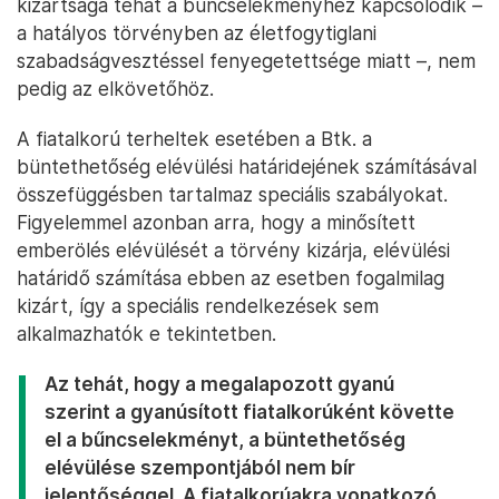
kizártsága tehát a bűncselekményhez kapcsolódik –
a hatályos törvényben az életfogytiglani
szabadságvesztéssel fenyegetettsége miatt –, nem
pedig az elkövetőhöz.
A fiatalkorú terheltek esetében a Btk. a
büntethetőség elévülési határidejének számításával
összefüggésben tartalmaz speciális szabályokat.
Figyelemmel azonban arra, hogy a minősített
emberölés elévülését a törvény kizárja, elévülési
határidő számítása ebben az esetben fogalmilag
kizárt, így a speciális rendelkezések sem
alkalmazhatók e tekintetben.
Az tehát, hogy a megalapozott gyanú
szerint a gyanúsított fiatalkorúként követte
el a bűncselekményt, a büntethetőség
elévülése szempontjából nem bír
jelentőséggel. A fiatalkorúakra vonatkozó