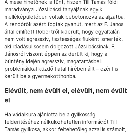
A mese hihetőnek is tűnt, hiszen Till Tamás földi
maradványai Józsi bácsi tanyájának egyik
melléképületében voltak bebetonozva az aljzatba.
A rendőrök azért fogtak gyanút, mert az F. János
által említett Róbertről kiderült, hogy egyáltalán
nem volt agresszív, tisztességes fiúként ismerték,
aki ráadásul sosem dolgozott Józsi bácsinak. F.
Jánosról viszont éppen az derült ki, hogy a
bűntény idején agresszív, magatartásbeli
problémákkal küzdő fiatal hírében állt – ezért is
került be a gyermekotthonba.
Elévült, nem évült el, elévült, nem évült
el
Ha vádalkura ajánlotta be a gyilkosság
felderítéséhez nélkülözhetetlen információt Till
Tamás gyilkosa, akkor feltehetőleg azzal is számolt,