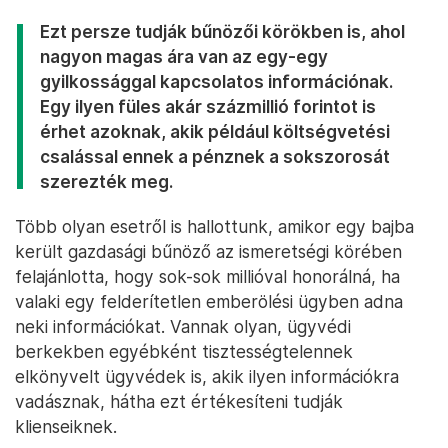
Ezt persze tudják bűnözői körökben is, ahol
nagyon magas ára van az egy-egy
gyilkossággal kapcsolatos információnak.
Egy ilyen füles akár százmillió forintot is
érhet azoknak, akik például költségvetési
csalással ennek a pénznek a sokszorosát
szerezték meg.
Több olyan esetről is hallottunk, amikor egy bajba
került gazdasági bűnöző az ismeretségi körében
felajánlotta, hogy sok-sok millióval honorálná, ha
valaki egy felderítetlen emberölési ügyben adna
neki információkat. Vannak olyan, ügyvédi
berkekben egyébként tisztességtelennek
elkönyvelt ügyvédek is, akik ilyen információkra
vadásznak, hátha ezt értékesíteni tudják
klienseiknek.