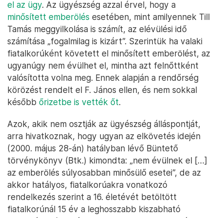
el az ügy
. Az ügyészség azzal érvel, hogy a
minősített emberölés
esetében, mint amilyennek Till
Tamás meggyilkolása is számít, az elévülési idő
számítása „fogalmilag is kizárt”. Szerintük ha valaki
fiatalkorúként követett el minősített emberölést, az
ugyanúgy nem évülhet el, mintha azt felnőttként
valósította volna meg. Ennek alapján a rendőrség
körözést rendelt el F. János ellen, és nem sokkal
később
őrizetbe is vették őt
.
Azok, akik nem osztják az ügyészség álláspontját,
arra hivatkoznak, hogy ugyan az elkövetés idején
(2000. május 28-án) hatályban lévő Büntető
törvénykönyv (Btk.) kimondta: „nem évülnek el […]
az emberölés súlyosabban minősülő esetei”, de az
akkor hatályos, fiatalkorúakra vonatkozó
rendelkezés szerint a 16. életévét betöltött
fiatalkorúnál 15 év a leghosszabb kiszabható