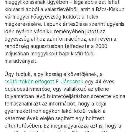
meggyilkolásának ügyében – legalábbis ezt lehet
kiolvasni abból a válaszlevélből, amit a Bács-Kiskun
Vármegyei Főügyészség küldött a Telex
megkeresésére. Lapunk értesülése szerint ugyanis
idén nyáron vádalku reményében jutott az
ügyészség ahhoz az információhoz, ami révén a
rendőrség augusztusban felfedezte a 2000
májusában meggyilkolt bajai kisfiú földi
maradványait.
Úgy tudjuk, a gyilkosság elkövetőjének, a
csütörtökön elfogott F. Jánosnak
egy 44 éves
budapesti ismerőse, egy vállalkozó az ellene
folyamatban lévő büntetőeljárásban szerette volna
felhasználni azt az információt, hogy a bajai
gyermekotthon egykori lakói közül valaki a
kétezres évek elején segített egy holttest
eltüntetésében. Ez megmagyarázza azt is, hogy a