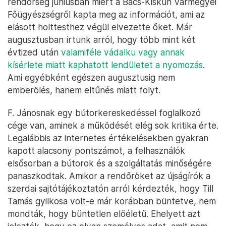
rendőrség júniusban miért a Bács-Kiskun Vármegyei
Főügyészségről kapta meg az információt, ami az
elásott holttesthez végül elvezette őket. Már
augusztusban írtunk arról, hogy több mint két
évtized után
valamiféle vádalku vagy annak
kísérlete miatt kaphatott lendületet a nyomozás
.
Ami egyébként egészen augusztusig nem
emberölés, hanem eltűnés miatt folyt.
F. Jánosnak egy bútorkereskedéssel foglalkozó
cége van, aminek a működését elég sok kritika érte.
Legalábbis az internetes értékelésekben gyakran
kapott alacsony pontszámot, a felhasználók
elsősorban a bútorok és a szolgáltatás minőségére
panaszkodtak. Amikor a rendőröket az újságírók a
szerdai sajtótájékoztatón arról kérdezték, hogy Till
Tamás gyilkosa volt-e már korábban büntetve, nem
mondták, hogy büntetlen előéletű. Ehelyett azt