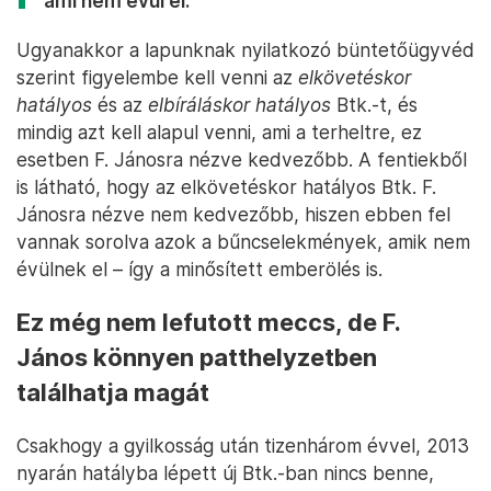
ami nem évül el.
Ugyanakkor a lapunknak nyilatkozó büntetőügyvéd
szerint figyelembe kell venni az
elkövetéskor
hatályos
és az
elbíráláskor hatályos
Btk.-t, és
mindig azt kell alapul venni, ami a terheltre, ez
esetben F. Jánosra nézve kedvezőbb. A fentiekből
is látható, hogy az elkövetéskor hatályos Btk. F.
Jánosra nézve nem kedvezőbb, hiszen ebben fel
vannak sorolva azok a bűncselekmények, amik nem
évülnek el – így a minősített emberölés is.
Ez még nem lefutott meccs, de F.
János könnyen patthelyzetben
találhatja magát
Csakhogy a gyilkosság után tizenhárom évvel, 2013
nyarán hatályba lépett új Btk.-ban nincs benne,