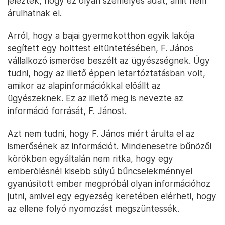
jelezték, hogy ez olyan személyes adat, amit nem
árulhatnak el.
Arról, hogy a bajai gyermekotthon egyik lakója
segített egy holttest eltüntetésében, F. János
vállalkozó ismerőse beszélt az ügyészségnek. Úgy
tudni, hogy az illető éppen letartóztatásban volt,
amikor az alapinformációkkal előállt az
ügyészeknek. Ez az illető meg is nevezte az
információ forrását, F. Jánost.
Azt nem tudni, hogy F. János miért árulta el az
ismerősének az információt. Mindenesetre bűnözői
körökben egyáltalán nem ritka, hogy egy
emberölésnél kisebb súlyú bűncselekménnyel
gyanúsított ember megpróbál olyan információhoz
jutni, amivel egy egyezség keretében elérheti, hogy
az ellene folyó nyomozást megszüntessék.