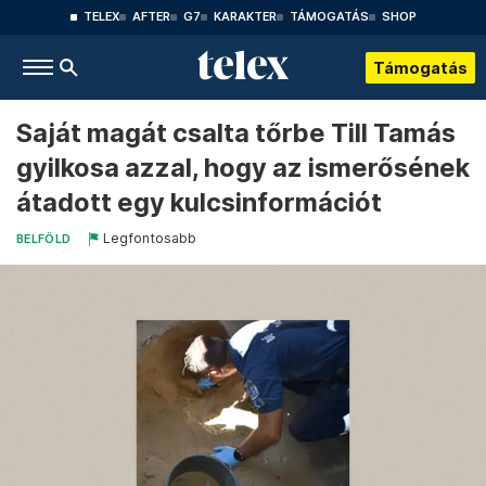
TELEX
AFTER
G7
KARAKTER
TÁMOGATÁS
SHOP
Támogatás
Saját magát csalta tőrbe Till Tamás
gyilkosa azzal, hogy az ismerősének
átadott egy kulcsinformációt
Legfontosabb
BELFÖLD