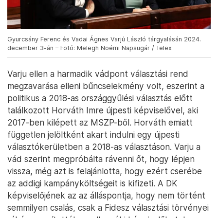
Gyurcsány Ferenc és Vadai Ágnes Varjú László tárgyalásán 2024.
december 3-án – Fotó: Melegh Noémi Napsugár / Telex
Varju ellen a harmadik vádpont választási rend
megzavarása elleni bűncselekmény volt, eszerint a
politikus a 2018-as országgyűlési választás előtt
találkozott Horváth Imre újpesti képviselővel, aki
2017-ben kilépett az MSZP-ből. Horváth emiatt
független jelöltként akart indulni egy újpesti
választókerületben a 2018-as választáson. Varju a
vád szerint megpróbálta rávenni őt, hogy lépjen
vissza, még azt is felajánlotta, hogy ezért cserébe
az addigi kampányköltségeit is kifizeti. A DK
képviselőjének az az álláspontja, hogy nem történt
semmilyen csalás, csak a Fidesz választási törvényei