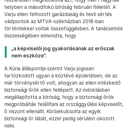
helyben a másodfokú bíróság februári ítéletét. A
Varju ellen felhozott garázdaság és testi sértés
vádpontok az MTVA-székházban 2018-ban
történtekkel voltak összefüggésben. A tanácselnök
összességében elmondta, hogy
„a képviselői jog gyakorlásának az erőszak
nem eszköze”.
A Kúria álláspontja szerint Varju jogosan
tartózkodott ugyan a köztévé épületében, de az
már törvénysértő volt, ahogyan az ellen intézkedő
biztonsági őrök ellen fellépett. Az indoklásban
megállapította a bíróság, hogy a biztonsági őrök
megpróbálták felállítani az országgyűlési képviselőt,
ő viszont ellenállt. Körbekulcsolta az egyik
biztonsági őr lábát, ezzel pedig sérülést okozott
neki.