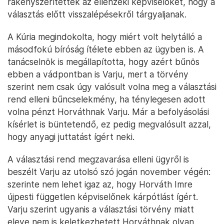
rákényszerítették az ellenzéki képviselőket, hogy a
választás előtt visszalépésekről tárgyaljanak.
A Kúria megindokolta, hogy miért volt helytálló a
másodfokú bíróság ítélete ebben az ügyben is. A
tanácselnök is megállapította, hogy azért bűnös
ebben a vádpontban is Varju, mert a törvény
szerint nem csak úgy valósult volna meg a választási
rend elleni bűncselekmény, ha ténylegesen adott
volna pénzt Horváthnak Varju. Már a befolyásolási
kísérlet is büntetendő, ez pedig megvalósult azzal,
hogy anyagi juttatást ígért neki.
A választási rend megzavarása elleni ügyről is
beszélt Varju az utolsó szó jogán november végén:
szerinte nem lehet igaz az, hogy Horváth Imre
újpesti független képviselőnek kárpótlást ígért.
Varju szerint ugyanis a választási törvény miatt
eleve nem is keletkezhetett Horváthnak olyan