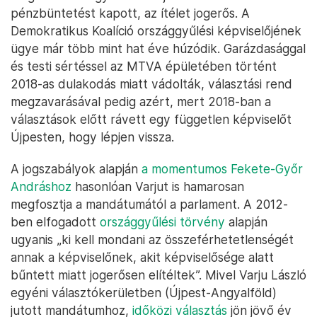
pénzbüntetést kapott, az ítélet jogerős. A
Demokratikus Koalíció országgyűlési képviselőjének
ügye már több mint hat éve húzódik. Garázdasággal
és testi sértéssel az MTVA épületében történt
2018-as dulakodás miatt vádolták, választási rend
megzavarásával pedig azért, mert 2018-ban a
választások előtt rávett egy független képviselőt
Újpesten, hogy lépjen vissza.
A jogszabályok alapján
a momentumos Fekete-Győr
Andráshoz
hasonlóan Varjut is hamarosan
megfosztja a mandátumától a parlament. A 2012-
ben elfogadott
országgyűlési törvény
alapján
ugyanis „ki kell mondani az összeférhetetlenségét
annak a képviselőnek, akit képviselősége alatt
bűntett miatt jogerősen elítéltek”. Mivel Varju László
egyéni választókerületben (Újpest-Angyalföld)
jutott mandátumhoz,
időközi választás
jön jövő év