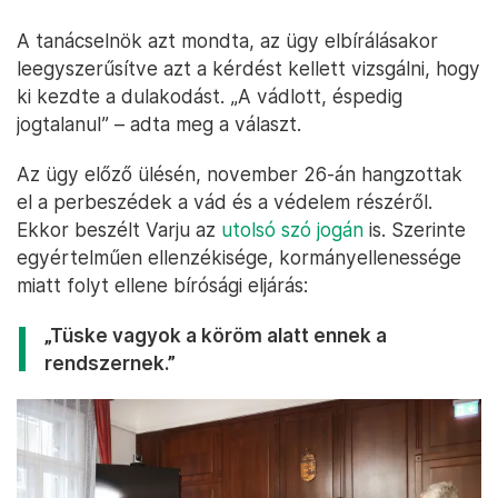
A tanácselnök azt mondta, az ügy elbírálásakor
leegyszerűsítve azt a kérdést kellett vizsgálni, hogy
ki kezdte a dulakodást. „A vádlott, éspedig
jogtalanul” – adta meg a választ.
Az ügy előző ülésén, november 26-án hangzottak
el a perbeszédek a vád és a védelem részéről.
Ekkor beszélt Varju az
utolsó szó jogán
is. Szerinte
egyértelműen ellenzékisége, kormányellenessége
miatt folyt ellene bírósági eljárás:
„Tüske vagyok a köröm alatt ennek a
rendszernek.”