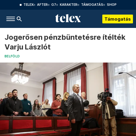
TELEX
AFTER
G7
KARAKTER
TÁMOGATÁS
SHOP
Támogatás
Jogerősen pénzbüntetésre ítélték
Varju Lászlót
BELFÖLD