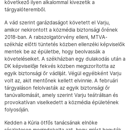
következő ilyen alkalommal kivezetik a
tárgyalóteremből.
A vád szerint garázdaságot követett el Varju,
amikor nekirontott a közmédia biztonsági őrének
2018-ban. A rabszolgatörvény elleni, MTVA-
székház előtti tüntetés közben ellenzéki képviselők
mentek be az épületbe, hogy beolvassák a
követeléseiket. A székházban egy dulakodás után a
DK képviselője fekvés közben megszorította az
egyik biztonsági őr vádliját. Végül egyébként Varju
volt az, akit mentőnek kellett elvinnie. A februári
tárgyaláson felolvasták az egyik biztonsági őr
tanúvallomását, amely szerint Varju teátrálisan és
provokatívan viselkedett a közmédia épületének
folyosóján.
Kedden a Kúria ötfős tanácsának elnöke
részletesen megindokolta azt, hogy miért hagyták