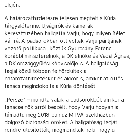
elején.
A határozathirdetésre teljesen megtelt a Kúria
tárgyalóterme. Újságírók és kamerák
kereszttüzében hallgatta Varju, hogy milyen ítélet
vár rá. A padsorokban ott voltak Varju pártjának
vezető politikusai, köztük Gyurcsány Ferenc
korábbi miniszterelnök, a DK elnöke és Vadai Ágnes,
a DK országgyűlési képviselője is. A hallgatóság
tagjai közül többen felhördültek a
határozathirdetéskor és akkor is, amikor az ötfős
tanács megindokolta a Kúria döntését.
„Persze” – mondta valaki a padsorokból, amikor a
tanácselnök arról beszélt, hogy Varju hogyan is
támadta meg 2018-ban az MTVA-székházban
dolgozó biztonsági őröket. A hallgatóság tagját
rendre utasították, megmondták neki, hogy a