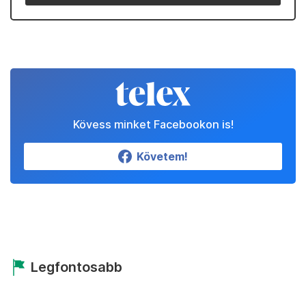
Kövess minket Facebookon is!
Követem!
Legfontosabb