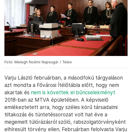
Fotó: Melegh Noémi Napsugár / Telex
Varju László februárban, a másodfokú tárgyaláson
azt mondta a Fővárosi Ítélőtábla előtt, hogy nem
akartak és
nem is követtek el bűncselekményt
2018-ban az MTVA épületében. A képviselő
emlékeztetett arra, hogy széles körű társadalmi
tiltakozás és tüntetéssorozat volt hat éve a
megemelt túlórázásról szóló, rabszolgatörvényként
elhíresült törvény ellen. Februárban felolvasta Varju