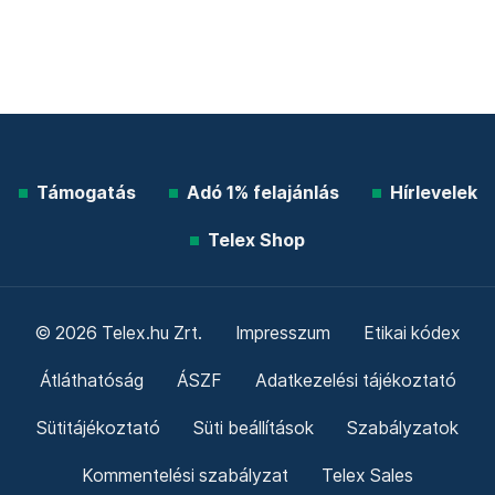
Támogatás
Adó 1% felajánlás
Hírlevelek
Telex Shop
© 2026 Telex.hu Zrt.
Impresszum
Etikai kódex
Átláthatóság
ÁSZF
Adatkezelési tájékoztató
Sütitájékoztató
Süti beállítások
Szabályzatok
Kommentelési szabályzat
Telex Sales