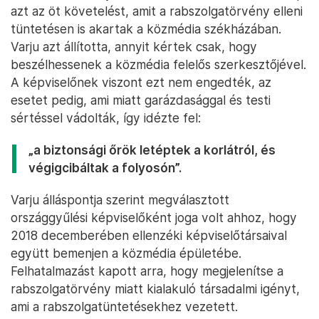
azt az öt követelést, amit a rabszolgatörvény elleni
tüntetésen is akartak a közmédia székházában.
Varju azt állította, annyit kértek csak, hogy
beszélhessenek a közmédia felelős szerkesztőjével.
A képviselőnek viszont ezt nem engedték, az
esetet pedig, ami miatt garázdasággal és testi
sértéssel vádolták, így idézte fel:
„a biztonsági őrök letéptek a korlátról, és
végigcibáltak a folyosón”.
Varju álláspontja szerint megválasztott
országgyűlési képviselőként joga volt ahhoz, hogy
2018 decemberében ellenzéki képviselőtársaival
együtt bemenjen a közmédia épületébe.
Felhatalmazást kapott arra, hogy megjelenítse a
rabszolgatörvény miatt kialakuló társadalmi igényt,
ami a rabszolgatüntetésekhez vezetett.